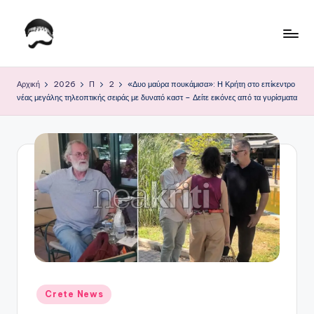
Μετάβαση
σε
Τ
Krhtikos.com
περιεχόμενο
ο
Αρχική
2026
Π
2
«Δυο μαύρα πουκάμισα»: Η Κρήτη στο επίκεντρο
νέας μεγάλης τηλεοπτικής σειράς με δυνατό καστ – Δείτε εικόνες από τα γυρίσματα
Κ
α
θ
η
μ
ε
ρ
ι
ν
Αναρτήθηκε
Crete News
σε