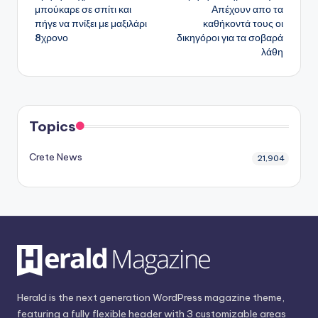
δημοσιεύσεων
μπούκαρε σε σπίτι και
Απέχουν απο τα
πήγε να πνίξει με μαξιλάρι
καθήκοντά τους οι
8χρονο
δικηγόροι για τα σοβαρά
λάθη
Topics
Crete News
21,904
Herald is the next generation WordPress magazine theme,
featuring a fully flexible header with 3 customizable areas