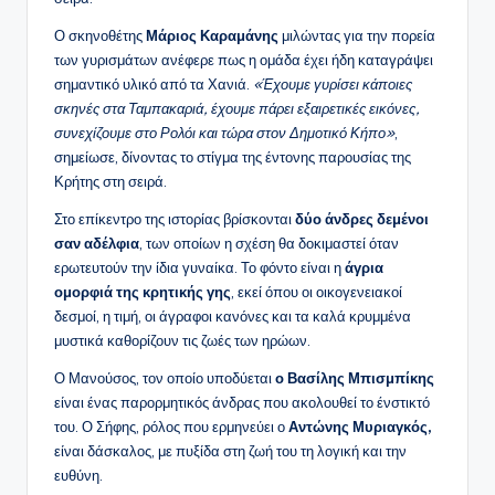
Ο σκηνοθέτης
Μάριος Καραμάνης
μιλώντας για την πορεία
των γυρισμάτων ανέφερε πως η ομάδα έχει ήδη καταγράψει
σημαντικό υλικό από τα Χανιά.
«Έχουμε γυρίσει κάποιες
σκηνές στα Ταμπακαριά, έχουμε πάρει εξαιρετικές εικόνες,
συνεχίζουμε στο Ρολόι και τώρα στον Δημοτικό Κήπο»
,
σημείωσε, δίνοντας το στίγμα της έντονης παρουσίας της
Κρήτης στη σειρά.
Στο επίκεντρο της ιστορίας βρίσκονται
δύο άνδρες δεμένοι
σαν αδέλφια
, των οποίων η σχέση θα δοκιμαστεί όταν
ερωτευτούν την ίδια γυναίκα. Το φόντο είναι η
άγρια
ομορφιά της κρητικής γης
, εκεί όπου οι οικογενειακοί
δεσμοί, η τιμή, οι άγραφοι κανόνες και τα καλά κρυμμένα
μυστικά καθορίζουν τις ζωές των ηρώων.
Ο Μανούσος, τον οποίο υποδύεται
ο Βασίλης Μπισμπίκης
είναι ένας παρορμητικός άνδρας που ακολουθεί το ένστικτό
του. Ο Σήφης, ρόλος που ερμηνεύει ο
Αντώνης Μυριαγκός,
είναι δάσκαλος, με πυξίδα στη ζωή του τη λογική και την
ευθύνη.