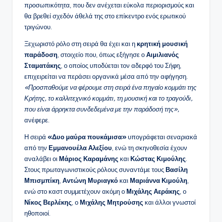
προσωπικότητα, που δεν ανέχεται εύκολα περιορισμούς και
θα βρεθεί σχεδόν άθελά της στο επίκεντρο ενός ερωτικού
τριγώνου.
Ξεχωριστό ρόλο στη σειρά θα έχει και η
κρητική μουσική
παράδοση
, στοιχείο που, όπως εξήγησε ο
Αιμιλιανός
Σταματάκης
, ο οποίος υποδύεται τον αδερφό του Σήφη,
επιχειρείται να περάσει οργανικά μέσα από την αφήγηση.
«Προσπαθούμε να φέρουμε στη σειρά ένα πηγαίο κομμάτι της
Κρήτης, το καλλιτεχνικό κομμάτι, τη μουσική και το τραγούδι,
που είναι άρρηκτα συνδεδεμένα με την παράδοσή της»,
ανέφερε.
Η σειρά
«Δυο μαύρα πουκάμισα»
υπογράφεται σεναριακά
από την
Εμμανουέλα Αλεξίου
, ενώ τη σκηνοθεσία έχουν
αναλάβει οι
Μάριος Καραμάνης
και
Κώστας Κιμούλης
.
Στους πρωταγωνιστικούς ρόλους συναντάμε τους
Βασίλη
Μπισμπίκη
,
Αντώνη Μυριαγκό
και
Μαριάννα Κιμούλη
,
ενώ στο καστ συμμετέχουν ακόμη ο
Μιχάλης Αεράκης
, ο
Νίκος Βερλέκης
, ο
Μιχάλης Μητρούσης
και άλλοι γνωστοί
ηθοποιοί.