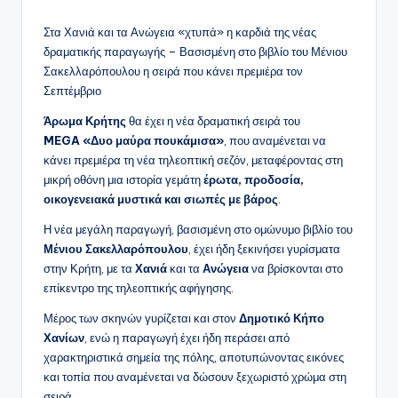
Στα Χανιά και τα Ανώγεια «χτυπά» η καρδιά της νέας
δραματικής παραγωγής – Βασισμένη στο βιβλίο του Μένιου
Σακελλαρόπουλου η σειρά που κάνει πρεμιέρα τον
Σεπτέμβριο
Άρωμα Κρήτης
θα έχει η νέα δραματική σειρά του
MEGA
«Δυο μαύρα πουκάμισα»
, που αναμένεται να
κάνει πρεμιέρα τη νέα τηλεοπτική σεζόν, μεταφέροντας στη
μικρή οθόνη μια ιστορία γεμάτη
έρωτα, προδοσία,
οικογενειακά μυστικά και σιωπές με βάρος
.
Η νέα μεγάλη παραγωγή, βασισμένη στο ομώνυμο βιβλίο του
Μένιου Σακελλαρόπουλου
, έχει ήδη ξεκινήσει γυρίσματα
στην Κρήτη, με τα
Χανιά
και τα
Ανώγεια
να βρίσκονται στο
επίκεντρο της τηλεοπτικής αφήγησης.
Μέρος των σκηνών γυρίζεται και στον
Δημοτικό Κήπο
Χανίων
, ενώ η παραγωγή έχει ήδη περάσει από
χαρακτηριστικά σημεία της πόλης, αποτυπώνοντας εικόνες
και τοπία που αναμένεται να δώσουν ξεχωριστό χρώμα στη
σειρά.