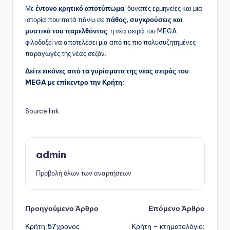
Με
έντονο κρητικό αποτύπωμα
, δυνατές ερμηνείες και μια
ιστορία που πατά πάνω σε
πάθος, συγκρούσεις και
μυστικά του παρελθόντος
, η νέα σειρά του MEGA
φιλοδοξεί να αποτελέσει μία από τις πιο πολυσυζητημένες
παραγωγές της νέας σεζόν.
Δείτε εικόνες από τα γυρίσματα της νέας σειράς του
MEGA με επίκεντρο την Κρήτη:
Source link
admin
Προβολή όλων των αναρτήσεων
Πλοήγηση
Προηγούμενο Άρθρο
Επόμενο Άρθρο
Κρήτη:57χρονος
Κρήτη – κτηματολόγιο: