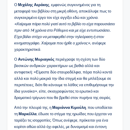
Ο
Μιχάλης Αεράκης
, εμφανώς συγκινημένος για τη
μεταφορά του βιβλίου στη μικρή οθόνη, αποκάλυψε πως το
συγκεκριμένο έργο τον είχε αγγίξει εδώ και χρόνια.
«Χαίρομαι πάρα πολύ γιατί αυτό το βιβλίο το είχα παρουσιάσει
πριν από 14 χρόνια στο Ρέθυμνο και με είχε εντυπωσιάσει.
Είχα βάλει στόχο να μεταφερθεί στην τηλεόραση ή στον
κινηματογράφο. Χαίρομαι που ήρθε ο χρόνος»,
ανέφερε
χαρακτηριστικά.
Ο
Αντώνης Μυριαγκός
περιέγραψε τη σχέση των δύο
βασικών ανδρικών χαρακτήρων ως βαθιά αλλά και
αντιφατική: «Είμαστε δύο σταυραδέλφια, πάρα πολύ κοντά
αλλά και πολύ μακριά την ίδια στιγμή και θα μπλέξουμε σε
περιπέτειες, διότι θα κάνουμε το λάθος να επιθυμήσουμε την
ίδια γυναίκα», είπε, σκιαγραφώντας το ερωτικό και
δραματικό τρίγωνο που θα βρεθεί στον πυρήνα της σειράς.
Από την πλευρά της, η
Μαριάννα Κιμούλη
, που υποδύεται
τη
Μαρκέλλα
, έδωσε το στίγμα της ηρωίδας που έρχεται να
ταράξει τις ισορροπίες. Όπως ανέφερε, πρόκειται για ένα
κορίτσι αθώο αλλά όχι αφελές, με δυναμισμό και έντονη