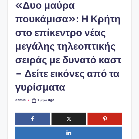
ό
«Δυο μαύρα
P
πουκάμισα»: Η Κρήτη
o
στο επίκεντρο νέας
r
t
μεγάλης τηλεοπτικής
a
σειράς με δυνατό καστ
l
– Δείτε εικόνες από τα
γυρίσματα
admin
1 μήνα ago
Συγγραφέας: