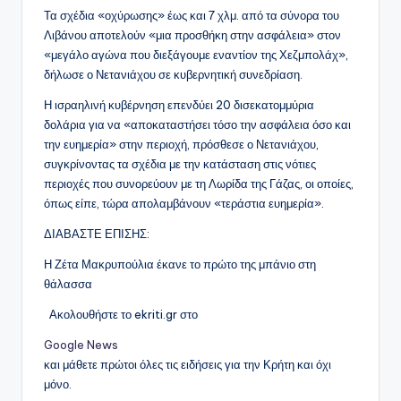
Τα σχέδια «οχύρωσης» έως και 7 χλμ. από τα σύνορα του
Λιβάνου αποτελούν «μια προσθήκη στην ασφάλεια» στον
«μεγάλο αγώνα που διεξάγουμε εναντίον της Χεζμπολάχ»,
δήλωσε ο Νετανιάχου σε κυβερνητική συνεδρίαση.
Η ισραηλινή κυβέρνηση επενδύει 20 δισεκατομμύρια
δολάρια για να «αποκαταστήσει τόσο την ασφάλεια όσο και
την ευημερία» στην περιοχή, πρόσθεσε ο Νετανιάχου,
συγκρίνοντας τα σχέδια με την κατάσταση στις νότιες
περιοχές που συνορεύουν με τη Λωρίδα της Γάζας, οι οποίες,
όπως είπε, τώρα απολαμβάνουν «τεράστια ευημερία».
ΔΙΑΒΑΣΤΕ ΕΠΙΣΗΣ:
Η Ζέτα Μακρυπούλια έκανε το πρώτο της μπάνιο στη
θάλασσα
Ακολουθήστε το ekriti.gr στο
Google News
και μάθετε πρώτοι όλες τις ειδήσεις για την Κρήτη και όχι
μόνο.