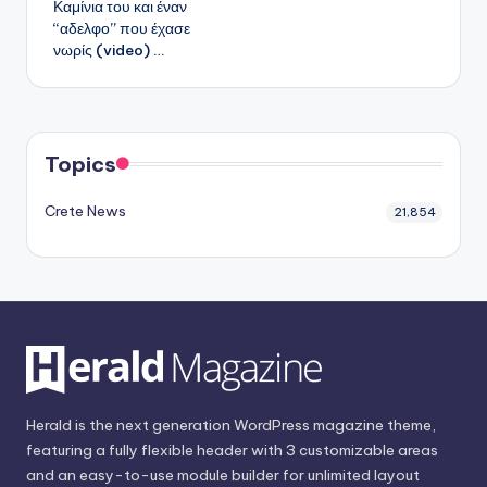
Καμίνια του και έναν
“αδελφο” που έχασε
νωρίς (video) …
Topics
Crete News
21,854
Herald is the next generation WordPress magazine theme,
featuring a fully flexible header with 3 customizable areas
and an easy-to-use module builder for unlimited layout