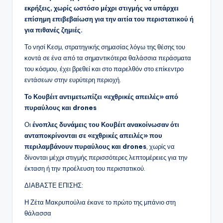
εκρήξεις, χωρίς ωστόσο μέχρι στιγμής να υπάρχει
επίσημη επιβεβαίωση για την αιτία του περιστατικού ή
για πιθανές ζημιές.
Το νησί Κεσμ, στρατηγικής σημασίας λόγω της θέσης του
κοντά σε ένα από τα σημαντικότερα θαλάσσια περάσματα
του κόσμου, έχει βρεθεί και στο παρελθόν στο επίκεντρο
εντάσεων στην ευρύτερη περιοχή.
Το Κουβέιτ αντιμετωπίζει «εχθρικές απειλές» από
πυραύλους και drones
Οι
ένοπλες δυνάμεις του Κουβέιτ ανακοίνωσαν ότι
ανταποκρίνονται σε «εχθρικές απειλές» που
περιλαμβάνουν πυραύλους και drones
, χωρίς να
δίνονται μέχρι στιγμής περισσότερες λεπτομέρειες για την
έκταση ή την προέλευση του περιστατικού.
ΔΙΑΒΑΣΤΕ ΕΠΙΣΗΣ:
Η Ζέτα Μακρυπούλια έκανε το πρώτο της μπάνιο στη
θάλασσα