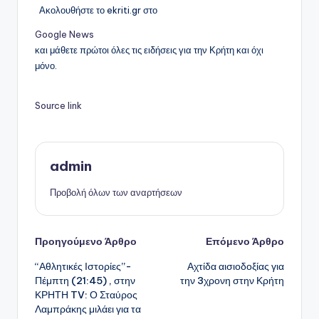
Ακολουθήστε το ekriti.gr στο
Google News
και μάθετε πρώτοι όλες τις ειδήσεις για την Κρήτη και όχι
μόνο.
Source link
admin
Προβολή όλων των αναρτήσεων
Πλοήγηση
Προηγούμενο Άρθρο
Επόμενο Άρθρο
“Αθλητικές Ιστορίες”-
Αχτίδα αισιοδοξίας για
δημοσιεύσεων
Πέμπτη (21:45) , στην
την 3χρονη στην Κρήτη
ΚΡΗΤΗ TV: Ο Σταύρος
Λαμπράκης μιλάει για τα