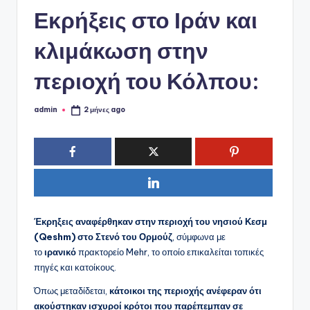
ό
Εκρήξεις στο Ιράν και
P
o
κλιμάκωση στην
r
περιοχή του Κόλπου:
t
a
admin
2 μήνες ago
Συγγραφέας:
l
Έκρηξεις αναφέρθηκαν στην περιοχή του νησιού Κεσμ
(Qeshm) στο Στενό του Ορμούζ
, σύμφωνα με
το
ιρανικό
πρακτορείο Mehr, το οποίο επικαλείται τοπικές
πηγές και κατοίκους.
Όπως μεταδίδεται,
κάτοικοι της περιοχής ανέφεραν ότι
ακούστηκαν ισχυροί κρότοι που παρέπεμπαν σε