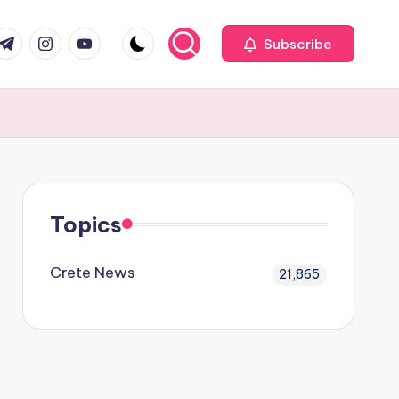
com
r.com
.me
instagram.com
youtube.com
Subscribe
Topics
Crete News
21,865