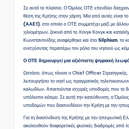
Σε αυτό το πλαίσιο, Ο Όμιλος ΟΤΕ επενδύει διαχρ
θέση της Κρήτης στον χάρτη. Μία από αυτές είναι 
(ΑΑΕ1)
, στο οποίο ο ΟΤΕ συμμετέχει μαζί με άλλ
χιλιομέτρων, ξεκινά από το Χονγκ Κονγκ και καταλήγ
Κωνσταντινίδης αναφέρθηκε και στο
Sil
ph
ium
, το 
ενισχύοντας περαιτέρω τον ρόλο του νησιού ως κό
Ο ΟΤΕ δημιουργεί μια αξιόπιστη ψηφιακή λεω
Ωστόσο, όπως τόνισε ο Chief Officer Στρατηγικής,
λειτουργήσει το νησί ως πραγματικός τηλεπικοινων
καλωδίων. Απαιτούνται ισχυρές υποδομές που το δι
υπόλοιπο κόσμο. Σε αυτή την κατεύθυνση, ο Όμιλο
υποδομών που διασυνδέουν την Κρήτη με την ηπει
Για τη διασύνδεση της Κρήτης με την ηπειρωτική Ε
ακολουθούν διαφορετικές φυσικές διαδρομές από τα 