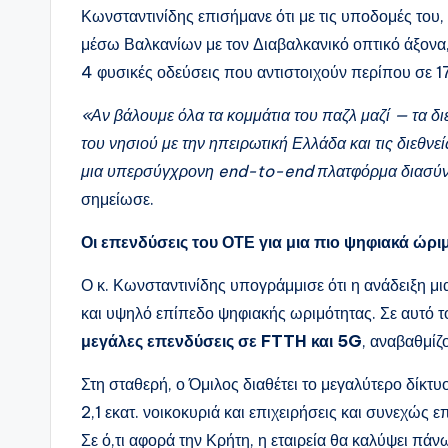
Κωνσταντινίδης επισήμανε ότι με τις υποδομές το
μέσω Βαλκανίων με τον Διαβαλκανικό οπτικό άξονα, 
4 φυσικές οδεύσεις που αντιστοιχούν περίπου σε 1
«Αν βάλουμε όλα τα κομμάτια του παζλ μαζί — τα δ
του νησιού με την ηπειρωτική Ελλάδα και τις διεθ
μια υπερσύγχρονη end-to-end πλατφόρμα διασύν
σημείωσε.
Οι επενδύσεις του ΟΤΕ για μια πιο ψηφιακά ώρ
Ο κ. Κωνσταντινίδης υπογράμμισε ότι η ανάδειξη μ
και υψηλό επίπεδο ψηφιακής ωριμότητας. Σε αυτό τ
μεγάλες επενδύσεις σε FTTH και 5G
, αναβαθμίζ
Στη σταθερή, ο Όμιλος διαθέτει το μεγαλύτερο δίκτ
2,1 εκατ. νοικοκυριά και επιχειρήσεις και συνεχώς ε
Σε ό,τι αφορά την Κρήτη, η εταιρεία θα καλύψει πά