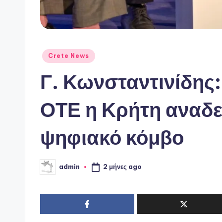
Αναρτήθηκε
Crete News
σε
Γ. Κωνσταντινίδης:
ΟΤΕ η Κρήτη αναδει
ψηφιακό κόμβο
2 μήνες ago
admin
Συγγραφέας: