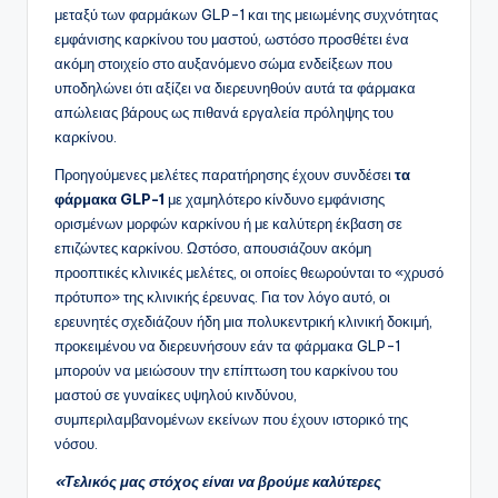
μεταξύ των φαρμάκων GLP-1 και της μειωμένης συχνότητας
εμφάνισης καρκίνου του μαστού, ωστόσο προσθέτει ένα
ακόμη στοιχείο στο αυξανόμενο σώμα ενδείξεων που
υποδηλώνει ότι αξίζει να διερευνηθούν αυτά τα φάρμακα
απώλειας βάρους ως πιθανά εργαλεία πρόληψης του
καρκίνου.
Προηγούμενες μελέτες παρατήρησης έχουν συνδέσει
τα
φάρμακα GLP-1
με χαμηλότερο κίνδυνο εμφάνισης
ορισμένων μορφών καρκίνου ή με καλύτερη έκβαση σε
επιζώντες καρκίνου. Ωστόσο, απουσιάζουν ακόμη
προοπτικές κλινικές μελέτες, οι οποίες θεωρούνται το «χρυσό
πρότυπο» της κλινικής έρευνας. Για τον λόγο αυτό, οι
ερευνητές σχεδιάζουν ήδη μια πολυκεντρική κλινική δοκιμή,
προκειμένου να διερευνήσουν εάν τα φάρμακα GLP-1
μπορούν να μειώσουν την επίπτωση του καρκίνου του
μαστού σε γυναίκες υψηλού κινδύνου,
συμπεριλαμβανομένων εκείνων που έχουν ιστορικό της
νόσου.
«Τελικός μας στόχος είναι να βρούμε καλύτερες