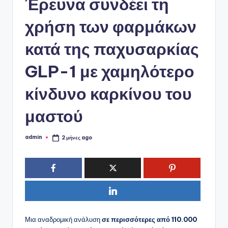
ό
Έρευνα συνδέει τη
P
χρήση των φαρμάκων
o
κατά της παχυσαρκίας
r
t
GLP-1 με χαμηλότερο
a
κίνδυνο καρκίνου του
l
μαστού
admin
2 μήνες ago
Συγγραφέας:
Μια αναδρομική ανάλυση
σε περισσότερες από 110.000