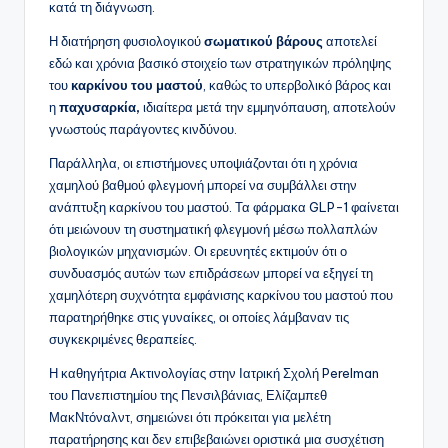
κατά τη διάγνωση.
Η διατήρηση φυσιολογικού
σωματικού βάρους
αποτελεί
εδώ και χρόνια βασικό στοιχείο των στρατηγικών πρόληψης
του
καρκίνου του μαστού
, καθώς το υπερβολικό βάρος και
η
παχυσαρκία,
ιδιαίτερα μετά την εμμηνόπαυση, αποτελούν
γνωστούς παράγοντες κινδύνου.
Παράλληλα, οι επιστήμονες υποψιάζονται ότι η χρόνια
χαμηλού βαθμού φλεγμονή μπορεί να συμβάλλει στην
ανάπτυξη καρκίνου του μαστού. Τα φάρμακα GLP-1 φαίνεται
ότι μειώνουν τη συστηματική φλεγμονή μέσω πολλαπλών
βιολογικών μηχανισμών. Οι ερευνητές εκτιμούν ότι ο
συνδυασμός αυτών των επιδράσεων μπορεί να εξηγεί τη
χαμηλότερη συχνότητα εμφάνισης καρκίνου του μαστού που
παρατηρήθηκε στις γυναίκες, οι οποίες λάμβαναν τις
συγκεκριμένες θεραπείες.
Η καθηγήτρια Ακτινολογίας στην Ιατρική Σχολή Perelman
του Πανεπιστημίου της Πενσιλβάνιας, Ελίζαμπεθ
ΜακΝτόναλντ, σημειώνει ότι πρόκειται για μελέτη
παρατήρησης και δεν επιβεβαιώνει οριστικά μια συσχέτιση