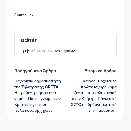
Source link
admin
Προβολή όλων των αναρτήσεων
Πλοήγηση
Προηγούμενο Άρθρο
Επόμενο Άρθρο
Παγκρήτια δημοσκόπηση
Καιρός: Έρχεται το
δημοσιεύσεων
της Τηλεόρασης CRETA:
πρώτο ισχυρό κύμα
Η πρόθεση ψήφου ανά
ζέστης του καλοκαιριού
νομό – Ποια η γνώμη των
στην Κρήτη – Πάνω από
Κρητικών για τους
32°C ο υδράργυρος από
πολιτικούς αρχηγούς
την Παρασκευή