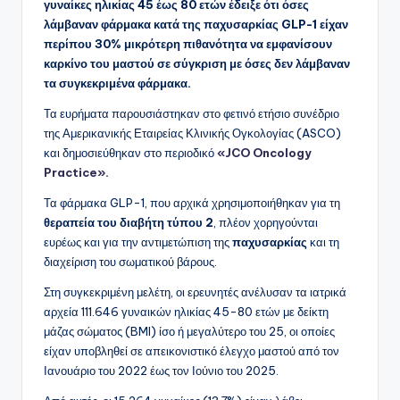
γυναίκες ηλικίας 45 έως 80 ετών έδειξε ότι όσες
λάμβαναν φάρμακα κατά της παχυσαρκίας GLP-1 είχαν
περίπου 30% μικρότερη πιθανότητα να εμφανίσουν
καρκίνο του μαστού σε σύγκριση με όσες δεν λάμβαναν
τα συγκεκριμένα φάρμακα.
Τα ευρήματα παρουσιάστηκαν στο φετινό ετήσιο συνέδριο
της Αμερικανικής Εταιρείας Κλινικής Ογκολογίας (ASCO)
και δημοσιεύθηκαν στο περιοδικό
«JCO Oncology
Practice».
Τα φάρμακα GLP-1, που αρχικά χρησιμοποιήθηκαν για τη
θεραπεία του διαβήτη τύπου 2
, πλέον χορηγούνται
ευρέως και για την αντιμετώπιση της
παχυσαρκίας
και τη
διαχείριση του σωματικού βάρους.
Στη συγκεκριμένη μελέτη, οι ερευνητές ανέλυσαν τα ιατρικά
αρχεία 111.646 γυναικών ηλικίας 45-80 ετών με δείκτη
μάζας σώματος (BMI) ίσο ή μεγαλύτερο του 25, οι οποίες
είχαν υποβληθεί σε απεικονιστικό έλεγχο μαστού από τον
Ιανουάριο του 2022 έως τον Ιούνιο του 2025.