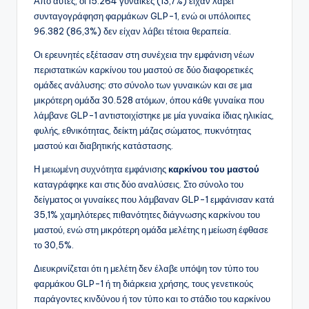
Από αυτές, οι 15.264 γυναίκες (13,7%) είχαν λάβει
συνταγογράφηση φαρμάκων GLP-1, ενώ οι υπόλοιπες
96.382 (86,3%) δεν είχαν λάβει τέτοια θεραπεία.
Οι ερευνητές εξέτασαν στη συνέχεια την εμφάνιση νέων
περιστατικών καρκίνου του μαστού σε δύο διαφορετικές
ομάδες ανάλυσης: στο σύνολο των γυναικών και σε μια
μικρότερη ομάδα 30.528 ατόμων, όπου κάθε γυναίκα που
λάμβανε GLP-1 αντιστοιχίστηκε με μία γυναίκα ίδιας ηλικίας,
φυλής, εθνικότητας, δείκτη μάζας σώματος, πυκνότητας
μαστού και διαβητικής κατάστασης.
Η μειωμένη συχνότητα εμφάνισης
καρκίνου του μαστού
καταγράφηκε και στις δύο αναλύσεις. Στο σύνολο του
δείγματος οι γυναίκες που λάμβαναν GLP-1 εμφάνισαν κατά
35,1% χαμηλότερες πιθανότητες διάγνωσης καρκίνου του
μαστού, ενώ στη μικρότερη ομάδα μελέτης η μείωση έφθασε
το 30,5%.
Διευκρινίζεται ότι η μελέτη δεν έλαβε υπόψη τον τύπο του
φαρμάκου GLP-1 ή τη διάρκεια χρήσης, τους γενετικούς
παράγοντες κινδύνου ή τον τύπο και το στάδιο του καρκίνου