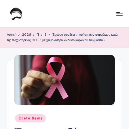
Μετάβαση
σε
Τ
Krhtikos.com
περιεχόμενο
ο
Αρχική
2026
Π
3
Έρευνα συνδέει τη χρήση των φαρμάκων κατά
της παχυσαρκίας GLP-1 με χαμηλότερο κίνδυνο καρκίνου του μαστού
Κ
α
θ
η
μ
ε
ρ
ι
Αναρτήθηκε
ν
Crete News
σε