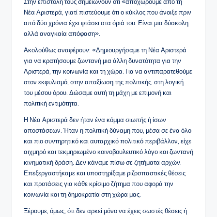
Στην επιστολή τους σημειώνουν ότι «αποχωρούμε από τη
Νέα Αριστερά, γιατί πιστεύουμε ότι ο κύκλος που άνοιξε πριν
από δύο χρόνια έχει φτάσει στα όριά του. Είναι μια δύσκολη
αλλά αναγκαία απόφαση».
Ακολούθως αναφέρουν: «Δημιουργήσαμε τη Νέα Αριστερά
για να κρατήσουμε ζωντανή μια άλλη δυνατότητα για την
Αριστερά, την κοινωνία και τη χώρα. Για να αντιπαρατεθούμε
στον εκφυλισμό, στην απαξίωση της πολιτικής, στη λογική
του μέσου όρου. Δώσαμε αυτή τη μάχη με επιμονή και
πολιτική εντιμότητα.
Η Νέα Αριστερά δεν ήταν ένα κόμμα σιωπής ή ίσων
αποστάσεων. Ήταν η πολιτική δύναμη που, μέσα σε ένα όλο
και πιο συντηρητικό και αυταρχικό πολιτικό περιβάλλον, είχε
αιχμηρό και τεκμηριωμένο κοινοβουλευτικό λόγο και ζωντανή
κινηματική δράση. Δεν κάναμε πίσω σε ζητήματα αρχών.
Επεξεργαστήκαμε και υποστηρίξαμε ριζοσπαστικές θέσεις
και προτάσεις για κάθε κρίσιμο ζήτημα που αφορά την
κοινωνία και τη δημοκρατία στη χώρα μας.
Ξέρουμε, όμως, ότι δεν αρκεί μόνο να έχεις σωστές θέσεις ή