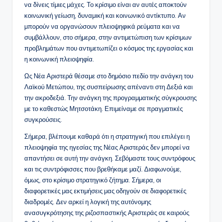
να δίνεις τίμιες μάχες. Το κρίσιμο είναι αν αυτές αποκτούν
κοινωνική γείωση, δυναμική και κοινωνικό αντίκτυπο. Αν
μπορούν να οργανώσουν πλειοψηφικά ρεύματα και να
συμβάλλουν, στο σήμερα, στην αντιμετώπιση των κρίσιμων
προβλημάτων που αντιμετωπίζει ο κόσμος της εργασίας και
η κοινωνική πλειοψηφία.
Ως Νέα Αριστερά θέσαμε στο δημόσιο πεδίο την ανάγκη του
Λαϊκού Μετώπου, της συσπείρωσης απέναντι στη Δεξιά και
την ακροδεξιά. Την ανάγκη της προγραμματικής σύγκρουσης
με το καθεστώς Μητσοτάκη. Επιμείναμε σε πραγματικές
συγκρούσεις.
Σήμερα, βλέπουμε καθαρά ότι η στρατηγική που επιλέγει η
πλειοψηφία της ηγεσίας της Νέας Αριστεράς δεν μπορεί να
απαντήσει σε αυτή την ανάγκη. Σεβόμαστε τους συντρόφους
και τις συντρόφισσες που βρεθήκαμε μαζί. Διαφωνούμε,
όμως, στο κρίσιμο στρατηγικό ζήτημα. Σήμερα, οι
διαφορετικές μας εκτιμήσεις μας οδηγούν σε διαφορετικές
διαδρομές. Δεν αρκεί η λογική της αυτόνομης
ανασυγκρότησης της ριζοσπαστικής Αριστεράς σε καιρούς