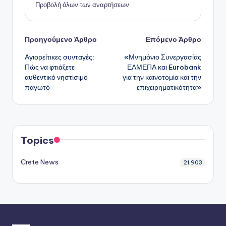
Προβολή όλων των αναρτήσεων
Πλοήγηση
Προηγούμενο Άρθρο
Επόμενο Άρθρο
Αγιορείτικες συνταγές:
«Μνημόνιο Συνεργασίας
δημοσιεύσεων
Πώς να φτιάξετε
ΕΛΜΕΠΑ και Eurobank
αυθεντικό νηστίσιμο
για την καινοτομία και την
παγωτό
επιχειρηματικότητα»
Topics
Crete News
21,903