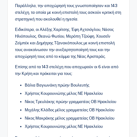
Παράλληλα, την αποχώρησή τους γνωστοποίησαν και 143
στελέχη, τα οποία με κοινή επιστολή τους ασκούν κριτική στη
στρατηγική που ακολουθεί η ηγεσία.
Ειδικότερα, οι Αλέξης Χαρίτσης, Έφη Αχτσιόγλου, Νάσος
Ηλιόπουλος, Θεανώ Φωτίου, Μερόπη Τζούφη, Χουσεΐν
Ζεϊμπέκ και Δημήτρης Τζανακόπουλος με κοινή επιστολή
τους ανακοίνωσαν την ανεξαρτητοποίησή τους και την
αποχώρησή τους από το κόμμα της Νέας Αριστεράς.
Επίσης από τα 143 στελέχη που αποχωρούν οι 6 είναι από
την Κρήτη και πρόκειται για τους:
Βάλια Βαγιωνάκη πρώην Βουλευτής
Χρήστος Κουρουνιώτης μέλος ΝΕ Ηρακλείου
Νίκος Τρευλάκης πρώην γραμματέας ΟΒ Ηρακλείου
Μιχάλης Κλάδος μέλος γραμματείας ΟΒ Ηρακλείου
Νίκος Μακράκης μέλος γραμματείας ΟΒ Ηρακλείου
Χρήστος Κουρουνιώτης μέλος ΝΕ Ηρακλείου