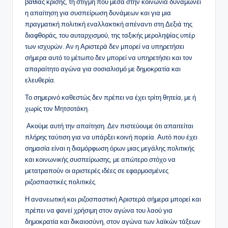
βαθιάς κρίσης, τη στιγμή που μέσα στην κοινωνία δυναμώνει
η απαίτηση για συσπείρωση δυνάμεων και για μια
πραγματική πολιτική εναλλακτική απέναντι στη Δεξιά της
διαφθοράς, του αυταρχισμού, της ταξικής μεροληψίας υπέρ
των ισχυρών. Αν η Αριστερά δεν μπορεί να υπηρετήσει
σήμερα αυτό το μέτωπο δεν μπορεί να υπηρετήσει και τον
απαραίτητο αγώνα για σοσιαλισμό με δημοκρατία και
ελευθερία.
Το σημερινό καθεστώς δεν πρέπει να έχει τρίτη θητεία, με ή
χωρίς τον Μητσοτάκη.
Ακούμε αυτή την απαίτηση. Δεν πιστεύουμε ότι απαιτείται
πλήρης ταύτιση για να υπάρξει κοινή πορεία. Αυτό που έχει
σημασία είναι η διαμόρφωση όρων μιας μεγάλης πολιτικής
και κοινωνικής συσπείρωσης, με απώτερο στόχο να
μετατραπούν οι αριστερές ιδέες σε εφαρμοσμένες
ριζοσπαστικές πολιτικές.
Η ανανεωτική και ριζοσπαστική Αριστερά σήμερα μπορεί και
πρέπει να φανεί χρήσιμη στον αγώνα του λαού για
δημοκρατία και δικαιοσύνη, στον αγώνα των λαϊκών τάξεων