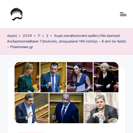
Μετάβαση
σε
Τ
Krhtikos.com
περιεχόμενο
ο
Αρχική
2026
Π
2
Χωρίς κοινοβουλευτική ομάδα η Νέα Αριστερά:
Ανεξαρτητοποιήθηκαν 7 βουλευτές, αποχωρήσαν 143 στελέχη – 6 από την Κρήτη
Κ
– Flashnews.gr
α
θ
η
μ
ε
ρ
ι
ν