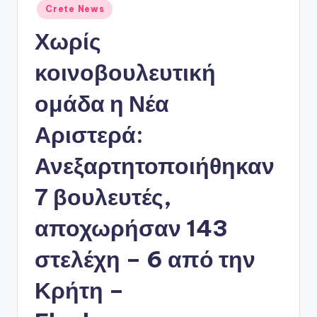
ό
Αναρτήθηκε
Crete News
P
σε
Χωρίς
o
κοινοβουλευτική
r
t
ομάδα η Νέα
a
Αριστερά:
l
Ανεξαρτητοποιήθηκαν
7 βουλευτές,
αποχωρήσαν 143
στελέχη – 6 από την
Κρήτη –