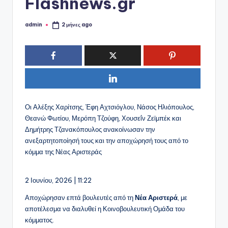
Flashnews.gr
admin
2 μήνες ago
Συγγραφέας:
Οι Αλέξης Χαρίτσης, Έφη Αχτσιόγλου, Νάσος Ηλιόπουλος,
Θεανώ Φωτίου, Μερόπη Τζούφη, Χουσεΐν Ζεϊμπέκ και
Δημήτρης Τζανακόπουλος ανακοίνωσαν την
ανεξαρτητοποίησή τους και την αποχώρησή τους από το
κόμμα της Νέας Αριστεράς
2 Ιουνίου, 2026 | 11:22
Αποχώρησαν επτά βουλευτές από τη
Νέα Αριστερά
, με
αποτέλεσμα να διαλυθεί η Κοινοβουλευτική Ομάδα του
κόμματος.