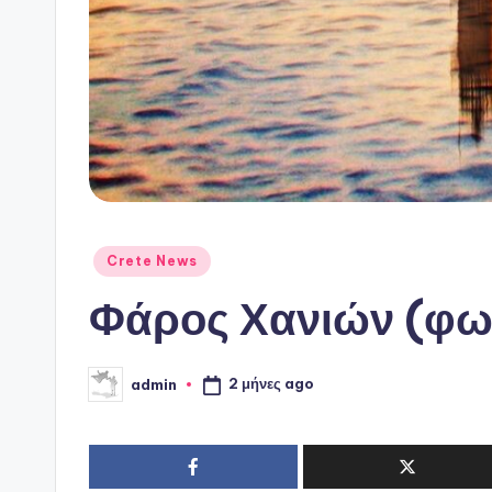
Αναρτήθηκε
Crete News
σε
Φάρος Χανιών (φωτο
2 μήνες ago
admin
Συγγραφέας: