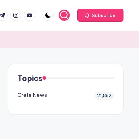
com
r.com
.me
instagram.com
youtube.com
Subscribe
Topics
Crete News
21,882