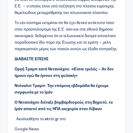
Ε.Ε. – ο οποίος είναι υπό συζήτηση στο πλαίσιο ευρύτερης
θεμελιώδους μεταρρύθμισης του τελωνειακού πλαισίου.
Το νέο σύστημα εκτιμάται ότι θα έχει θετικό αντίκτυπο τόσο
στον προϋπολογισμό της Ε.Ε. όσο και στα εθνικά δημόσια
οικονομικά, δεδομένου ότι οι τελωνειακοί δασμοί αποτελούν
παραδοσιακό ίδιο πόρο της Ένωσης και τα κράτη – μέλη
παρακρατούν μέρος των ποσών αυτών ως έξοδα είσπραξης.
ΔΙΑΒΑΣΤΕ ΕΠΙΣΗΣ
Οργή Τραμπ κατά Νετανιάχου: «Είσαι τρελός – Αν δεν
ήμουν εγώ θα ήσουν στη φυλακή»
Ντόναλντ Τραμπ: Την επόμενη εβδομάδα θα έχουμε
συμφωνία με το Ιράν
Ο Νετανιάχου διέταξε βομβαρδισμούς στη Βηρυτό, το
Ιράν απαιτεί από τις ΗΠΑ εκεχειρία στον Λίβανο
Ακολουθήστε το ekriti.gr στο
Google News