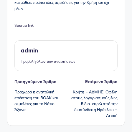
και μάθετε πρώτοι όλες τις ειδήσεις για την Κρήτη και όχι
μόνο.
Source link
admin
Προβολή όλων των αναρτήσεων
Πλοήγηση
Προηγούμενο Άρθρο
Επόμενο Άρθρο
Προχωρά η ανατολική
Κρήτη – ΑΔΜΗΕ: Οφέλη
δημοσιεύσεων
επέκταση του ΒΟΑΚ και
στους λογαριασμούς έως
οι μελέτες για το Νότιο
5 δισ. ευρώ από την
Άξονα
διασύνδεση Ηράκλειο –
Αττική