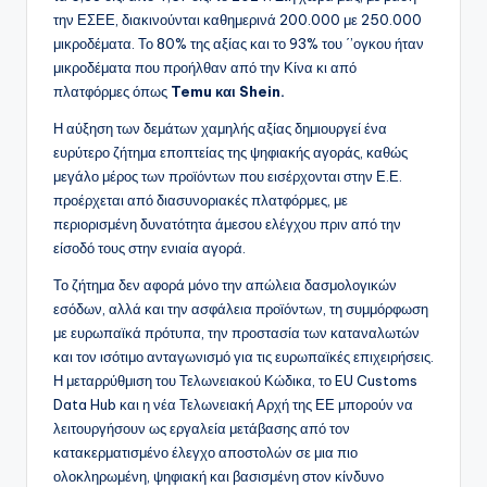
την ΕΣΕΕ, διακινούνται καθημερινά 200.000 με 250.000
μικροδέματα. Το 80% της αξίας και το 93% του ΄’ογκου ήταν
μικροδέματα που προήλθαν από την Κίνα κι από
πλατφόρμες όπως
Temu και Shein.
Η αύξηση των δεμάτων χαμηλής αξίας δημιουργεί ένα
ευρύτερο ζήτημα εποπτείας της ψηφιακής αγοράς, καθώς
μεγάλο μέρος των προϊόντων που εισέρχονται στην Ε.Ε.
προέρχεται από διασυνοριακές πλατφόρμες, με
περιορισμένη δυνατότητα άμεσου ελέγχου πριν από την
είσοδό τους στην ενιαία αγορά.
Το ζήτημα δεν αφορά μόνο την απώλεια δασμολογικών
εσόδων, αλλά και την ασφάλεια προϊόντων, τη συμμόρφωση
με ευρωπαϊκά πρότυπα, την προστασία των καταναλωτών
και τον ισότιμο ανταγωνισμό για τις ευρωπαϊκές επιχειρήσεις.
Η μεταρρύθμιση του Τελωνειακού Κώδικα, το EU Customs
Data Hub και η νέα Τελωνειακή Αρχή της ΕΕ μπορούν να
λειτουργήσουν ως εργαλεία μετάβασης από τον
κατακερματισμένο έλεγχο αποστολών σε μια πιο
ολοκληρωμένη, ψηφιακή και βασισμένη στον κίνδυνο