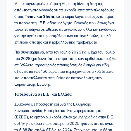
Με το συγκεκριμένο μέτρο η Ευρώπη δίνει τη δική της
απάντηση στο γεγονός ότι τα μικροδέματα από πλατφόρμες
όπως
Temu και Shein
, κατά κύριο λόγο, εισέρχονται προς
το παρόν στην Ε.Ε. αδασμολόγητα. Γεγονός που, όπως έχει
τονιστεί, οδηγεί σε αθέμιτο ανταγωνισμό, αλλά και κινδύνους
για την υγεία και την ασφάλεια των καταναλωτών, υψηλά
επίπεδα απάτης και περιβαλλοντικά προβλήματα.
Πιο συγκεκριμένα, από τον Ιούλιο 2026 και μέχρι τον Ιούλιο
του 2028 (με δυνατότητα παράτασης εάν κριθεί σκόπιμο) θα
επιβάλλεται προσωρινός πάγιος δασμός 3 ευρώ για είδη
αξίας κάτω των 150 ευρώ που περιέχονται σε μικρά δέματα
και αποστέλλονται απευθείας σε καταναλωτές στην
Ευρωπαϊκής Ένωσης.
Τα δεδομένα σε Ε.Ε. και Ελλάδα
Σύμφωνα με πρόσφατη έρευνα της Ελληνικής
Συνομοσπονδίας Εμπορίου και Επιχειρηματικότητας
(ΕΣΕΕ), το εμπόριο μικροδεμάτων χαμηλής αξίας στην Ε.Ε.
αυξήθηκε ακόμα περισσότερο το 2025, φτάνοντας σε όγκο
τα 5,88 δις. από 4,67 δις. το 2024. Στη χώρα μας, με βάση