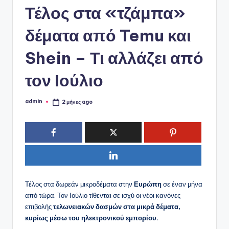
ό
Τέλος στα «τζάμπα»
P
δέματα από Temu και
o
r
Shein – Τι αλλάζει από
t
τον Ιούλιο
a
l
admin
2 μήνες ago
Συγγραφέας:
Τέλος στα δωρεάν μικροδέματα στην
Ευρώπη
σε έναν μήνα
από τώρα. Τον Ιούλιο τίθενται σε ισχύ οι νέοι κανόνες
επιβολής
τελωνειακών δασμών στα μικρά δέματα,
κυρίως μέσω του ηλεκτρονικού εμπορίου.