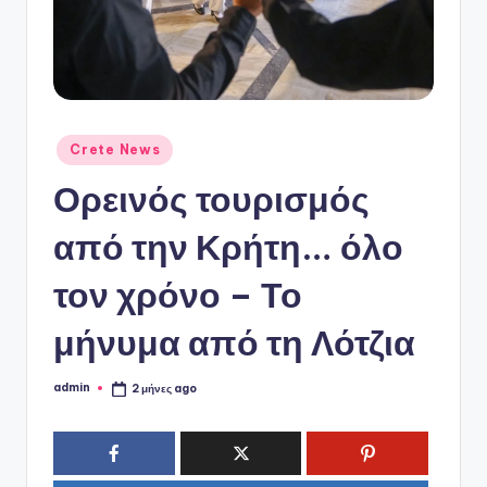
ό
P
o
r
t
Αναρτήθηκε
Crete News
σε
a
Ορεινός τουρισμός
l
από την Κρήτη… όλο
τον χρόνο – Το
μήνυμα από τη Λότζια
admin
2 μήνες ago
Συγγραφέας: