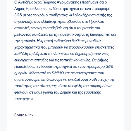
Ο Αντιδήμαρχος Γιώργος Αγριμανάκης επεσήμανε ότι ο
Δήμος Ηρακλείου επενδύει στρατηγικά σε ένα προορισμό
365 μέρες το χρόνο, τονίζοντας:
«Η ολοκλήρωση αυτής της
σημαντικής πανελλαδικής πρωτοβουλίας στο Ηράκλειο
αποτελεί μια ακόμη επιβεβαίωση ότι ο τουρισμός του
μέλλοντος συνδέεται με την αυθεντικότητα, τη βιωσιμότητα και
την εμπειρία. Η κρητική ενδοχώρα διαθέτει μοναδικά
χαρακτηριστικά που μπορούν να προσελκύσουν επισκέπτες
καθ’ όλη τη διάρκεια του έτους και να δημιουργήσουν νέες
ευκαιρίες ανάπτυξης για τις τοπικές κοινωνίες. Ως Δήμος
Ηρακλείου επενδύουμε στρατηγικά σε έναν προορισμό 365
ημερών. Μέσα από το DMMO και τις συνεργασίες που
αναπτύσσουμε, επιδιώκουμε να αναδείξουμε κάθε πτυχή της
ταυτότητας του τόπου μας, ώστε τα οφέλη του τουρισμού να
φτάνουν σε κάθε γωνιά του Δήμου και της ευρύτερης
περιοχής.»
Source link