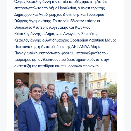
Όλγας Κεφαλογιάννη την οποία υποδέχτηκε στη Λότζια,
εκπροσωπώντας το Δήμο Ηρακλείου, ο Αναπληρωτής
Δήμαρχου και Αντιδήμαρχος Διοίκησης και Τουρισμού
Γιώργος Αγριμανάκης. Το παρών έδωσαν επίσης οι
Βουλευτές Λευτέρης Αυγενάκης και Κων/νος
Κεφαλογιάννης, ο Δήμαρχος Ανωγείων Σωκράτης
Κεφαλογιάννης, ο Αντιδήμαρχος Οροπεδίου Λασιθίου Μάνος
Περισυνάκης, η Αντιπρόεδρος της ΔΕΠΑΝΑΛ Μάρα
Παναγιωτάκη, εκπρόσωποι φορέων, επαγγελματίες του
τουρισμού και ανθρώπους που δραστηριοποιούνται στην
ανάπτυξη της υπαίθρου και των ορεινών περιοχών.