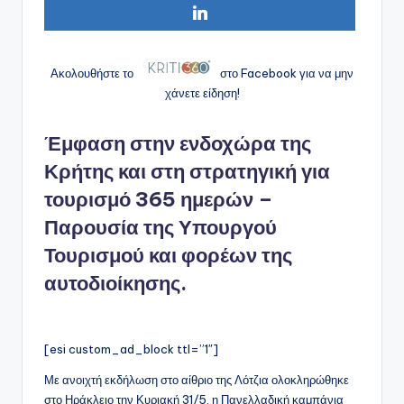
Ακολουθήστε το
στο Facebook για να μην
χάνετε είδηση!
Έμφαση στην ενδοχώρα της
Κρήτης και στη στρατηγική για
τουρισμό 365 ημερών –
Παρουσία της Υπουργού
Τουρισμού και φορέων της
αυτοδιοίκησης.
[esi custom_ad_block ttl=”1″]
Με ανοιχτή εκδήλωση στο αίθριο της Λότζια ολοκληρώθηκε
στο Ηράκλειο την Κυριακή 31/5, η Πανελλαδική καμπάνια