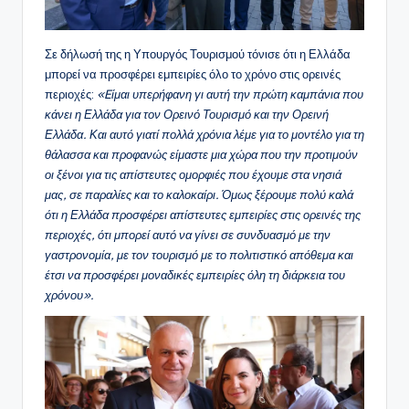
Σε δήλωσή της η Υπουργός Τουρισμού τόνισε ότι η Ελλάδα
μπορεί να προσφέρει εμπειρίες όλο το χρόνο στις ορεινές
περιοχές:
«
E
ίμαι υπερήφανη γι αυτή την πρώτη καμπάνια που
κάνει η Ελλάδα για τον Ορεινό Τουρισμό και την Ορεινή
Ελλάδα. Και αυτό γιατί πολλά χρόνια λέμε για το μοντέλο για τη
θάλασσα και προφανώς είμαστε μια χώρα που την προτιμούν
οι ξένοι για τις απίστευτες ομορφιές που έχουμε στα νησιά
μας, σε παραλίες και το καλοκαίρι. Όμως ξέρουμε πολύ καλά
ότι η Ελλάδα προσφέρει απίστευτες εμπειρίες στις ορεινές της
περιοχές, ότι μπορεί αυτό να γίνει σε συνδυασμό με την
γαστρονομία, με τον τουρισμό με το πολιτιστικό απόθεμα και
έτσι να προσφέρει μοναδικές εμπειρίες όλη τη διάρκεια του
χρόνου».