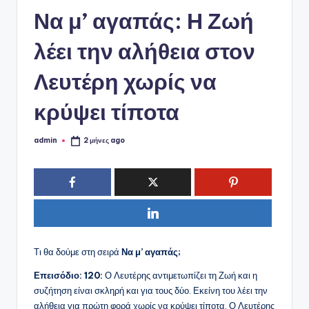
ό
Να μ’ αγαπάς: Η Ζωή
P
o
λέει την αλήθεια στον
r
Λευτέρη χωρίς να
t
κρύψει τίποτα
a
l
admin
2 μήνες ago
Συγγραφέας:
Τι θα δούμε στη σειρά
Να μ’ αγαπάς;
Επεισόδιο: 120:
Ο Λευτέρης αντιμετωπίζει τη Ζωή και η
συζήτηση είναι σκληρή και για τους δύο. Εκείνη του λέει την
αλήθεια για πρώτη φορά χωρίς να κρύψει τίποτα. Ο Λευτέρης