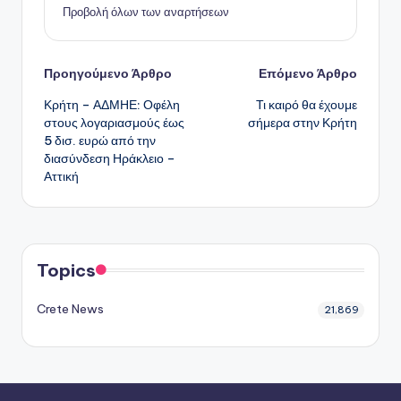
Προβολή όλων των αναρτήσεων
Πλοήγηση
Προηγούμενο Άρθρο
Επόμενο Άρθρο
Κρήτη – ΑΔΜΗΕ: Οφέλη
Τι καιρό θα έχουμε
δημοσιεύσεων
στους λογαριασμούς έως
σήμερα στην Κρήτη
5 δισ. ευρώ από την
διασύνδεση Ηράκλειο –
Αττική
Topics
Crete News
21,869