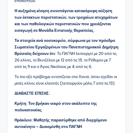
επισκεπτών.
Η αυξημένη κίνηση συνεπάγεται κατακόρυφη αύξηση
των έκτακτων περιστατικών, των τροχαίων ατυχημάτων
και των παθολογικών περιστατικών που χρειάζονται
εισαγωγή σε Μονάδα Εντατικής Θεραπείας.
Τα στοιχεία ανά νοσοκομείο, σύμφωνα με τον πρόεδρο
Σωματείου Εργαζομένων του Πανεπιστημιακού Δημήτρη
Βρύσαλη δείχνουν ότι:
Το ΠΑΓΝΗ λειτουργεί με 20 από τις
26 κλίνες, το Βενιζέλειο με 12 από τις 15, το Ρέθυμνο με 7
από τις 9 και ο Άγιος Νικόλαος με 4 από τις 6.
Το πιο οξύ πρόβλημα εντοπίζεται στα Χανιά, όπου σχεδόν οι
μισές κλίνες είναι κλειστές (λειτουργούν μόλις 7 από τις 13).
ΔΙΑΒΑΣΤΕ ΕΠΙΣΗΣ:
Κρήτη: Τον βρήκαν νεκρό στον ακάλυπτο της
πολυκατοικίας
Ηράκλειο: Μαθητής παρασύρθηκε από διερχόμενο
αυτοκίνητο – Διεκομίσθη στο ΠΑΓΝΗ