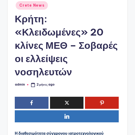
ό
Αναρτήθηκε
Crete News
P
σε
Κρήτη:
o
r
«Κλειδωμένες» 20
t
κλίνες ΜΕΘ – Σοβαρές
a
οι ελλείψεις
l
νοσηλευτών
admin
2 μήνες ago
Συγγραφέας:
Η διαθεσιμότητα σύγχρονου ιατροτεχνολογικού