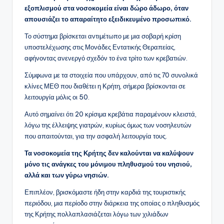
εξοπλισμού στα νοσοκομεία είναι δώρο άδωρο, όταν
απουσιάζει το απαραίτητο εξειδικευμένο προσωπικό.
Το σύστημα βρίσκεται αντιμέτωπο με μια σοβαρή κρίση
υποστελέχωσης στις Μονάδες Εντατικής Θεραπείας,
αφήνοντας ανενεργό σχεδόν το ένα τρίτο των κρεβατιών.
Σύμφωνα με τα στοιχεία που υπάρχουν, από τις 70 συνολικά
κλίνες ΜΕΘ που διαθέτει η Κρήτη, σήμερα βρίσκονται σε
λειτουργία μόλις οι 50.
Αυτό σημαίνει ότι 20 κρίσιμα κρεβάτια παραμένουν κλειστά,
λόγω της έλλειψης γιατρών, κυρίως όμως των νοσηλευτών
που απαιτούνται, για την ασφαλή λειτουργία τους.
Τα νοσοκομεία της Κρήτης δεν καλούνται να καλύψουν
μόνο τις ανάγκες του μόνιμου πληθυσμού του νησιού,
αλλά και των γύρω νησιών.
Επιπλέον, βρισκόμαστε ήδη στην καρδιά της τουριστικής
περιόδου, μια περίοδο στην διάρκεια της οποίας ο πληθυσμός
της Κρήτης πολλαπλασιάζεται λόγω των χιλιάδων