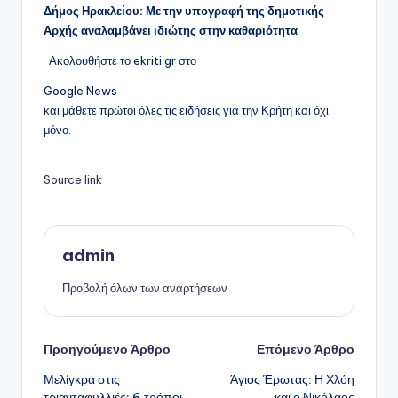
Δήμος Ηρακλείου: Με την υπογραφή της δημοτικής
Αρχής αναλαμβάνει ιδιώτης στην καθαριότητα
Ακολουθήστε το ekriti.gr στο
Google News
και μάθετε πρώτοι όλες τις ειδήσεις για την Κρήτη και όχι
μόνο.
Source link
admin
Προβολή όλων των αναρτήσεων
Πλοήγηση
Προηγούμενο Άρθρο
Επόμενο Άρθρο
Μελίγκρα στις
Άγιος Έρωτας: Η Χλόη
δημοσιεύσεων
τριανταφυλλιές: 6 τρόποι
και ο Νικόλαος