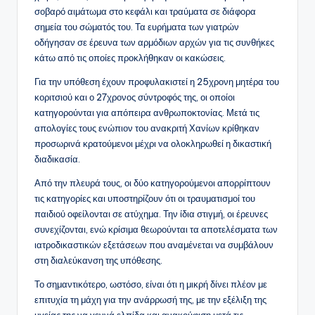
σοβαρό αιμάτωμα στο κεφάλι και τραύματα σε διάφορα
σημεία του σώματός του. Τα ευρήματα των γιατρών
οδήγησαν σε έρευνα των αρμόδιων αρχών για τις συνθήκες
κάτω από τις οποίες προκλήθηκαν οι κακώσεις.
Για την υπόθεση έχουν προφυλακιστεί η 25χρονη μητέρα του
κοριτσιού και ο 27χρονος σύντροφός της, οι οποίοι
κατηγορούνται για απόπειρα ανθρωποκτονίας. Μετά τις
απολογίες τους ενώπιον του ανακριτή Χανίων κρίθηκαν
προσωρινά κρατούμενοι μέχρι να ολοκληρωθεί η δικαστική
διαδικασία.
Από την πλευρά τους, οι δύο κατηγορούμενοι απορρίπτουν
τις κατηγορίες και υποστηρίζουν ότι οι τραυματισμοί του
παιδιού οφείλονται σε ατύχημα. Την ίδια στιγμή, οι έρευνες
συνεχίζονται, ενώ κρίσιμα θεωρούνται τα αποτελέσματα των
ιατροδικαστικών εξετάσεων που αναμένεται να συμβάλουν
στη διαλεύκανση της υπόθεσης.
Το σημαντικότερο, ωστόσο, είναι ότι η μικρή δίνει πλέον με
επιτυχία τη μάχη για την ανάρρωσή της, με την εξέλιξη της
υγείας της να γεννά ελπίδα και ανακούφιση μετά τις