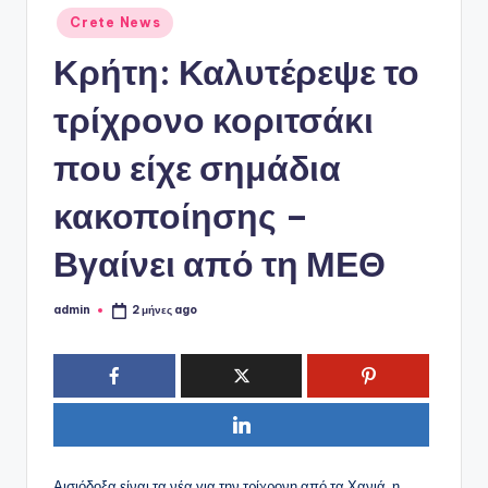
ό
Αναρτήθηκε
Crete News
P
σε
Κρήτη: Καλυτέρεψε το
o
r
τρίχρονο κοριτσάκι
t
που είχε σημάδια
a
κακοποίησης –
l
Βγαίνει από τη ΜΕΘ
admin
2 μήνες ago
Συγγραφέας:
Αισιόδοξα είναι τα νέα για την τρίχρονη από τα Χανιά, η