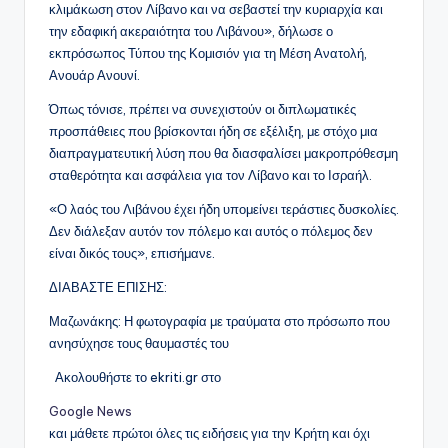
κλιμάκωση στον Λίβανο και να σεβαστεί την κυριαρχία και
την εδαφική ακεραιότητα του Λιβάνου», δήλωσε ο
εκπρόσωπος Τύπου της Κομισιόν για τη Μέση Ανατολή,
Ανουάρ Ανουνί.
Όπως τόνισε, πρέπει να συνεχιστούν οι διπλωματικές
προσπάθειες που βρίσκονται ήδη σε εξέλιξη, με στόχο μια
διαπραγματευτική λύση που θα διασφαλίσει μακροπρόθεσμη
σταθερότητα και ασφάλεια για τον Λίβανο και το Ισραήλ.
«Ο λαός του Λιβάνου έχει ήδη υπομείνει τεράστιες δυσκολίες.
Δεν διάλεξαν αυτόν τον πόλεμο και αυτός ο πόλεμος δεν
είναι δικός τους», επισήμανε.
ΔΙΑΒΑΣΤΕ ΕΠΙΣΗΣ:
Μαζωνάκης: Η φωτογραφία με τραύματα στο πρόσωπο που
ανησύχησε τους θαυμαστές του
Ακολουθήστε το ekriti.gr στο
Google News
και μάθετε πρώτοι όλες τις ειδήσεις για την Κρήτη και όχι