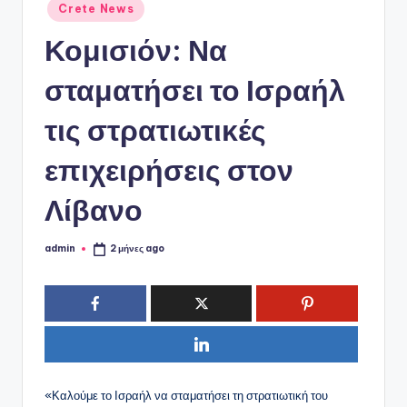
ό
Αναρτήθηκε
Crete News
σε
P
Κομισιόν: Να
o
σταματήσει το Ισραήλ
r
t
τις στρατιωτικές
a
επιχειρήσεις στον
l
Λίβανο
admin
2 μήνες ago
Συγγραφέας:
«Καλούμε το Ισραήλ να σταματήσει τη στρατιωτική του