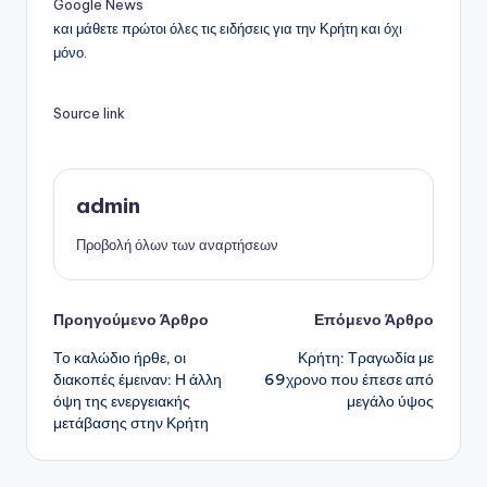
Google News
και μάθετε πρώτοι όλες τις ειδήσεις για την Κρήτη και όχι
μόνο.
Source link
admin
Προβολή όλων των αναρτήσεων
Πλοήγηση
Προηγούμενο Άρθρο
Επόμενο Άρθρο
Το καλώδιο ήρθε, οι
Κρήτη: Τραγωδία με
δημοσιεύσεων
διακοπές έμειναν: Η άλλη
69χρονο που έπεσε από
όψη της ενεργειακής
μεγάλο ύψος
μετάβασης στην Κρήτη