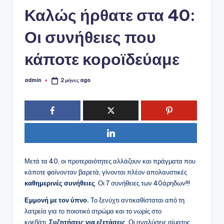
ό
Καλώς ήρθατε στα 40:
P
o
Οι συνήθειες που
r
κάποτε κοροϊδεύαμε
t
a
admin
2 μήνες ago
Συγγραφέας:
l
Μετά τα 40, οι προτεραιότητες αλλάζουν και πράγματα που
κάποτε φαίνονταν βαρετά, γίνονται πλέον απολαυστικές
καθημερινές συνήθειες
. Οι 7 συνήθειες των 40άρηδων!!!
Εμμονή με τον ύπνο.
Το ξενύχτι αντικαθίσταται από τη
λατρεία για το ποιοτικό στρώμα και το νωρίς στο
κρεβάτι.
Συζητήσεις για εξετάσεις
. Οι αναλύσεις αίματος