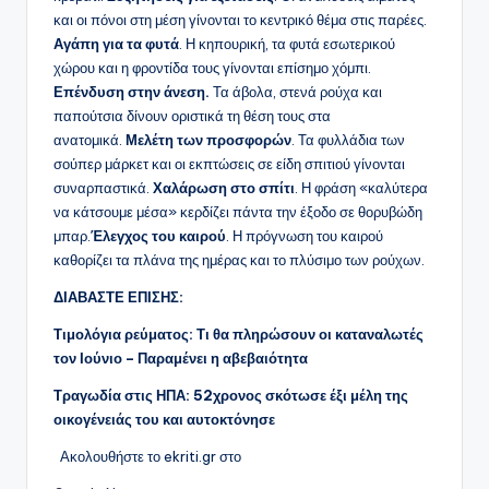
και οι πόνοι στη μέση γίνονται το κεντρικό θέμα στις παρέες.
Αγάπη για τα φυτά
. Η κηπουρική, τα φυτά εσωτερικού
χώρου και η φροντίδα τους γίνονται επίσημο χόμπι.
Επένδυση στην άνεση.
Τα άβολα, στενά ρούχα και
παπούτσια δίνουν οριστικά τη θέση τους στα
ανατομικά.
Μελέτη των προσφορών
. Τα φυλλάδια των
σούπερ μάρκετ και οι εκπτώσεις σε είδη σπιτιού γίνονται
συναρπαστικά.
Χαλάρωση στο σπίτι
. Η φράση «καλύτερα
να κάτσουμε μέσα» κερδίζει πάντα την έξοδο σε θορυβώδη
μπαρ.
Έλεγχος του καιρού
. Η πρόγνωση του καιρού
καθορίζει τα πλάνα της ημέρας και το πλύσιμο των ρούχων.
ΔΙΑΒΑΣΤΕ ΕΠΙΣΗΣ:
Τιμολόγια ρεύματος: Τι θα πληρώσουν οι καταναλωτές
τον Ιούνιο – Παραμένει η αβεβαιότητα
Τραγωδία στις ΗΠΑ: 52χρονος σκότωσε έξι μέλη της
οικογένειάς του και αυτοκτόνησε
Ακολουθήστε το ekriti.gr στο