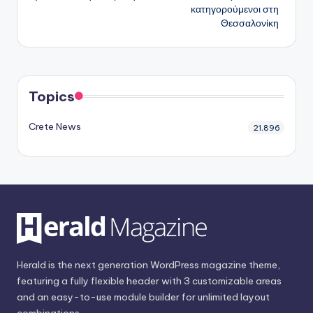
κατηγορούμενοι στη
Θεσσαλονίκη
Topics
Crete News
21,896
Herald is the next generation WordPress magazine theme,
featuring a fully flexible header with 3 customizable areas
and an easy-to-use module builder for unlimited layout