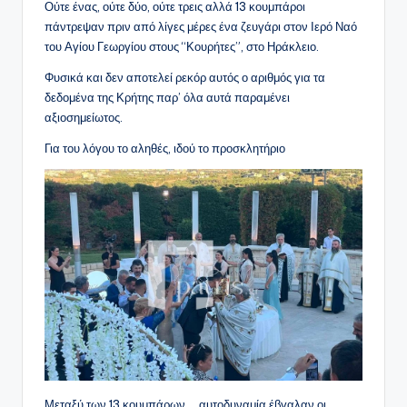
Ούτε ένας, ούτε δύο, ούτε τρεις αλλά 13 κουμπάροι
πάντρεψαν πριν από λίγες μέρες ένα ζευγάρι στον Ιερό Ναό
του Αγίου Γεωργίου στους “Κουρήτες”, στο Ηράκλειο.
Φυσικά και δεν αποτελεί ρεκόρ αυτός ο αριθμός για τα
δεδομένα της Κρήτης παρ’ όλα αυτά παραμένει
αξιοσημείωτος.
Για του λόγου το αληθές, ιδού το προσκλητήριο
Μεταξύ των 13 κουμπάρων, …αυτοδυναμία έβγαλαν οι