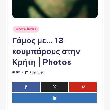
ό
P
o
r
Αναρτήθηκε
Crete News
t
σε
Γάμος με… 13
a
l
κουμπάρους στην
Κρήτη | Photos
admin
2 μήνες ago
Συγγραφέας: