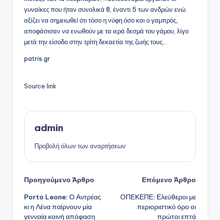
γυναίκες που ήταν συνολικά 8, έναντι 5 των ανδρών ενώ
αξίζει να σημειωθεί ότι τόσο η νύφη όσο και ο γαμπρός,
αποφάσισαν να ενωθούν με τα ιερά δεσμά του γάμου, λίγο
μετά την είσοδο στην τρίτη δεκαετία της ζωής τους…
patris.gr
Source link
admin
Προβολή όλων των αναρτήσεων
Πλοήγηση
Προηγούμενο Άρθρο
Επόμενο Άρθρο
Porto Leone: Ο Αντρέας
ΟΠΕΚΕΠΕ: Ελεύθεροι με
δημοσιεύσεων
κι η Λένα παίρνουν μία
περιοριστικό όρο οι
γενναία κοινή απόφαση
πρώτοι επτά