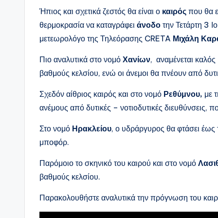
Ήπιος και σχετικά ζεστός θα είναι ο
καιρός
που θα ε
θερμοκρασία να καταγράφει
άνοδο
την Τετάρτη 3 Ι
μετεωρολόγο της Τηλεόρασης CRETA
Μιχάλη Καρ
Πιο αναλυτικά στο νομό
Χανίων
, αναμένεται καλός
βαθμούς κελσίου, ενώ οι άνεμοι θα πνέουν από δυτ
Σχεδόν αίθριος καιρός και στο νομό
Ρεθύμνου,
με τ
ανέμους από δυτικές – νοτιοδυτικές διευθύνσεις, 
Στο νομό
Ηρακλείου
, ο υδράργυρος θα φτάσει έως
μποφόρ.
Παρόμοιο το σκηνικό του καιρού και στο νομό
Λασιθ
βαθμούς κελσίου.
Παρακολουθήστε αναλυτικά την πρόγνωση του καιρ