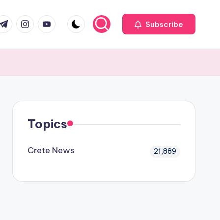
com
r.com
.me
instagram.com
youtube.com
Subscribe
Topics
Crete News
21,889