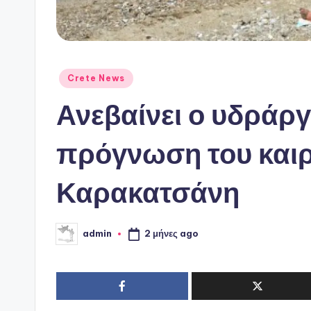
Αναρτήθηκε
Crete News
σε
Ανεβαίνει ο υδράρ
πρόγνωση του καιρ
Καρακατσάνη
2 μήνες ago
admin
Συγγραφέας: