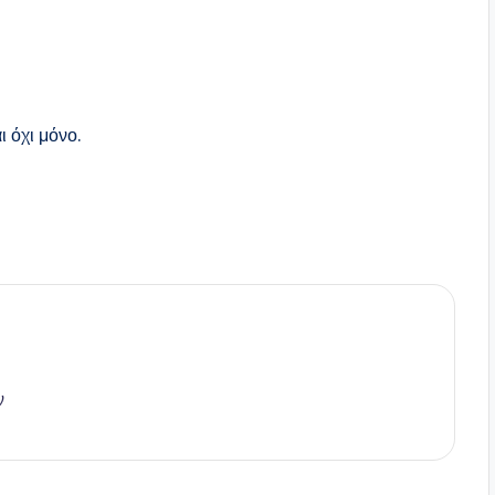
ι όχι μόνο.
ν