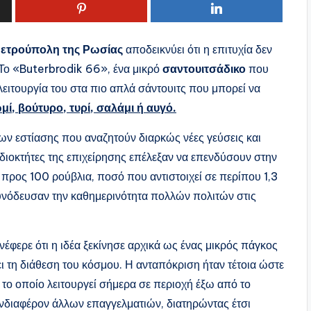
Πετρούπολη της Ρωσίας
αποδεικνύει ότι η επιτυχία δεν
 Το «Buterbrodik 66», ένα μικρό
σαντουιτσάδικο
που
η λειτουργία του στα πιο απλά σάντουιτς που μπορεί να
ί, βούτυρο, τυρί, σαλάμι ή αυγό.
ων εστίασης που αναζητούν διαρκώς νέες γεύσεις και
διοκτήτες της επιχείρησης επέλεξαν να επενδύσουν στην
 προς 100 ρούβλια, ποσό που αντιστοιχεί σε περίπου 1,3
υνόδευσαν την καθημερινότητα πολλών πολιτών στις
νέφερε ότι η ιδέα ξεκίνησε αρχικά ως ένας μικρός πάγκος
ι τη διάθεση του κόσμου. Η ανταπόκριση ήταν τέτοια ώστε
 το οποίο λειτουργεί σήμερα σε περιοχή έξω από το
 ενδιαφέρον άλλων επαγγελματιών, διατηρώντας έτσι