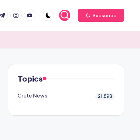
com
r.com
.me
instagram.com
youtube.com
Subscribe
Topics
Crete News
21,893