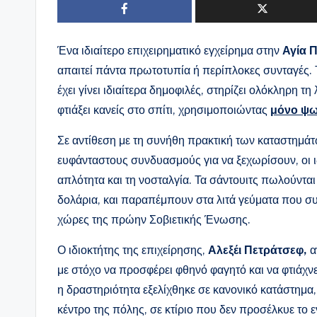
Ένα ιδιαίτερο επιχειρηματικό εγχείρημα στην
Αγία 
απαιτεί πάντα πρωτοτυπία ή περίπλοκες συνταγές.
έχει γίνει ιδιαίτερα δημοφιλές, στηρίζει ολόκληρη τ
φτιάξει κανείς στο σπίτι, χρησιμοποιώντας
μόνο ψωμ
Σε αντίθεση με τη συνήθη πρακτική των καταστημάτ
ευφάνταστους συνδυασμούς για να ξεχωρίσουν, οι ι
απλότητα και τη νοσταλγία. Τα σάντουιτς πωλούνται
δολάρια, και παραπέμπουν στα λιτά γεύματα που σ
χώρες της πρώην Σοβιετικής Ένωσης.
Ο ιδιοκτήτης της επιχείρησης,
Αλεξέι Πετράτσεφ,
α
με στόχο να προσφέρει φθηνό φαγητό και να φτιάχνε
η δραστηριότητα εξελίχθηκε σε κανονικό κατάστημα,
κέντρο της πόλης, σε κτίριο που δεν προσέλκυε το