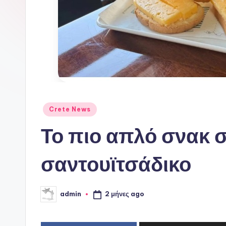
ι
ν
ό
P
o
Αναρτήθηκε
Crete News
r
σε
Το πιο απλό σνακ 
t
a
σαντουϊτσάδικο
l
2 μήνες ago
admin
Συγγραφέας: