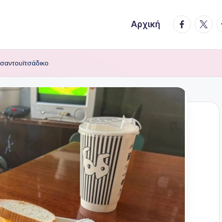
facebook.
twitte
t
Αρχική
 σαντουϊτσάδικο