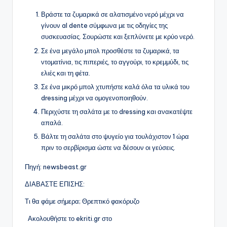
Βράστε τα ζυμαρικά σε αλατισμένο νερό μέχρι να
γίνουν al dente σύμφωνα με τις οδηγίες της
συσκευασίας. Σουρώστε και ξεπλύνετε με κρύο νερό.
Σε ένα μεγάλο μπολ προσθέστε τα ζυμαρικά, τα
ντοματίνια, τις πιπεριές, το αγγούρι, το κρεμμύδι, τις
ελιές και τη φέτα.
Σε ένα μικρό μπολ χτυπήστε καλά όλα τα υλικά του
dressing μέχρι να ομογενοποιηθούν.
Περιχύστε τη σαλάτα με το dressing και ανακατέψτε
απαλά.
Βάλτε τη σαλάτα στο ψυγείο για τουλάχιστον 1 ώρα
πριν το σερβίρισμα ώστε να δέσουν οι γεύσεις.
Πηγή: newsbeast.gr
ΔΙΑΒΑΣΤΕ ΕΠΙΣΗΣ:
Τι θα φάμε σήμερα; Θρεπτικό φακόρυζο
Ακολουθήστε το ekriti.gr στο