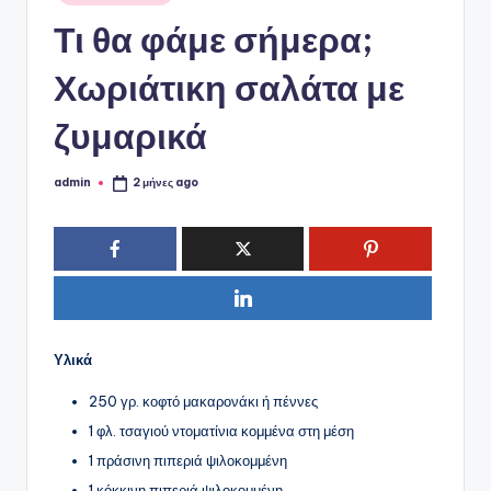
ό
σε
Τι θα φάμε σήμερα;
P
o
Χωριάτικη σαλάτα με
r
ζυμαρικά
t
a
admin
2 μήνες ago
Συγγραφέας:
l
Υλικά
250 γρ. κοφτό μακαρονάκι ή πέννες
1 φλ. τσαγιού ντοματίνια κομμένα στη μέση
1 πράσινη πιπεριά ψιλοκομμένη
1 κόκκινη πιπεριά ψιλοκομμένη