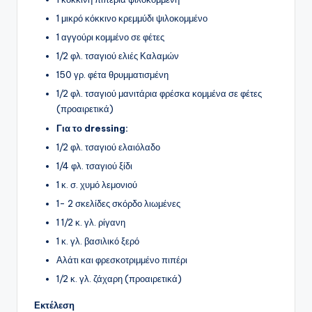
1 μικρό κόκκινο κρεμμύδι ψιλοκομμένο
1 αγγούρι κομμένο σε φέτες
1/2 φλ. τσαγιού ελιές Καλαμών
150 γρ. φέτα θρυμματισμένη
1/2 φλ. τσαγιού μανιτάρια φρέσκα κομμένα σε φέτες
(προαιρετικά)
Για το dressing:
1/2 φλ. τσαγιού ελαιόλαδο
1/4 φλ. τσαγιού ξίδι
1 κ. σ. χυμό λεμονιού
1- 2 σκελίδες σκόρδο λιωμένες
1 1/2 κ. γλ. ρίγανη
1 κ. γλ. βασιλικό ξερό
Αλάτι και φρεσκοτριμμένο πιπέρι
1/2 κ. γλ. ζάχαρη (προαιρετικά)
Εκτέλεση