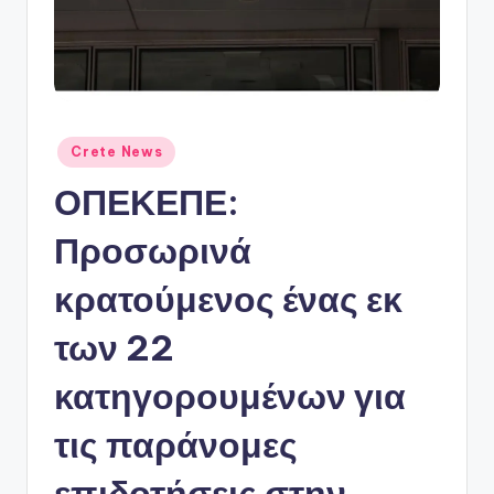
ό
P
o
r
t
Αναρτήθηκε
Crete News
σε
a
ΟΠΕΚΕΠΕ:
l
Προσωρινά
κρατούμενος ένας εκ
των 22
κατηγορουμένων για
τις παράνομες
επιδοτήσεις στην