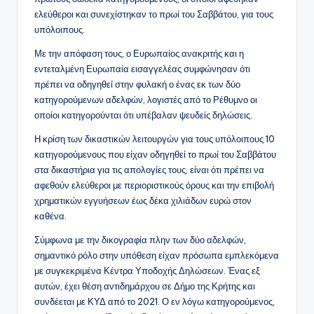
ελεύθεροι και συνεχίστηκαν το πρωί του Σαββάτου, για τους
υπόλοιπους.
Με την απόφαση τους, ο Ευρωπαίος ανακριτής και η
εντεταλμένη Ευρωπαία εισαγγελέας συμφώνησαν ότι
πρέπει να οδηγηθεί στην φυλακή ο ένας εκ των δύο
κατηγορούμενων αδελφών, λογιστές από το Ρέθυμνο οι
οποίοι κατηγορούνται ότι υπέβαλαν ψευδείς δηλώσεις.
Η κρίση των δικαστικών λειτουργών για τους υπόλοιπους 10
κατηγορούμενους που είχαν οδηγηθεί το πρωί του Σαββάτου
στα δικαστήρια για τις απολογίες τους, είναι ότι πρέπει να
αφεθούν ελεύθεροι με περιοριστικούς όρους και την επιβολή
χρηματικών εγγυήσεων έως δέκα χιλιάδων ευρώ στον
καθένα.
Σύμφωνα με την δικογραφία πλην των δύο αδελφών,
σημαντικό ρόλο στην υπόθεση είχαν πρόσωπα εμπλεκόμενα
με συγκεκριμένα Κέντρα Υποδοχής Δηλώσεων. Ένας εξ
αυτών, έχει θέση αντιδημάρχου σε Δήμο της Κρήτης και
συνδέεται με ΚΥΔ από το 2021. Ο εν λόγω κατηγορούμενος,