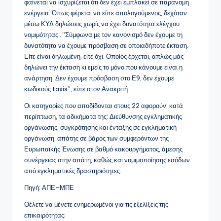
φαίνεται να ισχυρίζεται ότι δεν έχει εμπλακεί σε παράνομη
ενέργεια. Όπως φέρεται να είπε απολογούμενος, δεχόταν
μέσω ΚΥΔ δηλώσεις χωρίς να έχει δυνατότητα ελέγχου
νομιμότητας . “Σύμφωνα με τον κανονισμό δεν έχουμε τη
δυνατότητα να έχουμε πρόσβαση σε οποιαδήποτε έκταση.
Είτε είναι δηλωμένη, είτε όχι. Οποίος έρχεται, απλώς μάς
δηλώνει την έκταση κι εμείς το μόνο που κάνουμε είναι η
ανάρτηση. Δεν έχουμε πρόσβαση στο Ε9, δεν έχουμε
κωδικούς taxis”, είπε στον Ανακριτή.
Οι κατηγορίες που αποδίδονται στους 22 αφορούν, κατά
περίπτωση, τα αδικήματα της: Διεύθυνσης εγκληματικής
οργάνωσης, συγκρότησης και ένταξης σε εγκληματική
οργάνωση, απάτης σε βάρος των συμφερόντων της
Ευρωπαϊκής Ένωσης σε βαθμό κακουργήματος, άμεσης
συνέργειας στην απάτη, καθώς και νομιμοποίησης εσόδων
από εγκληματικές δραστηριότητες.
Πηγή: ΑΠΕ-ΜΠΕ
Θέλετε να μένετε ενημερωμένοι για τις εξελίξεις της
επικαιρότητας;