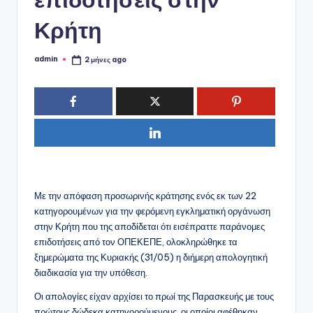
Κρήτη
admin
2 μήνες ago
Συγγραφέας:
Με την απόφαση προσωρινής κράτησης ενός εκ των 22
κατηγορουμένων για την φερόμενη εγκληματική οργάνωση
στην Κρήτη που της αποδίδεται ότι εισέπραττε παράνομες
επιδοτήσεις από τον ΟΠΕΚΕΠΕ, ολοκληρώθηκε τα
ξημερώματα της Κυριακής (31/05) η διήμερη απολογητική
διαδικασία για την υπόθεση.
Οι απολογίες είχαν αρχίσει το πρωί της Παρασκευής με τους
πρώτους δώδεκα κατηγορούμενους, οι οποίοι αφέθηκαν