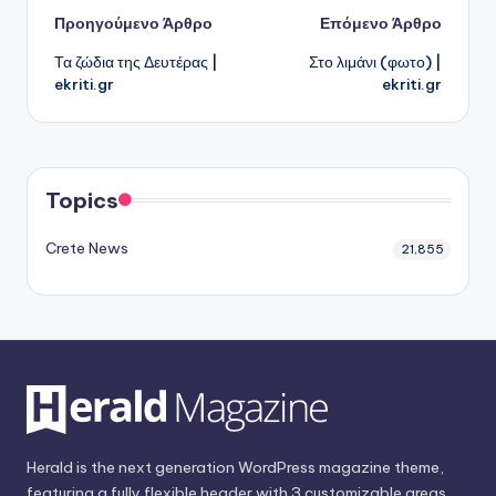
Πλοήγηση
Προηγούμενο Άρθρο
Επόμενο Άρθρο
Τα ζώδια της Δευτέρας |
Στο λιμάνι (φωτο) |
δημοσιεύσεων
ekriti.gr
ekriti.gr
Topics
Crete News
21,855
Herald is the next generation WordPress magazine theme,
featuring a fully flexible header with 3 customizable areas