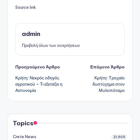
Source link
admin
Προβολή όλων των αναρτήσεων
Πλοήγηση
Προηγούμενο Άρθρο
Επόμενο Άρθρο
Κρήτη: Νεκρός οδηγός
Κρήτη: Τροχαίο
δημοσιεύσεων
αγροτικού – Τι εξετάζει η
δυστύχημα στον
Αστυνομία
Μυλοπόταμο
Topics
Crete News
21,905