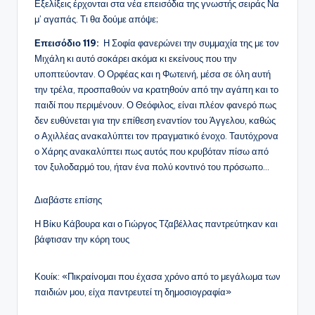
Εξελίξεις έρχονται στα νέα επεισόδια της γνωστής σειράς Να
μ’ αγαπάς. Τι θα δούμε απόψε;
Επεισόδιο 119:
Η Σοφία φανερώνει την συμμαχία της με τον
Μιχάλη κι αυτό σοκάρει ακόμα κι εκείνους που την
υποπτεύονταν. Ο Ορφέας και η Φωτεινή, μέσα σε όλη αυτή
την τρέλα, προσπαθούν να κρατηθούν από την αγάπη και το
παιδί που περιμένουν. Ο Θεόφιλος, είναι πλέον φανερό πως
δεν ευθύνεται για την επίθεση εναντίον του Άγγελου, καθώς
ο Αχιλλέας ανακαλύπτει τον πραγματικό ένοχο. Ταυτόχρονα
ο Χάρης ανακαλύπτει πως αυτός που κρυβόταν πίσω από
τον ξυλοδαρμό του, ήταν ένα πολύ κοντινό του πρόσωπο…
Διαβάστε επίσης
Η Βίκυ Κάβουρα και ο Γιώργος Τζαβέλλας παντρεύτηκαν και
βάφτισαν την κόρη τους
Κουίκ: «Πικραίνομαι που έχασα χρόνο από το μεγάλωμα των
παιδιών μου, είχα παντρευτεί τη δημοσιογραφία»