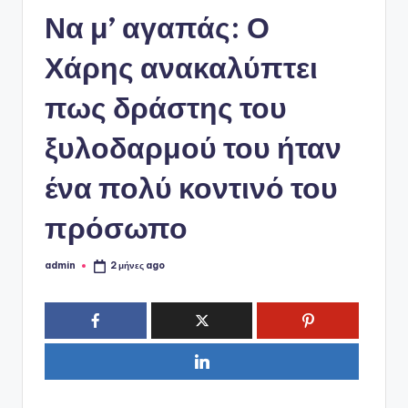
ό
Να μ’ αγαπάς: Ο
P
o
Χάρης ανακαλύπτει
r
πως δράστης του
t
ξυλοδαρμού του ήταν
a
l
ένα πολύ κοντινό του
πρόσωπο
admin
2 μήνες ago
Συγγραφέας: