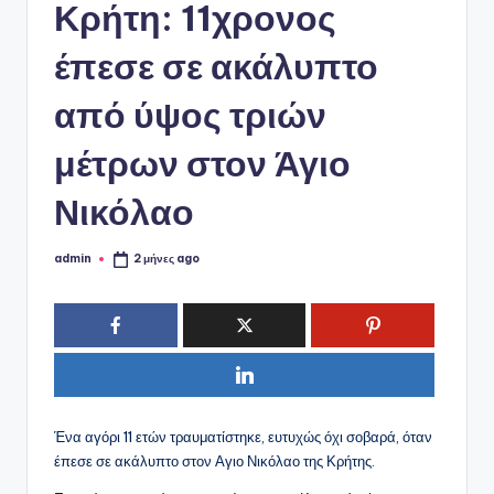
ό
Κρήτη: 11χρονος
P
έπεσε σε ακάλυπτο
o
από ύψος τριών
r
t
μέτρων στον Άγιο
a
Νικόλαο
l
admin
2 μήνες ago
Συγγραφέας:
Ένα αγόρι 11 ετών τραυματίστηκε, ευτυχώς όχι σοβαρά, όταν
έπεσε σε ακάλυπτο στον Αγιο Νικόλαο της Κρήτης.