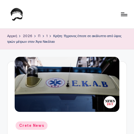
Μετάβαση
σε
Τ
Krhtikos.com
περιεχόμενο
ο
Αρχική
2026
Π
1
Κρήτη: 11χρονος έπεσε σε ακάλυπτο από ύψος
τριών μέτρων στον Άγιο Νικόλαο
Κ
α
θ
η
μ
ε
ρ
ι
ν
Αναρτήθηκε
Crete News
σε