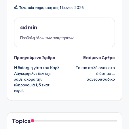
Τελευταία ενημέρωση στις 1 Ιουνίου 2026
admin
Προβολή όλων των αναρτήσεων
Πλοήγηση
Προηγούμενο Άρθρο
Επόμενο Άρθρο
Η διάσημη γάτα του Καρλ
Το πιο απλό σνακ στο
δημοσιεύσεων
Λάγκερφελντ δεν έχει
διάσημο …
λάβει ακόμα την
σαντουϊτσάδικο
κληρονομιά 1,5 εκατ.
ευρώ
Topics