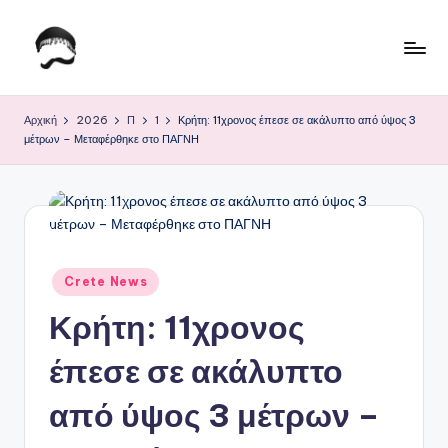
Μετάβαση
σε
Τ
Krhtikos.com
περιεχόμενο
ο
Αρχική
2026
Π
1
Κρήτη: 11χρονος έπεσε σε ακάλυπτο από ύψος 3
μέτρων – Μεταφέρθηκε στο ΠΑΓΝΗ
Κ
α
θ
η
μ
Αναρτήθηκε
Crete News
σε
ε
Κρήτη: 11χρονος
ρ
έπεσε σε ακάλυπτο
ι
από ύψος 3 μέτρων –
ν