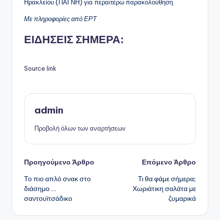
Ηρακλείου (ΠΑΓΝΗ) για περαιτέρω παρακολούθηση.
Με πληροφορίες από ΕΡΤ
ΕΙΔΗΣΕΙΣ ΣΗΜΕΡΑ:
Source link
admin
Προβολή όλων των αναρτήσεων
Πλοήγηση
Προηγούμενο Άρθρο
Επόμενο Άρθρο
Το πιο απλό σνακ στο
Τι θα φάμε σήμερα;
δημοσιεύσεων
διάσημο …
Χωριάτικη σαλάτα με
σαντουϊτσάδικο
ζυμαρικά