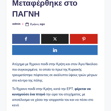
ό
Μεταφέρθηκε στο
P
ΠΑΓΝΗ
o
r
admin
2 μήνες ago
Συγγραφέας:
t
a
l
Ατύχημα με 11χρονο παιδί στην Κρήτη και στον Άγιο Νικόλαο
πιο συγκεκριμένα, το οποίο το πρωί της Κυριακής
τραυματίστηκε πέφτοντας σε ακάλυπτο ύψους τριών μέτρων
στο κέντρο της πόλης.
Το 11χρονο παιδί στην Κρήτη, κατά την ΕΡΤ,
φέρεται να
κυνηγούσε ένα πτηνό
την ώρα του ατυχήματος, με
αποτέλεσμα να χάσει την ισορροπία του και να πέσει στο
κενό.