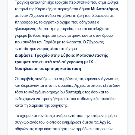
Τραγική κατάληξη είχε τροχαίο περιστατικό που σημειώθηκε
το πρωί της Κυριακής σε περιοχή του Δήμου
Μυλοποτάμου
,
με έναν 72χρονο άνδρα να χάνει τη ζωή του. Σύμφωνα με
πληροφορίες, το αγροτικό όχημα που οδηγούσε ο
ηλικιωμένος εξετράπη της πορείας του και κατέληξε σε
γκρεμό βάθους περίπου τριών μέτρων, κοντά στον δρόμο
που συνδέει τον Γαράζο με το Φαράτσι. Ο 72χρονος
εντοπίστηκε νεκρός μέσα στο όχημα.
Διαβάστε: Τροχαίο στην Εύβοια: Μοτοσικλετιστής
τραυματίστηκε μετά από σύγκρουση με ΙΧ –
Νοσηλεύεται σε κρίσιμη κατάσταση
Οι ακριβείς συνθήκες του συμβάντος παραμένουν άγνωστες
και διερευνώνται από τις αρμόδιες Αρχές, οι οποίες εξετάζουν
τόσο το ενδεχόμενο τροχαίου δυστυχήματος όσο και το
ενδεχόμενο να προηγήθηκε κάποιο παθολογικό επεισόδιο
κατά τη διάρκεια της οδήγησης.
Το όχημα και τον άτυχο άνδρα εντόπισε την επόμενη ημέρα
συγχωριανός του, ο οποίος ενημέρωσε άμεσα τις Αρχές,
οδηγώντας στην κινητοποίηση των αρμόδιων υπηρεσιών.