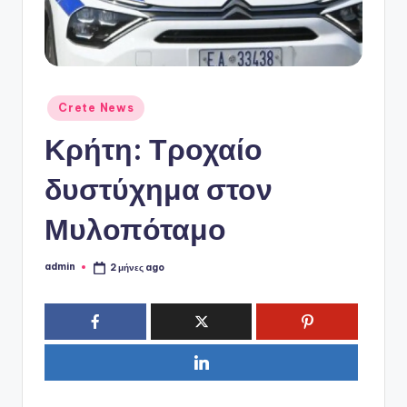
ό
P
o
r
Αναρτήθηκε
Crete News
t
σε
Κρήτη: Τροχαίο
a
l
δυστύχημα στον
Μυλοπόταμο
admin
2 μήνες ago
Συγγραφέας: