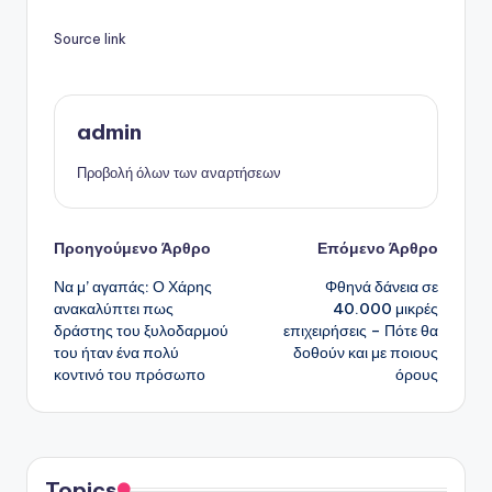
Source link
admin
Προβολή όλων των αναρτήσεων
Πλοήγηση
Προηγούμενο Άρθρο
Επόμενο Άρθρο
Να μ’ αγαπάς: Ο Χάρης
Φθηνά δάνεια σε
δημοσιεύσεων
ανακαλύπτει πως
40.000 μικρές
δράστης του ξυλοδαρμού
επιχειρήσεις – Πότε θα
του ήταν ένα πολύ
δοθούν και με ποιους
κοντινό του πρόσωπο
όρους
Topics