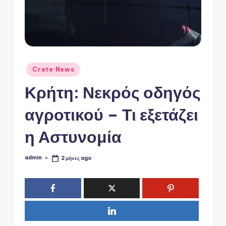
ό
P
o
r
t
Αναρτήθηκε
Crete News
σε
a
Κρήτη: Νεκρός οδηγός
l
αγροτικού – Τι εξετάζει
η Αστυνομία
admin
2 μήνες ago
Συγγραφέας: