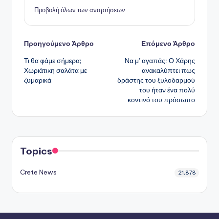
Προβολή όλων των αναρτήσεων
Πλοήγηση
Προηγούμενο Άρθρο
Επόμενο Άρθρο
Τι θα φάμε σήμερα;
Να μ’ αγαπάς: Ο Χάρης
δημοσιεύσεων
Χωριάτικη σαλάτα με
ανακαλύπτει πως
ζυμαρικά
δράστης του ξυλοδαρμού
του ήταν ένα πολύ
κοντινό του πρόσωπο
Topics
Crete News
21,878