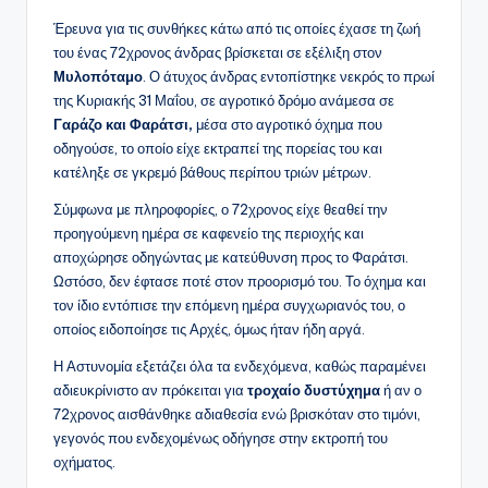
Έρευνα για τις συνθήκες κάτω από τις οποίες έχασε τη ζωή
του ένας 72χρονος άνδρας βρίσκεται σε εξέλιξη στον
Μυλοπόταμο
. Ο άτυχος άνδρας εντοπίστηκε νεκρός το πρωί
της Κυριακής 31 Μαΐου, σε αγροτικό δρόμο ανάμεσα σε
Γαράζο και Φαράτσι,
μέσα στο αγροτικό όχημα που
οδηγούσε, το οποίο είχε εκτραπεί της πορείας του και
κατέληξε σε γκρεμό βάθους περίπου τριών μέτρων.
Σύμφωνα με πληροφορίες, ο 72χρονος είχε θεαθεί την
προηγούμενη ημέρα σε καφενείο της περιοχής και
αποχώρησε οδηγώντας με κατεύθυνση προς το Φαράτσι.
Ωστόσο, δεν έφτασε ποτέ στον προορισμό του. Το όχημα και
τον ίδιο εντόπισε την επόμενη ημέρα συγχωριανός του, ο
οποίος ειδοποίησε τις Αρχές, όμως ήταν ήδη αργά.
Η Αστυνομία εξετάζει όλα τα ενδεχόμενα, καθώς παραμένει
αδιευκρίνιστο αν πρόκειται για
τροχαίο δυστύχημα
ή αν ο
72χρονος αισθάνθηκε αδιαθεσία ενώ βρισκόταν στο τιμόνι,
γεγονός που ενδεχομένως οδήγησε στην εκτροπή του
οχήματος.