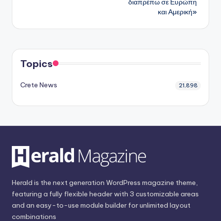
διαπρέπω σε Ευρώπη
και Αμερική»
Topics
Crete News
21,898
Herald is the next generation WordPress magazine theme,
featuring a fully flexible header with 3 customizable areas
and an easy-to-use module builder for unlimited layout
combinations