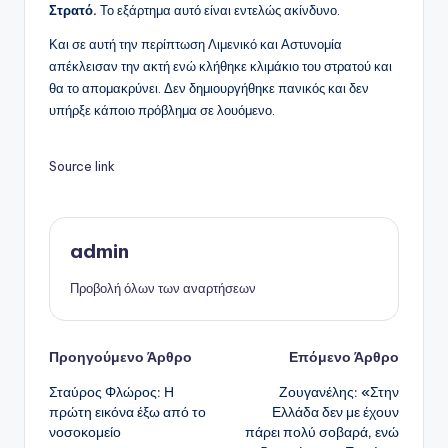
Στρατό.
Το εξάρτημα αυτό είναι εντελώς ακίνδυνο.
Και σε αυτή την περίπτωση Λιμενικό και Αστυνομία
απέκλεισαν την ακτή ενώ κλήθηκε κλιμάκιο του στρατού και
θα το απομακρύνει. Δεν δημιουργήθηκε πανικός και δεν
υπήρξε κάποιο πρόβλημα σε λουόμενο.
Source link
admin
Προβολή όλων των αναρτήσεων
Πλοήγηση
Προηγούμενο Άρθρο
Επόμενο Άρθρο
Σταύρος Φλώρος: Η
Ζουγανέλης: «Στην
δημοσιεύσεων
πρώτη εικόνα έξω από το
Ελλάδα δεν με έχουν
νοσοκομείο
πάρει πολύ σοβαρά, ενώ