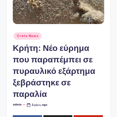
ό
P
o
r
t
Αναρτήθηκε
Crete News
σε
a
Κρήτη: Νέο εύρημα
l
που παραπέμπει σε
πυραυλικό εξάρτημα
ξεβράστηκε σε
παραλία
admin
2 μήνες ago
Συγγραφέας: