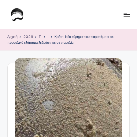
Μετάβαση
σε
Τ
Krhtikos.com
περιεχόμενο
ο
Αρχική
2026
Π
1
Κρήτη: Νέο εύρημα που παραπέμπει σε
πυραυλικό εξάρτημα ξεβράστηκε σε παραλία
Κ
α
θ
η
μ
ε
ρ
ι
ν