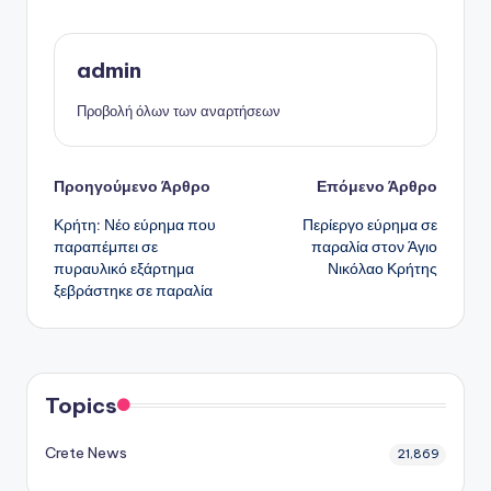
admin
Προβολή όλων των αναρτήσεων
Πλοήγηση
Προηγούμενο Άρθρο
Επόμενο Άρθρο
Κρήτη: Νέο εύρημα που
Περίεργο εύρημα σε
δημοσιεύσεων
παραπέμπει σε
παραλία στον Άγιο
πυραυλικό εξάρτημα
Νικόλαο Κρήτης
ξεβράστηκε σε παραλία
Topics
Crete News
21,869