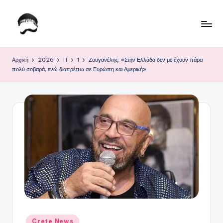
Μετάβαση
σε
Τ
Krhtikos.com
περιεχόμενο
ο
Αρχική
2026
Π
1
Ζουγανέλης: «Στην Ελλάδα δεν με έχουν πάρει
πολύ σοβαρά, ενώ διαπρέπω σε Ευρώπη και Αμερική»
Κ
α
θ
η
μ
ε
ρ
ι
ν
Αναρτήθηκε
Crete News