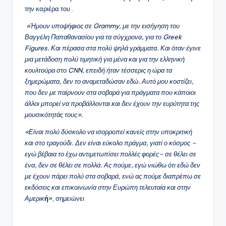
την καριέρα του .
«Ήμουν υποψήφιος σε Grammy, με την εισήγηση του
Βαγγέλη Παπαθανασίου για τα σύγχρονα, για το Greek
Figures. Και πέρασα στα πολύ ψηλά γράμματα. Και όταν έγινε
μια μετάδοση πολύ τιμητική για μένα και για την ελληνική
κουλτούρα στο CNN, επειδή ήταν τέσσερις η ώρα τα
ξημερώματα, δεν το αναμεταδώσαν εδώ. Αυτό μου κοστίζει,
που δεν με παίρνουν στα σοβαρά για πράγματα που κάποιοι
άλλοι μπορεί να προβάλλονται και δεν έχουν την ευρύτητα της
μουσικότητάς τους».
«Είναι πολύ δύσκολο να ισορροπεί κανείς στην υποκριτική
και στο τραγούδι. Δεν είναι εύκολο πράγμα, γιατί ο κόσμος –
εγώ βέβαια το έχω αντιμετωπίσει πολλές φορές– σε θέλει σε
ένα, δεν σε θέλει σε πολλά. Ας πούμε, εγώ νιώθω ότι εδώ δεν
με έχουν πάρει πολύ στα σοβαρά, ενώ ας πούμε διαπρέπω σε
εκδόσεις και επικοινωνία στην Ευρώπη τελευταία και στην
Αμερικ
ή
», σημειώνει