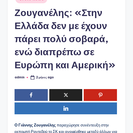
ό
σε
P
Ζουγανέλης: «Στην
o
Ελλάδα δεν με έχουν
r
πάρει πολύ σοβαρά,
t
a
ενώ διαπρέπω σε
l
Ευρώπη και Αμερική»
admin
2 μήνες ago
Συγγραφέας:
Ο Γιάννης Ζουγανέλης
παραχώρησε συνέντευξη στην
εκπομπή Ραντεβού το ΣΚ και αναφέρθηκε μεταξύ άλλων για