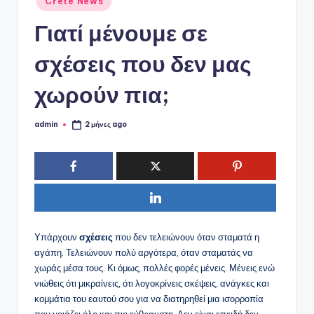
ό
Crete News
σε
P
Γιατί μένουμε σε
o
σχέσεις που δεν μας
r
χωρούν πια;
t
a
admin
2 μήνες ago
Συγγραφέας:
l
Υπάρχουν
σχέσεις
που δεν τελειώνουν όταν σταματά η
αγάπη. Τελειώνουν πολύ αργότερα, όταν σταματάς να
χωράς μέσα τους. Κι όμως, πολλές φορές μένεις. Μένεις ενώ
νιώθεις ότι μικραίνεις, ότι λογοκρίνεις σκέψεις, ανάγκες και
κομμάτια του εαυτού σου για να διατηρηθεί μια ισορροπία