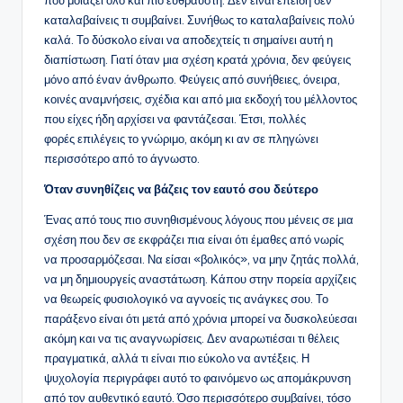
που μοιάζει όλο και πιο εύθραυστη. Δεν είναι επειδή δεν
καταλαβαίνεις τι συμβαίνει. Συνήθως το καταλαβαίνεις πολύ
καλά. Το δύσκολο είναι να αποδεχτείς τι σημαίνει αυτή η
διαπίστωση. Γιατί όταν μια σχέση κρατά χρόνια, δεν φεύγεις
μόνο από έναν άνθρωπο. Φεύγεις από συνήθειες, όνειρα,
κοινές αναμνήσεις, σχέδια και από μια εκδοχή του μέλλοντος
που είχες ήδη αρχίσει να φαντάζεσαι. Έτσι, πολλές
φορές επιλέγεις το γνώριμο, ακόμη κι αν σε πληγώνει
περισσότερο από το άγνωστο.
Όταν συνηθίζεις να βάζεις τον εαυτό σου δεύτερο
Ένας από τους πιο συνηθισμένους λόγους που μένεις σε μια
σχέση που δεν σε εκφράζει πια είναι ότι έμαθες από νωρίς
να προσαρμόζεσαι. Να είσαι «βολικός», να μην ζητάς πολλά,
να μη δημιουργείς αναστάτωση. Κάπου στην πορεία αρχίζεις
να θεωρείς φυσιολογικό να αγνοείς τις ανάγκες σου. Το
παράξενο είναι ότι μετά από χρόνια μπορεί να δυσκολεύεσαι
ακόμη και να τις αναγνωρίσεις. Δεν αναρωτιέσαι τι θέλεις
πραγματικά, αλλά τι είναι πιο εύκολο να αντέξεις. Η
ψυχολογία περιγράφει αυτό το φαινόμενο ως απομάκρυνση
από τον αυθεντικό εαυτό. Όσο περισσότερο συμβαίνει, τόσο