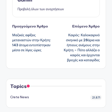
Προβολή όλων των αναρτήσεων
Πλοήγηση
Προηγούμενο Άρθρο
Επόμενο Άρθρο
Μαζικές αφίξεις
Καιρός: Καλοκαιρινό
δημοσιεύσεων
μεταναστών στην Κρήτη:
σκηνικό με 28άρια και
143 άτομα εντοπίστηκαν
ήπιους ανέμους στην
μέσα σε λίγες ώρες
Κρήτη – Πότε αλλάζει ο
καιρός και έρχονται
βροχές και καταιγίδες
Topics
Crete News
21,871