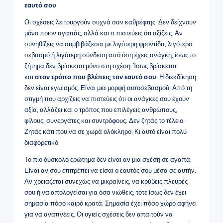
εαυτό σου
Οι σχέσεις λειτουργούν συχνά σαν καθρέφτης. Δεν δείχνουν
μόνο ποιον αγαπάς, αλλά και τι πιστεύεις ότι αξίζεις. Αν
συνηθίζεις να συμβιβάζεσαι με λιγότερη φροντίδα, λιγότερο
σεβασμό ή λιγότερη σύνδεση από όση έχεις ανάγκη, ίσως το
ζήτημα δεν βρίσκεται μόνο στη σχέση. Ίσως βρίσκεται
και
στον τρόπο που βλέπεις τον εαυτό σου
. Η διεκδίκηση
δεν είναι εγωισμός. Είναι μια μορφή αυτοσεβασμού. Από τη
στιγμή που αρχίζεις να πιστεύεις ότι οι ανάγκες σου έχουν
αξία, αλλάζει και ο τρόπος που επιλέγεις ανθρώπους,
φίλους, συνεργάτες και συντρόφους. Δεν ζητάς το τέλειο.
Ζητάς κάτι που να σε χωρά ολόκληρο. Κι αυτό είναι πολύ
διαφορετικό.
Το πιο δύσκολο ερώτημα δεν είναι αν μια σχέση σε αγαπά.
Είναι αν σου επιτρέπει να είσαι ο εαυτός σου μέσα σε αυτήν.
Αν χρειάζεται συνεχώς να μικραίνεις, να κρύβεις πλευρές
σου ή να απολογείσαι για όσα νιώθεις, τότε ίσως δεν έχει
σημασία πόσο καιρό κρατά. Σημασία έχει πόσο χώρο αφήνει
για να αναπνέεις. Οι υγιείς σχέσεις δεν απαιτούν να