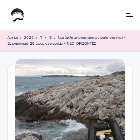
Μετάβαση
σε
Τ
Krhtikos.com
περιεχόμενο
ο
Αρχική
2025
Π
13
Νέα άφιξη μεταναστευτικών ροών στο νησί –
Εντοπίστηκαν 28 άτομα σε παραλία – ΝΕΟΙ ΟΡΙΖΟΝΤΕΣ
Κ
α
θ
η
μ
ε
ρ
ι
ν