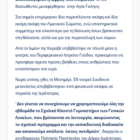
διασωθέντες μεταφέρθηκαν στην Αγία Γαλήνη.
Στο σημείο επιχείρησαν δύο παραπλέοντα σκάφη και δύο
ακόμη σκάφη του Λιμενικού Σώματος, ενώ υποστηρικτικά
συμμετείχε και ελικόπτερο για τη διάσωση όσων βρίσκονταν
στη θάλασσα, αλλά και για την περισυλλογή των σορών.
Από το λιμάνι της Καραβέ επιβιβάστηκε σε πλωτό μέσο η
γιατρός του Περιφερειακού Ιατρείου Γαύδου, προκειμένου να
προσφέρει άμεσα πρώτες βοήθειες στους ανθρώπους που
εντοπίστηκαν στο νερό.
Νωρίς επίσης χθες το Μεσημέρι, 35 νεαροί Σουδανοί
μετανάστες αποβιβάστηκαν από φουσκωτό σκάφος σε
παραλία της Ιεράπετρας.
“
Δεν γίνεται να συνεχίσουμε να χρησιμοποιούμε όλη την
εβδομάδα το Σχολικό Κλειστό Γυμναστήριο των Γενικών
Λυκείων, που βρίσκονται σε λειτουργία, ακυρώνοντας
το σχολικό πρόγραμμα
και την εκπαιδευτική διαδικασία
και κατανοούμε απόλυτα όσους αντιδρούν
“, διαμηνύει ο
αντιδήμαρχος Πολιτικής Προστασίας του Δήμου Ιεράπετρας,