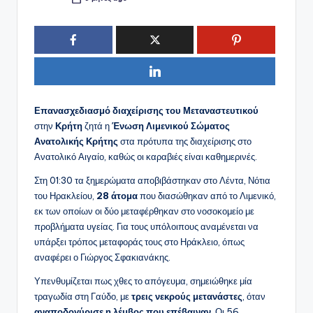
Συγγραφέας:
Επανασχεδιασμό διαχείρισης του Μεταναστευτικού
στην
Κρήτη
ζητά η
Ένωση Λιμενικού Σώματος
Ανατολικής Κρήτης
στα πρότυπα της διαχείρισης στο
Ανατολικό Αιγαίο, καθώς οι καραβιές είναι καθημερινές.
Στη 01:30 τα ξημερώματα αποβιβάστηκαν στο Λέντα, Νότια
του Ηρακλείου,
28 άτομα
που διασώθηκαν από το Λιμενικό,
εκ των οποίων οι δύο μεταφέρθηκαν στο νοσοκομείο με
προβλήματα υγείας. Για τους υπόλοιπους αναμένεται να
υπάρξει τρόπος μεταφοράς τους στο Ηράκλειο, όπως
αναφέρει ο Γιώργος Σφακιανάκης.
Υπενθυμίζεται πως χθες το απόγευμα, σημειώθηκε μία
τραγωδία στη Γαύδο, με
τρεις νεκρούς μετανάστες
, όταν
αναποδογύρισε η λέμβος που επέβαιναν
. Οι 56