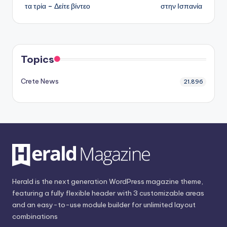
τα τρία – Δείτε βίντεο
στην Ισπανία
Topics
Crete News
21,896
Herald is the next generation WordPress magazine theme,
featuring a fully flexible header with 3 customizable areas
and an easy-to-use module builder for unlimited layout
combinations