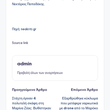
Νεκτάριος Παπαδάκης.
Πηγή: neakriti.gr
Source link
admin
Προβολή όλων των αναρτήσεων
Πλοήγηση
Προηγούμενο Άρθρο
Επόμενο Άρθρο
Στάχτη έγιναν 4
Εξαρθρώθηκε κύκλωμα
δημοσιεύσεων
πολυτελή σκάφη στη
που μετέφερε ναρκωτικά
Μαρίνα Ζέας: Βυθίστηκαν
με drone από το Μαρόκο