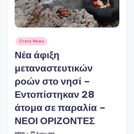
ό
P
o
r
t
Αναρτήθηκε
Crete News
σε
a
Νέα άφιξη
l
μεταναστευτικών
ροών στο νησί –
Εντοπίστηκαν 28
άτομα σε παραλία –
ΝΕΟΙ ΟΡΙΖΟΝΤΕΣ
admin
9 μήνες ago