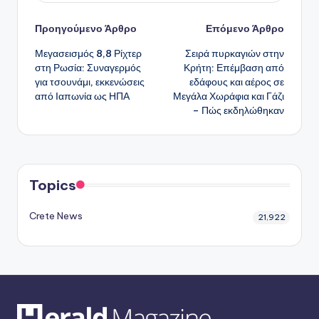
Πλοήγηση
Προηγούμενο Άρθρο
Επόμενο Άρθρο
Μεγασεισμός 8,8 Ρίχτερ
Σειρά πυρκαγιών στην
δημοσιεύσεων
στη Ρωσία: Συναγερμός
Κρήτη: Επέμβαση από
για τσουνάμι, εκκενώσεις
εδάφους και αέρος σε
από Ιαπωνία ως ΗΠΑ
Μεγάλα Χωράφια και Γάζι
– Πώς εκδηλώθηκαν
Topics
Crete News
21,922