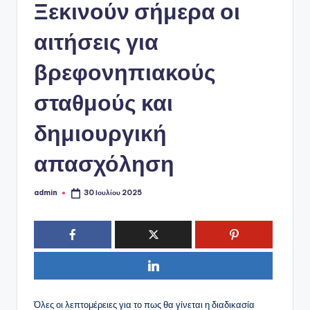
ό
Ξεκινούν σήμερα οι
P
αιτήσεις για
o
βρεφονηπιακούς
r
t
σταθμούς και
a
δημιουργική
l
απασχόληση
admin
30 Ιουλίου 2025
Συγγραφέας:
Όλες οι λεπτομέρειες για το πως θα γίνεται η διαδικασία