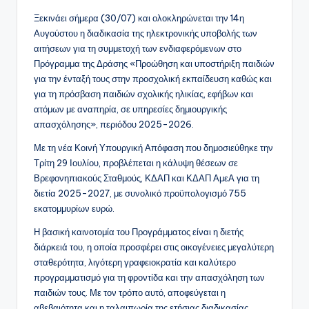
Ξεκινάει σήμερα (30/07) και ολοκληρώνεται την 14η
Αυγούστου η διαδικασία της ηλεκτρονικής υποβολής των
αιτήσεων για τη συμμετοχή των ενδιαφερόμενων στο
Πρόγραμμα της Δράσης «Προώθηση και υποστήριξη παιδιών
για την ένταξή τους στην προσχολική εκπαίδευση καθώς και
για τη πρόσβαση παιδιών σχολικής ηλικίας, εφήβων και
ατόμων με αναπηρία, σε υπηρεσίες δημιουργικής
απασχόλησης», περιόδου 2025-2026.
Με τη νέα Κοινή Υπουργική Απόφαση που δημοσιεύθηκε την
Τρίτη 29 Ιουλίου, προβλέπεται η κάλυψη θέσεων σε
Βρεφονηπιακούς Σταθμούς, ΚΔΑΠ και ΚΔΑΠ ΑμεΑ για τη
διετία 2025-2027, με συνολικό προϋπολογισμό 755
εκατομμυρίων ευρώ.
Η βασική καινοτομία του Προγράμματος είναι η διετής
διάρκειά του, η οποία προσφέρει στις οικογένειες μεγαλύτερη
σταθερότητα, λιγότερη γραφειοκρατία και καλύτερο
προγραμματισμό για τη φροντίδα και την απασχόληση των
παιδιών τους. Με τον τρόπο αυτό, αποφεύγεται η
αβεβαιότητα και η ταλαιπωρία της ετήσιας διαδικασίας