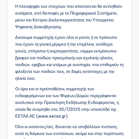
Η πλειοψηφία των στοιχείων που απαιτούνται θα αντληθούν
αυτόματα, από διεπαφές με τα Πληροφοριακά Συστήματα,
μέσω του Κέντρου Διαλειτουργικότητας του Υπουργείου
Ψηφιακής Διακυβέρνησης.
Δικαίωμα συμμετοχής έχουν όλοι οι γονείς ή τα πρόσωπα
που έχουν τη γονική μέριμνα ή την επιμέλεια, ανάδοχοι
γονείς, επίτροποι ή συμπαραστάτες, νόμιμοι εκπρόσωποι
βρεφών και παιδιών προσχολικής και σχολικής ηλικίας,
παιδιών, εφήβων και ατόμων με αναπηρία, που επιθυμούν τη
φιλοξενία των παιδιών τους, σε δομές αντίστοιχες με την
ηλικία τους.
Oι όροι και οι προϋποθέσεις συμμετοχής των
ενδιαφερόμενων και των Φορέων/Δομών περιγράφονται
αναλυτικά στην Πρόσκληση Εκδήλωσης Ενδιαφέροντος, η
οποία θα αναρτηθεί στις 30/7/2025 στην ιστοσελίδα της
ΕΕΤΑΑ ΑΕ (www.eetaa.gr).
Όλοι οι αιτούντες/σες, δύνανται να υποβάλλουν ένσταση,
κατά τη διάρκεια των ενστάσεων, ακόμα και στην περίπτωση