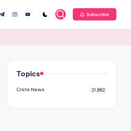
com
r.com
.me
instagram.com
youtube.com
Subscribe
Topics
Crete News
21,882