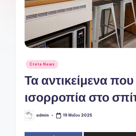
ι
ν
ό
P
o
Αναρτήθηκε
Crete News
r
σε
Τα αντικείμενα που
t
ισορροπία στο σπίτ
a
l
19 Μαΐου 2025
admin
Συγγραφέας: