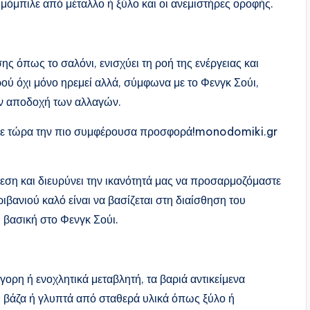
α μόμπιλε από μέταλλο ή ξύλο και οι ανεμιστήρες οροφής.
ς όπως το σαλόνι, ενισχύει τη ροή της ενέργειας και
ρού όχι μόνο ηρεμεί αλλά, σύμφωνα με το Φενγκ Σούι,
ην αποδοχή των αλλαγών.
Πάρε τώρα την πιο συμφέρουσα προσφορά!monodomiki.gr
άθεση και διευρύνει την ικανότητά μας να προσαρμοζόμαστε
ιβανιού καλό είναι να βασίζεται στη διαίσθηση του
 βασική στο Φενγκ Σούι.
ήγορη ή ενοχλητικά μεταβλητή, τα βαριά αντικείμενα
 βάζα ή γλυπτά από σταθερά υλικά όπως ξύλο ή