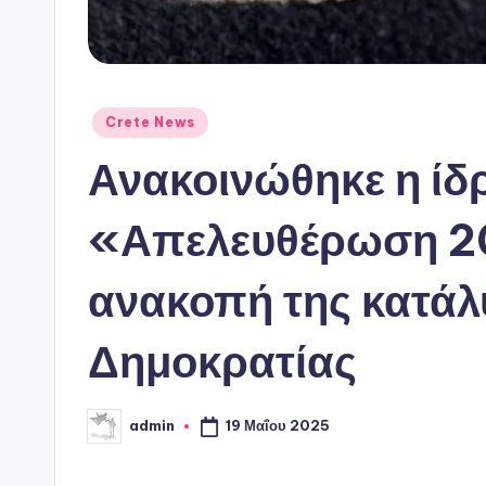
Αναρτήθηκε
Crete News
σε
Ανακοινώθηκε η ίδ
«Απελευθέρωση 20
ανακοπή της κατάλ
Δημοκρατίας
19 Μαΐου 2025
admin
Συγγραφέας: