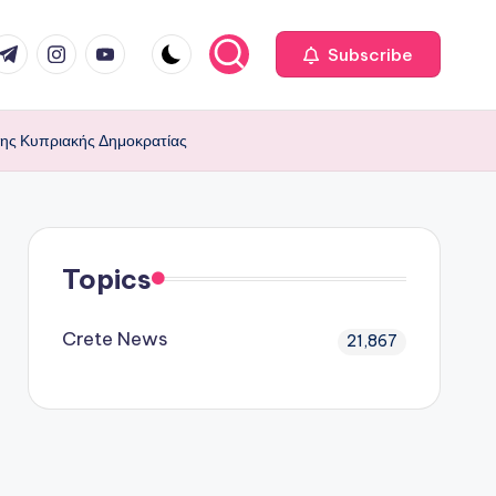
com
r.com
.me
instagram.com
youtube.com
Subscribe
της Κυπριακής Δημοκρατίας
Topics
Crete News
21,867