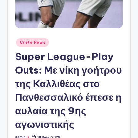
ό
P
o
r
t
Αναρτήθηκε
Crete News
σε
a
Super League-Play
l
Outs: Mε νίκη γοήτρου
της Καλλιθέας στο
Πανθεσσαλικό έπεσε η
αυλαία της 9ης
αγωνιστικής
admin
18 Μαΐου 2025