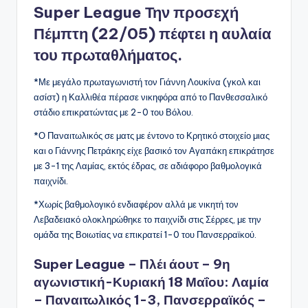
Super League Την προσεχή
Πέμπτη (22/05) πέφτει η αυλαία
του πρωταθλήματος.
*Με μεγάλο πρωταγωνιστή τον Γιάννη Λουκίνα (γκολ και
ασίστ) η Καλλιθέα πέρασε νικηφόρα από το Πανθεσσαλικό
στάδιο επικρατώντας με 2-0 του Βόλου.
*Ο Παναιτωλικός σε ματς με έντονο το Κρητικό στοιχείο μιας
και ο Γιάννης Πετράκης είχε βασικό τον Αγαπάκη επικράτησε
με 3-1 της Λαμίας, εκτός έδρας, σε αδιάφορο βαθμολογικά
παιχνίδι.
*Χωρίς βαθμολογικό ενδιαφέρον αλλά με νικητή τον
Λεβαδειακό ολοκληρώθηκε το παιχνίδι στις Σέρρες, με την
ομάδα της Βοιωτίας να επικρατεί 1-0 του Πανσερραϊκού.
Super League – Πλέι άουτ – 9η
αγωνιστική-Κυριακή 18 Μαΐου:
Λαμία
– Παναιτωλικός 1-3, Πανσερραϊκός –