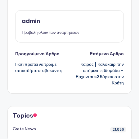
admin
Προβολή όλων των αναρτήσεων
Πλοήγηση
Προηγούμενο Άρθρο
Επόμενο Άρθρο
Γιατί πρέπει να τρώμε
Καιρός | Καλοκαίρι την
δημοσιεύσεων
οπωσδήποτε αβοκάντο;
επόμενη εβδομάδα –
Ερχονται «35άρια» στην
Κρήτη
Topics
Crete News
21,889