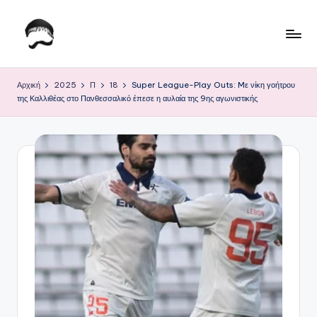
Μετάβαση
σε
Τ
Krhtikos.com
περιεχόμενο
ο
Αρχική
2025
Π
18
Super League-Play Outs: Mε νίκη γοήτρου
της Καλλιθέας στο Πανθεσσαλικό έπεσε η αυλαία της 9ης αγωνιστικής
Κ
α
θ
η
μ
ε
ρ
ι
ν