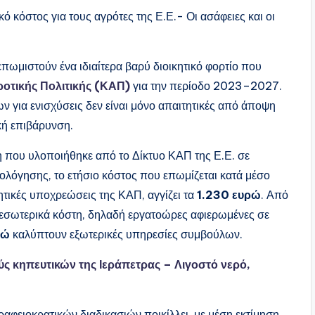
 κόστος για τους αγρότες της Ε.Ε.- Οι ασάφειες και οι
ωμιστούν ένα ιδιαίτερα βαρύ διοικητικό φορτίο που
ροτικής Πολιτικής (ΚΑΠ)
για την περίοδο 2023–2027.
 για ενισχύσεις δεν είναι μόνο απαιτητικές από άποψη
κή επιβάρυνση.
η που υλοποιήθηκε από το Δίκτυο ΚΑΠ της Ε.Ε. σε
ολόγησης, το ετήσιο κόστος που επωμίζεται κατά μέσο
κητικές υποχρεώσεις της ΚΑΠ, αγγίζει τα
1.230 ευρώ
. Από
 εσωτερικά κόστη, δηλαδή εργατοώρες αφιερωμένες σε
ρώ
καλύπτουν εξωτερικές υπηρεσίες συμβούλων.
ς κηπευτικών της Ιεράπετρας – Λιγοστό νερό,
ραφειοκρατικών διαδικασιών ποικίλλει, με μέση εκτίμηση