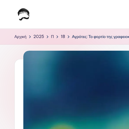
Μετάβαση
σε
Τ
Krhtikos.com
περιεχόμενο
ο
Αρχική
2025
Π
18
Αγρότες: Το φορτίο της γραφει
Κ
α
θ
η
μ
ε
ρ