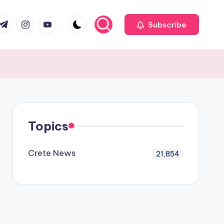
com
r.com
.me
instagram.com
youtube.com
Subscribe
Topics
Crete News
21,854