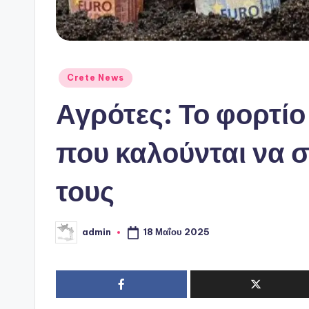
Αναρτήθηκε
Crete News
σε
Αγρότες: Το φορτίο
που καλούνται να 
τους
18 Μαΐου 2025
admin
Συγγραφέας: