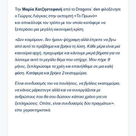
Την
Μαρία Χατζηστεφανή
από το Dragons’ den φιλοξένησε
ο Γιώργος Λιάγκας στην εκπομπή «Το Πρωινό»
και αποκάλυψε τον τρόπο με τον οποίο κατάφερε να
ξεπεράσει μια μεγάλη οικονομική κρίση.
«Δεν κοιμόμουν, δεν ήμουν ψύχραιμη αλλά έπρεπε να βγω
από αυτό το πρόβλημα και βρήκα τη λύση. Κάθε μέρα είναι μια
καινούρια αρχή, προχωράμε και κάνουμε μικρά βήματα για να
λύσουμε αυτό το μεγάλο θέμα που υπήρχε. Μου πήρε 9
μήνες, ξεπληρώσαμε τα χρέη και επανήλθαμε σε μια καλή
φάση. Κατάφερα και βρήκα 2 εκατομμύρια.
Είναι συνδυασμός του να πουλήσεις, να βγάλεις εκατομμύρια,
να κάνεις μάρκετινγκ αλλά και να συνεργάζεσαι με
ανθρώπους που θα σου δώσουν κάποιο χρόνο για να
ξεπληρώσεις. Οπότε, είναι συνδυασμός δύο πραγμάτων
»,
είπε χαρακτηριστικά.