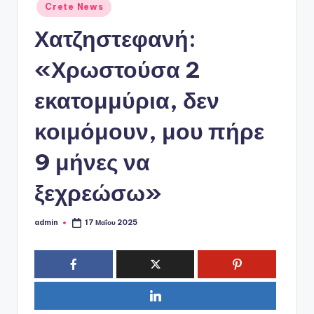
ό
Αναρτήθηκε
Crete News
σε
P
Χατζηστεφανή:
o
«Χρωστούσα 2
r
t
εκατομμύρια, δεν
a
κοιμόμουν, μου πήρε
l
9 μήνες να
ξεχρεώσω»
admin
17 Μαΐου 2025
Συγγραφέας: