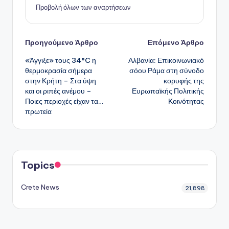
Προβολή όλων των αναρτήσεων
Πλοήγηση
Προηγούμενο Άρθρο
Επόμενο Άρθρο
«Άγγιξε» τους 34°C η
Αλβανία: Επικοινωνιακό
δημοσιεύσεων
θερμοκρασία σήμερα
σόου Ράμα στη σύνοδο
στην Κρήτη – Στα ύψη
κορυφής της
και οι ριπές ανέμου –
Ευρωπαϊκής Πολιτικής
Ποιες περιοχές είχαν τα…
Κοινότητας
πρωτεία
Topics
Crete News
21,898