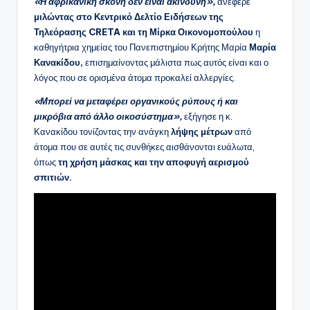
«Η αφρικανική σκόνη δεν είναι ακίνδυνη»,
ανέφερε
μιλώντας στο Κεντρικό Δελτίο Ειδήσεων της
Τηλεόρασης CRETA και τη Μίρκα Οικονομοπούλου
η
καθηγήτρια χημείας του Πανεπιστημίου Κρήτης Μαρία
Μαρία
Κανακίδου,
επισημαίνοντας μάλιστα πως αυτός είναι και ο
λόγος που σε ορισμένα άτομα προκαλεί αλλεργίες.
«Μπορεί να μεταφέρει οργανικούς ρύπους ή και
μικρόβια από άλλο οικοσύστημα»,
εξήγησε η κ.
Κανακίδου τονίζοντας την ανάγκη
λήψης μέτρων
από
άτομα που σε αυτές τις συνθήκες αισθάνονται ευάλωτα,
όπως
τη χρήση μάσκας και την αποφυγή αερισμού
σπιτιών.