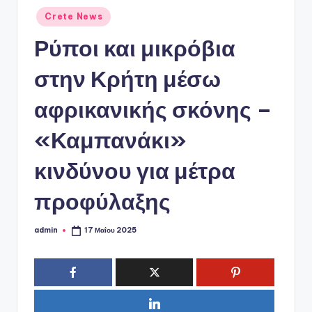
ό
Αναρτήθηκε
Crete News
P
σε
Ρύποι και μικρόβια
o
r
στην Κρήτη μέσω
t
αφρικανικής σκόνης –
a
«Καμπανάκι»
l
κινδύνου για μέτρα
προφύλαξης
admin
17 Μαΐου 2025
Συγγραφέας: