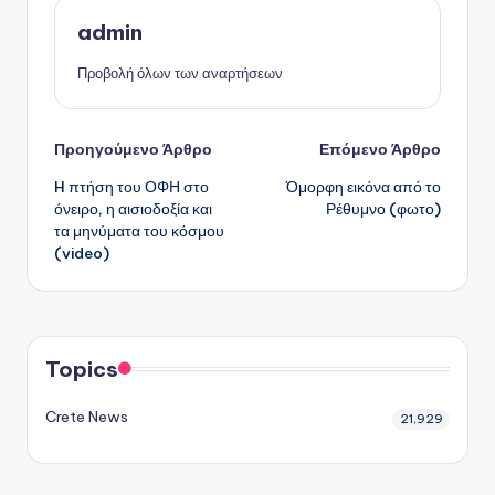
admin
Προβολή όλων των αναρτήσεων
Πλοήγηση
Προηγούμενο Άρθρο
Επόμενο Άρθρο
H πτήση του ΟΦΗ στο
Όμορφη εικόνα από το
δημοσιεύσεων
όνειρο, η αισιοδοξία και
Ρέθυμνο (φωτο)
τα μηνύματα του κόσμου
(video)
Topics
Crete News
21,929