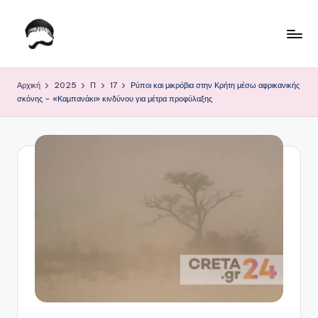
Μετάβαση
σε
Τ
Krhtikos.com
περιεχόμενο
ο
Αρχική
2025
Π
17
Ρύποι και μικρόβια στην Κρήτη μέσω αφρικανικής
σκόνης – «Καμπανάκι» κινδύνου για μέτρα προφύλαξης
Κ
α
θ
η
μ
ε
ρ
ι
ν