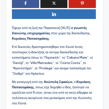
Έφυγε από τη ζωή την Παρασκευή (16/5)
ο γνωστός
Χανιώτης επιχειρηματίας
στον χώρο της διασκέδασης,
Κυριάκος Παπασηφάκης.
Επί δεκαετίες δραστηριοποιήθηκε στα Χανιά όντας
συνέταιρος ή ιδιοκτήτης σε κέντρα διασκέδασης και
καταστήματα όπως το “Πορτοκάλι”, το “Cabana Mare”, το
“Destijl”, το “Villa Mercedes”, το “Costa Costa”, το
“Φροντιστήριο”, το “Privilege” και ακόμα παλαιότερα τον
“Σταθμό” στο Ηράκλειο.
Με καταγωγή από την
Ανώπολη Σφακίων,
ο
Κυριάκος
Παπασηφάκης
, όπως είχε διηγηθεί ο ίδιος, ξεκίνησε να
εργάζεται από 11 ετών, όντας ένα από τα οκτώ αδέρφια σε
πολύτεκνη οικογένεια που μετακόμισε από την Ανώπολη
στα Χανιά.