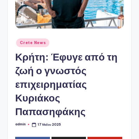
ό
P
o
r
t
Αναρτήθηκε
Crete News
σε
a
Κρήτη: Έφυγε από τη
l
ζωή ο γνωστός
επιχειρηματίας
Κυριάκος
Παπασηφάκης
admin
17 Μαΐου 2025
Συγγραφέας: