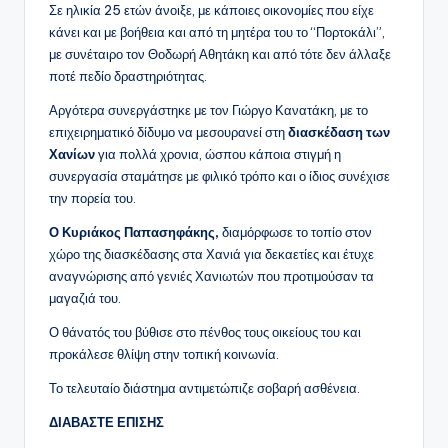
Σε ηλικία 25 ετών άνοιξε, με κάποιες οικονομίες που είχε
κάνει και με βοήθεια και από τη μητέρα του το “Πορτοκάλι”,
με συνέταιρο τον Θοδωρή Αθητάκη και από τότε δεν άλλαξε
ποτέ πεδίο δραστηριότητας.
Αργότερα συνεργάστηκε με τον Γιώργο Κανατάκη, με το
επιχειρηματικό δίδυμο να μεσουρανεί στη
διασκέδαση των
Χανίων
για πολλά χρονια, ώσπου κάποια στιγμή η
συνεργασία σταμάτησε με φιλικό τρόπο και ο ίδιος συνέχισε
την πορεία του.
Ο Κυριάκος Παπασηφάκης,
διαμόρφωσε το τοπίο στον
χώρο της διασκέδασης στα Χανιά για δεκαετίες και έτυχε
αναγνώρισης από γενιές Χανιωτών που προτιμούσαν τα
μαγαζιά του.
Ο θάνατός του βύθισε στο πένθος τους οικείους του και
προκάλεσε θλίψη στην τοπική κοινωνία.
Το τελευταίο διάστημα αντιμετώπιζε σοβαρή ασθένεια.
ΔΙΑΒΑΣΤΕ ΕΠΙΣΗΣ