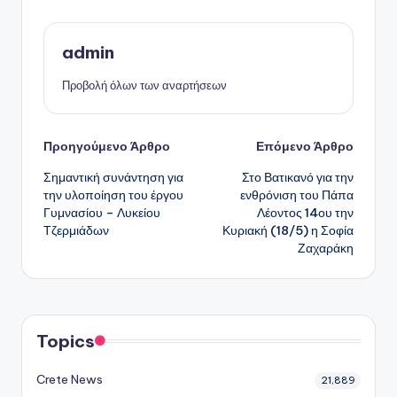
admin
Προβολή όλων των αναρτήσεων
Πλοήγηση
Προηγούμενο Άρθρο
Επόμενο Άρθρο
Σημαντική συνάντηση για
Στο Βατικανό για την
δημοσιεύσεων
την υλοποίηση του έργου
ενθρόνιση του Πάπα
Γυμνασίου – Λυκείου
Λέοντος 14ου την
Τζερμιάδων
Κυριακή (18/5) η Σοφία
Ζαχαράκη
Topics
Crete News
21,889