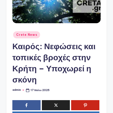
ό
P
o
r
t
Αναρτήθηκε
Crete News
σε
a
Καιρός: Νεφώσεις και
l
τοπικές βροχές στην
Κρήτη – Υποχωρεί η
σκόνη
admin
17 Μαΐου 2025
Συγγραφέας: