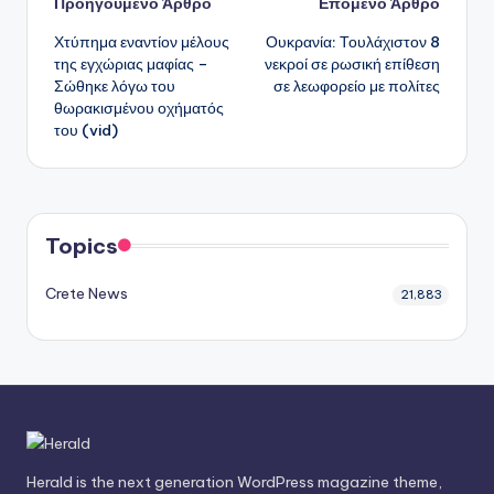
Πλοήγηση
Προηγούμενο Άρθρο
Επόμενο Άρθρο
Χτύπημα εναντίον μέλους
Ουκρανία: Τουλάχιστον 8
δημοσιεύσεων
της εγχώριας μαφίας –
νεκροί σε ρωσική επίθεση
Σώθηκε λόγω του
σε λεωφορείο με πολίτες
θωρακισμένου οχήματός
του (vid)
Topics
Crete News
21,883
Herald is the next generation WordPress magazine theme,