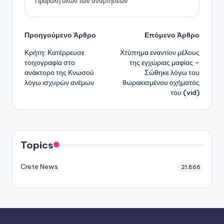
Προβολή όλων των αναρτήσεων
Πλοήγηση
Προηγούμενο Άρθρο
Επόμενο Άρθρο
Κρήτη: Κατέρρευσε
Χτύπημα εναντίον μέλους
δημοσιεύσεων
τοιχογραφία στο
της εγχώριας μαφίας –
ανάκτορο της Κνωσού
Σώθηκε λόγω του
λόγω ισχυρών ανέμων
θωρακισμένου οχήματός
του (vid)
Topics
Crete News
21,866