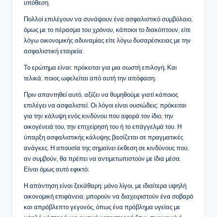
υπόθεση.
Πολλοί επιλέγουν να συνάψουν ένα ασφαλιστικό συμβόλαιο,
όμως με το πέρασμα του χρόνου, κάποιοι το διακόπτουν, είτε
λόγω οικονομικής αδυναμίας είτε λόγω δυσαρέσκειας με την
ασφαλιστική εταιρεία.
Το ερώτημα είναι: πρόκειται για μια σωστή επιλογή; Και
τελικά, ποιος ωφελείται από αυτή την απόφαση;
Πριν απαντηθεί αυτό, αξίζει να θυμηθούμε γιατί κάποιος
επιλέγει να ασφαλιστεί. Οι λόγοι είναι ουσιώδεις: πρόκειται
για την κάλυψη ενός κινδύνου που αφορά τον ίδιο, την
οικογένειά του, την επιχείρησή του ή το επάγγελμά του. Η
ύπαρξη ασφαλιστικής κάλυψης βασίζεται σε πραγματικές
ανάγκες. Η απουσία της σημαίνει έκθεση σε κινδύνους που,
αν συμβούν, θα πρέπει να αντιμετωπιστούν με ίδια μέσα.
Είναι όμως αυτό εφικτό;
Η απάντηση είναι ξεκάθαρη: μόνο λίγοι, με ιδιαίτερα υψηλή
οικονομική επιφάνεια, μπορούν να διαχειριστούν ένα σοβαρό
και απρόβλεπτο γεγονός, όπως ένα πρόβλημα υγείας με