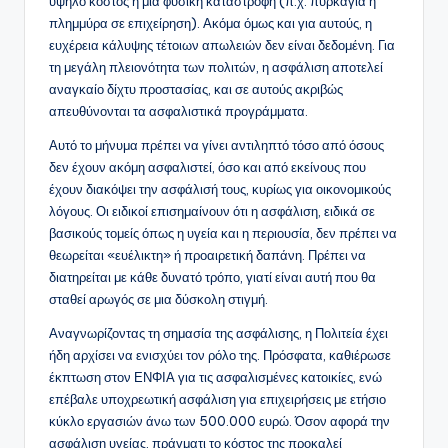
υψηλό κόστος ή μια φυσική καταστροφή (π.χ. πυρκαγιά ή
πλημμύρα σε επιχείρηση). Ακόμα όμως και για αυτούς, η
ευχέρεια κάλυψης τέτοιων απωλειών δεν είναι δεδομένη. Για
τη μεγάλη πλειονότητα των πολιτών, η ασφάλιση αποτελεί
αναγκαίο δίχτυ προστασίας, και σε αυτούς ακριβώς
απευθύνονται τα ασφαλιστικά προγράμματα.
Αυτό το μήνυμα πρέπει να γίνει αντιληπτό τόσο από όσους
δεν έχουν ακόμη ασφαλιστεί, όσο και από εκείνους που
έχουν διακόψει την ασφάλισή τους, κυρίως για οικονομικούς
λόγους. Οι ειδικοί επισημαίνουν ότι η ασφάλιση, ειδικά σε
βασικούς τομείς όπως η υγεία και η περιουσία, δεν πρέπει να
θεωρείται «ευέλικτη» ή προαιρετική δαπάνη. Πρέπει να
διατηρείται με κάθε δυνατό τρόπο, γιατί είναι αυτή που θα
σταθεί αρωγός σε μια δύσκολη στιγμή.
Αναγνωρίζοντας τη σημασία της ασφάλισης, η Πολιτεία έχει
ήδη αρχίσει να ενισχύει τον ρόλο της. Πρόσφατα, καθιέρωσε
έκπτωση στον ΕΝΦΙΑ για τις ασφαλισμένες κατοικίες, ενώ
επέβαλε υποχρεωτική ασφάλιση για επιχειρήσεις με ετήσιο
κύκλο εργασιών άνω των 500.000 ευρώ. Όσον αφορά την
ασφάλιση υγείας, πράγματι το κόστος της προκαλεί