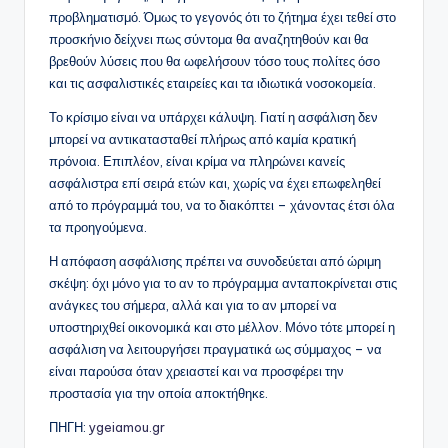
προβληματισμό. Όμως το γεγονός ότι το ζήτημα έχει τεθεί στο
προσκήνιο δείχνει πως σύντομα θα αναζητηθούν και θα
βρεθούν λύσεις που θα ωφελήσουν τόσο τους πολίτες όσο
και τις ασφαλιστικές εταιρείες και τα ιδιωτικά νοσοκομεία.
Το κρίσιμο είναι να υπάρχει κάλυψη. Γιατί η ασφάλιση δεν
μπορεί να αντικατασταθεί πλήρως από καμία κρατική
πρόνοια. Επιπλέον, είναι κρίμα να πληρώνει κανείς
ασφάλιστρα επί σειρά ετών και, χωρίς να έχει επωφεληθεί
από το πρόγραμμά του, να το διακόπτει – χάνοντας έτσι όλα
τα προηγούμενα.
Η απόφαση ασφάλισης πρέπει να συνοδεύεται από ώριμη
σκέψη: όχι μόνο για το αν το πρόγραμμα ανταποκρίνεται στις
ανάγκες του σήμερα, αλλά και για το αν μπορεί να
υποστηριχθεί οικονομικά και στο μέλλον. Μόνο τότε μπορεί η
ασφάλιση να λειτουργήσει πραγματικά ως σύμμαχος – να
είναι παρούσα όταν χρειαστεί και να προσφέρει την
προστασία για την οποία αποκτήθηκε.
ΠΗΓΗ:
ygeiamou.gr