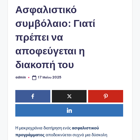
ό
Ασφαλιστικό
P
o
συμβόλαιο: Γιατί
r
πρέπει να
t
αποφεύγεται η
a
l
διακοπή του
admin
17 Μαΐου 2025
Συγγραφέας:
Η μακροχρόνια διατήρηση ενός
ασφαλιστικού
προγράμματος
αποδεικνύεται συχνά μια δύσκολη