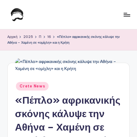
Μετάβαση
σε
Τ
Krhtikos.com
περιεχόμενο
ο
Αρχική
2025
Π
16
«Πέπλο» αφρικανικής σκόνης κάλυψε την
Αθήνα – Χαμένη σε «ομίχλη» και η Κρήτη
Κ
α
θ
η
μ
Αναρτήθηκε
Crete News
σε
ε
«Πέπλο» αφρικανικής
ρ
σκόνης κάλυψε την
ι
Αθήνα – Χαμένη σε
ν