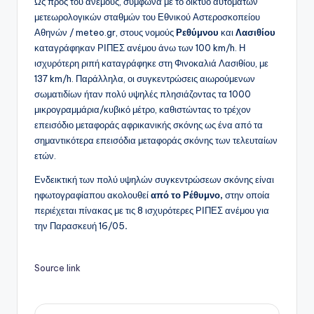
Ως προς του ανέμους, σύμφωνα με το δίκτυο αυτόματων
μετεωρολογικών σταθμών του Εθνικού Αστεροσκοπείου
Αθηνών / meteo.gr, στους νομούς
Ρεθύμνου
και
Λασιθίου
καταγράφηκαν ΡΙΠΕΣ ανέμου άνω των 100 km/h. Η
ισχυρότερη ριπή καταγράφηκε στη Φινοκαλιά Λασιθίου, με
137 km/h. Παράλληλα, οι συγκεντρώσεις αιωρούμενων
σωματιδίων ήταν πολύ υψηλές πλησιάζοντας τα 1000
μικρογραμμάρια/κυβικό μέτρο, καθιστώντας το τρέχον
επεισόδιο μεταφοράς αφρικανικής σκόνης ως ένα από τα
σημαντικότερα επεισόδια μεταφοράς σκόνης των τελευταίων
ετών.
Ενδεικτική των πολύ υψηλών συγκεντρώσεων σκόνης είναι
ηφωτογραφίαπου ακολουθεί
από το Ρέθυμνο,
στην οποία
περιέχεται πίνακας με τις 8 ισχυρότερες ΡΙΠΕΣ ανέμου για
την Παρασκευή 16/05
.
Source link