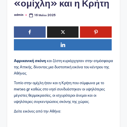
ό
«ομίχλη» και η Κρήτη
P
admin
16 Μαΐου 2025
Συγγραφέας:
o
r
t
a
l
Αφρικανική σκόνη
και ζέστη κυριάρχησαν στην ατμόσφαιρα
της Αττικής, δίνοντας μια δυστοπική εικόνα του κέντρου της
Αθήνας.
Τοπίο στην ομίχλη ήταν και η Κρήτη που σύμφωνα με το
meteo.gr καθώς στο νησί συνδυάστηκαν οι υψηλότερες
μέγιστες θερμοκρασίες, οι ισχυρότεροι άνεμοι και οι
υψηλότερες συγκεντρώσεις σκόνης της χώρας.
Δείτε εικόνες από την Αθήνα: