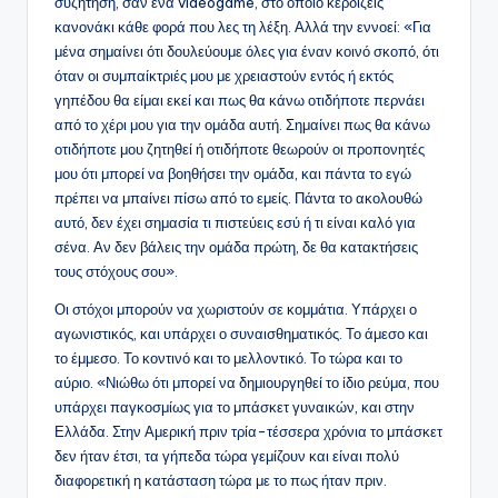
συζήτηση, σαν ένα videogame, στο οποίο κερδίζεις
κανονάκι κάθε φορά που λες τη λέξη. Αλλά την εννοεί: «Για
μένα σημαίνει ότι δουλεύουμε όλες για έναν κοινό σκοπό, ότι
όταν οι συμπαίκτριές μου με χρειαστούν εντός ή εκτός
γηπέδου θα είμαι εκεί και πως θα κάνω οτιδήποτε περνάει
από το χέρι μου για την ομάδα αυτή. Σημαίνει πως θα κάνω
οτιδήποτε μου ζητηθεί ή οτιδήποτε θεωρούν οι προπονητές
μου ότι μπορεί να βοηθήσει την ομάδα, και πάντα το εγώ
πρέπει να μπαίνει πίσω από το εμείς. Πάντα το ακολουθώ
αυτό, δεν έχει σημασία τι πιστεύεις εσύ ή τι είναι καλό για
σένα. Αν δεν βάλεις την ομάδα πρώτη, δε θα κατακτήσεις
τους στόχους σου».
Οι στόχοι μπορούν να χωριστούν σε κομμάτια. Υπάρχει ο
αγωνιστικός, και υπάρχει ο συναισθηματικός. Το άμεσο και
το έμμεσο. Το κοντινό και το μελλοντικό. Το τώρα και το
αύριο. «Νιώθω ότι μπορεί να δημιουργηθεί το ίδιο ρεύμα, που
υπάρχει παγκοσμίως για το μπάσκετ γυναικών, και στην
Ελλάδα. Στην Αμερική πριν τρία-τέσσερα χρόνια το μπάσκετ
δεν ήταν έτσι, τα γήπεδα τώρα γεμίζουν και είναι πολύ
διαφορετική η κατάσταση τώρα με το πως ήταν πριν.