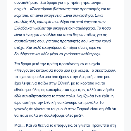
συναισθήματα. Στο δρόμο για την πρώτη προπόνηση,
αρχικά… «
Σκεφτόμουν βλέποντας τους προπονητές και τα
κορίτσια, ότι είναι οικογένεια. Είναι συναίσθημα. Είναι
εντελώς άλλη εμπειρία το κολέγιο και μετά έρχεσαι στην
Ελλάδα και νιώθεις την οικογενειακή ατμόσφαιρα. Το πόσο
είναι ο ένας για τον άλλον και πόσο θες να παίξεις για τις
συμπαίκτριές σου, για τους προπονητές σου, και τον κοινό
στόχο. Και απλά σκεφτόμουν ότι τώρα είναι η ώρα να
δουλέψουμε και κάθε μέρα να γινόμαστε καλύτερες».
Στο δρόμο μετά την πρώτη προπόνηση, εν συνεχεία…
«Φεύγοντας κατάλαβα πόσο μου έχει λείψει. Το σκεφτόμουν,
το είχα στο μυαλό μου όσο ήμουν στην Αμερική, πόσο μου
έχει λείψει να παίζω στην Εθνική, με τα κορίτσια και το
εθνόσημο, όλες τις εμπειρίες που είχα πριν, αλλά όταν ήρθα
εδώ συνειδητοποίησα το πόσο πολύ. Νομίζω ότι έχει έρθει η
ώρα αυτή για την Εθνική, να κάνουμε κάτι μεγάλο. Το
γεγονός ότι γίνεται το τουρνουά στον Πειραιά είναι σημάδι ότι
θα πάμε καλά αν δουλέψουμε όλες μαζί».
Μαζί… Και να θες να το αποφύγεις, δε γίνεται. Προκύπτει στη