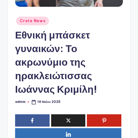
ό
P
o
Αναρτήθηκε
Crete News
σε
r
Εθνική μπάσκετ
t
γυναικών: Το
a
ακρωνύμιο της
l
ηρακλειώτισσας
Ιωάννας Κριμίλη!
admin
16 Μαΐου 2025
Συγγραφέας: