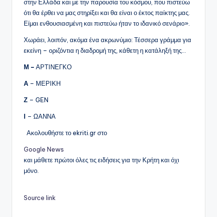
στην Ελλάδα και με την παρουσία του κόσμου, που πιστεύω
ότι θα έρθει να μας στηρίξει και θα είναι ο έκτος παίκτης μας.
Είμαι ενθουσιασμένη και πιστεύω ήταν το ιδανικό σενάριο».
Χωράει, λοιπόν, ακόμα ένα ακρωνύμιο: Τέσσερα γράμμα για
εκείνη – οριζόντια η διαδρομή της, κάθετη η κατάληξή της…
Μ –
ΑΡΤΙΝΕΓΚΟ
Α
– ΜΕΡΙΚΗ
Ζ
– GEN
Ι
– ΩΑΝΝΑ
Ακολουθήστε το ekriti.gr στο
Google News
και μάθετε πρώτοι όλες τις ειδήσεις για την Κρήτη και όχι
μόνο.
Source link