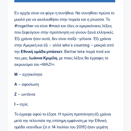
Εν αρχήν είναι να φύγει η συνήθεια. Να συνηθίσει πρώτα το
μυαλό για να ακολουθήσει στην πορεία και η γλώσσα. Το
#together να είναι #mazi και όλες οι αμερικάνικες λέξεις
που ξεφεύγουν στην προπόνηση να γίνουν ξανά ελληνικές.
Έξι χρόνια ήταν αυτά, δεν είναι παίξε-γέλασε. Έξι χρόνια
στην Αμερική και έξι – αλλά who’s counting – μακριά από
την
Εθνική ομάδα μπάσκετ.
Better late παρά ποτέ και
πες μας,
Ιωάννα Κριμίλη
, με ποιες λέξεις θα έγραφες το
ακρωνύμιο του «ΜΑΖΙ»;
Μ
– αχητικότητα
Α
– αφοσίωση
Ζ
– ωντάνια
Ι –
σχύς
Το έγραψε αφού το έζησε. Η πρώτη προπόνηση έξι χρόνια
μετά την τελευταία της επίσημη εμφάνιση με την Εθνική
ομάδα νεανίδων (σ.σ. 14 Ιουλίου του 2019) ήταν γεμάτη