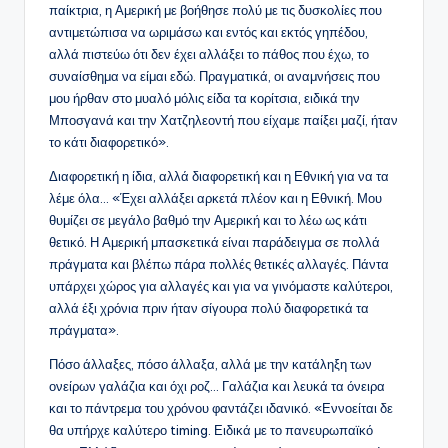
παίκτρια, η Αμερική με βοήθησε πολύ με τις δυσκολίες που
αντιμετώπισα να ωριμάσω και εντός και εκτός γηπέδου,
αλλά πιστεύω ότι δεν έχει αλλάξει το πάθος που έχω, το
συναίσθημα να είμαι εδώ. Πραγματικά, οι αναμνήσεις που
μου ήρθαν στο μυαλό μόλις είδα τα κορίτσια, ειδικά την
Μποσγανά και την Χατζηλεοντή που είχαμε παίξει μαζί, ήταν
το κάτι διαφορετικό».
Διαφορετική η ίδια, αλλά διαφορετική και η Εθνική για να τα
λέμε όλα… «Έχει αλλάξει αρκετά πλέον και η Εθνική. Μου
θυμίζει σε μεγάλο βαθμό την Αμερική και το λέω ως κάτι
θετικό. Η Αμερική μπασκετικά είναι παράδειγμα σε πολλά
πράγματα και βλέπω πάρα πολλές θετικές αλλαγές. Πάντα
υπάρχει χώρος για αλλαγές και για να γινόμαστε καλύτεροι,
αλλά έξι χρόνια πριν ήταν σίγουρα πολύ διαφορετικά τα
πράγματα».
Πόσο άλλαξες, πόσο άλλαξα, αλλά με την κατάληξη των
ονείρων γαλάζια και όχι ροζ… Γαλάζια και λευκά τα όνειρα
και το πάντρεμα του χρόνου φαντάζει ιδανικό. «Εννοείται δε
θα υπήρχε καλύτερο timing. Ειδικά με το πανευρωπαϊκό