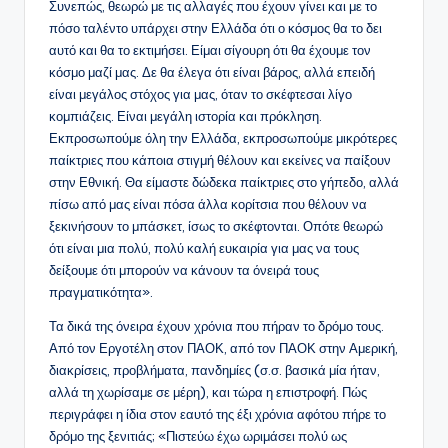
Συνεπώς, θεωρώ με τις αλλαγές που έχουν γίνει και με το
πόσο ταλέντο υπάρχει στην Ελλάδα ότι ο κόσμος θα το δει
αυτό και θα το εκτιμήσει. Είμαι σίγουρη ότι θα έχουμε τον
κόσμο μαζί μας. Δε θα έλεγα ότι είναι βάρος, αλλά επειδή
είναι μεγάλος στόχος για μας, όταν το σκέφτεσαι λίγο
κομπιάζεις. Είναι μεγάλη ιστορία και πρόκληση.
Εκπροσωπούμε όλη την Ελλάδα, εκπροσωπούμε μικρότερες
παίκτριες που κάποια στιγμή θέλουν και εκείνες να παίξουν
στην Εθνική. Θα είμαστε δώδεκα παίκτριες στο γήπεδο, αλλά
πίσω από μας είναι πόσα άλλα κορίτσια που θέλουν να
ξεκινήσουν το μπάσκετ, ίσως το σκέφτονται. Οπότε θεωρώ
ότι είναι μια πολύ, πολύ καλή ευκαιρία για μας να τους
δείξουμε ότι μπορούν να κάνουν τα όνειρά τους
πραγματικότητα».
Τα δικά της όνειρα έχουν χρόνια που πήραν το δρόμο τους.
Από τον Εργοτέλη στον ΠΑΟΚ, από τον ΠΑΟΚ στην Αμερική,
διακρίσεις, προβλήματα, πανδημίες (σ.σ. βασικά μία ήταν,
αλλά τη χωρίσαμε σε μέρη), και τώρα η επιστροφή. Πώς
περιγράφει η ίδια στον εαυτό της έξι χρόνια αφότου πήρε το
δρόμο της ξενιτιάς; «Πιστεύω έχω ωριμάσει πολύ ως