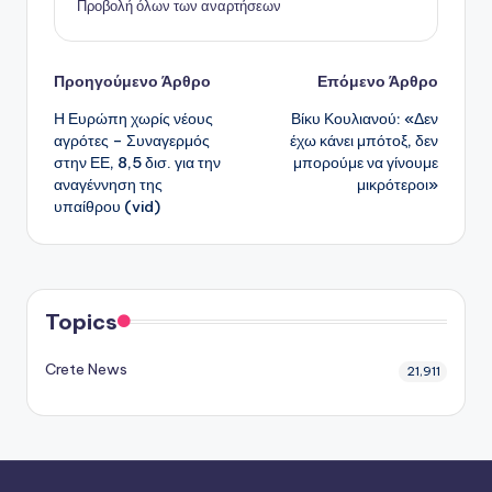
Προβολή όλων των αναρτήσεων
Πλοήγηση
Προηγούμενο Άρθρο
Επόμενο Άρθρο
Η Ευρώπη χωρίς νέους
Βίκυ Κουλιανού: «Δεν
δημοσιεύσεων
αγρότες – Συναγερμός
έχω κάνει μπότοξ, δεν
στην ΕΕ, 8,5 δισ. για την
μπορούμε να γίνουμε
αναγέννηση της
μικρότεροι»
υπαίθρου (vid)
Topics
Crete News
21,911