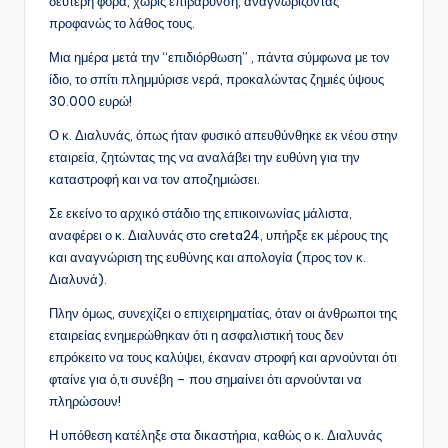
δεύτερη φορά, χωρίς επιβάρυνση, αναγνωρίζοντας
προφανώς το λάθος τους.
Μια ημέρα μετά την “επιδιόρθωση” , πάντα σύμφωνα με τον
ίδιο, το σπίτι πλημμύρισε νερά, προκαλώντας ζημιές ύψους
30.000 ευρώ!
Ο κ. Διαλυνάς, όπως ήταν φυσικό απευθύνθηκε εκ νέου στην
εταιρεία, ζητώντας της να αναλάβει την ευθύνη για την
καταστροφή και να τον αποζημιώσει.
Σε εκείνο το αρχικό στάδιο της επικοινωνίας μάλιστα,
αναφέρει ο κ. Διαλυνάς στο creta24, υπήρξε εκ μέρους της
και αναγνώριση της ευθύνης και απολογία (προς τον κ.
Διαλυνά).
Πλην όμως, συνεχίζει ο επιχειρηματίας, όταν οι άνθρωποι της
εταιρείας ενημερώθηκαν ότι η ασφαλιστική τους δεν
επρόκειτο να τους καλύψει, έκαναν στροφή και αρνούνται ότι
φταίνε για ό,τι συνέβη – που σημαίνει ότι αρνούνται να
πληρώσουν!
Η υπόθεση κατέληξε στα δικαστήρια, καθώς ο κ. Διαλυνάς