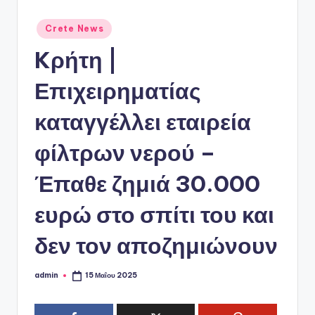
ό
P
Αναρτήθηκε
Crete News
σε
o
Kρήτη |
r
Επιχειρηματίας
t
a
καταγγέλλει εταιρεία
l
φίλτρων νερού –
Έπαθε ζημιά 30.000
ευρώ στο σπίτι του και
δεν τον αποζημιώνουν
admin
15 Μαΐου 2025
Συγγραφέας: