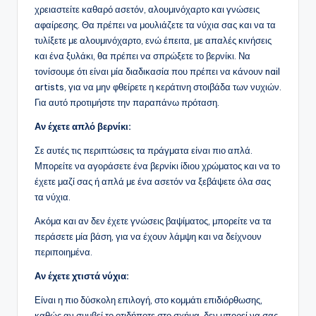
χρειαστείτε καθαρό ασετόν, αλουμινόχαρτο και γνώσεις
αφαίρεσης. Θα πρέπει να μουλιάζετε τα νύχια σας και να τα
τυλίξετε με αλουμινόχαρτο, ενώ έπειτα, με απαλές κινήσεις
και ένα ξυλάκι, θα πρέπει να σπρώξετε το βερνίκι. Να
τονίσουμε ότι είναι μία διαδικασία που πρέπει να κάνουν nail
artists, για να μην φθείρετε η κεράτινη στοιβάδα των νυχιών.
Για αυτό προτιμήστε την παραπάνω πρόταση.
Αν έχετε απλό βερνίκι:
Σε αυτές τις περιπτώσεις τα πράγματα είναι πιο απλά.
Μπορείτε να αγοράσετε ένα βερνίκι ίδιου χρώματος και να το
έχετε μαζί σας ή απλά με ένα ασετόν να ξεβάψετε όλα σας
τα νύχια.
Ακόμα και αν δεν έχετε γνώσεις βαψίματος, μπορείτε να τα
περάσετε μία βάση, για να έχουν λάμψη και να δείχνουν
περιποιημένα.
Αν έχετε χτιστά νύχια:
Είναι η πιο δύσκολη επιλογή, στο κομμάτι επιδιόρθωσης,
καθώς αν συμβεί το οτιδήποτε στο σχήμα, δεν μπορεί να σας