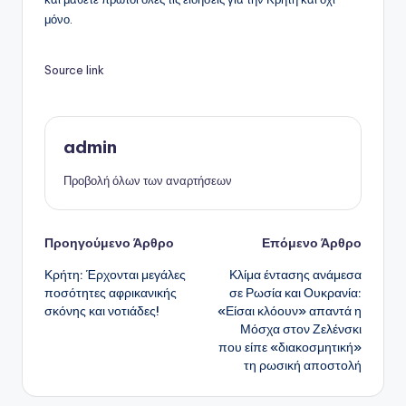
μόνο.
Source link
admin
Προβολή όλων των αναρτήσεων
Πλοήγηση
Προηγούμενο Άρθρο
Επόμενο Άρθρο
Κρήτη: Έρχονται μεγάλες
Κλίμα έντασης ανάμεσα
δημοσιεύσεων
ποσότητες αφρικανικής
σε Ρωσία και Ουκρανία:
σκόνης και νοτιάδες!
«Είσαι κλόουν» απαντά η
Μόσχα στον Ζελένσκι
που είπε «διακοσμητική»
τη ρωσική αποστολή