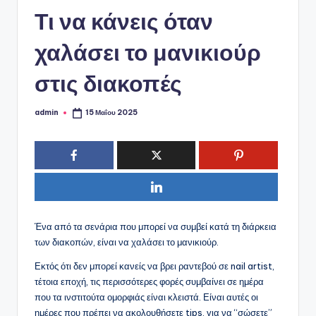
ό
Τι να κάνεις όταν
P
o
χαλάσει το μανικιούρ
r
στις διακοπές
t
a
admin
15 Μαΐου 2025
Συγγραφέας:
l
Ένα από τα σενάρια που μπορεί να συμβεί κατά τη διάρκεια
των διακοπών, είναι να χαλάσει το μανικιούρ.
Εκτός ότι δεν μπορεί κανείς να βρει ραντεβού σε nail artist,
τέτοια εποχή, τις περισσότερες φορές συμβαίνει σε ημέρα
που τα ινστιτούτα ομορφιάς είναι κλειστά. Είναι αυτές οι
ημέρες που πρέπει να ακολουθήσετε tips, για να “σώσετε”