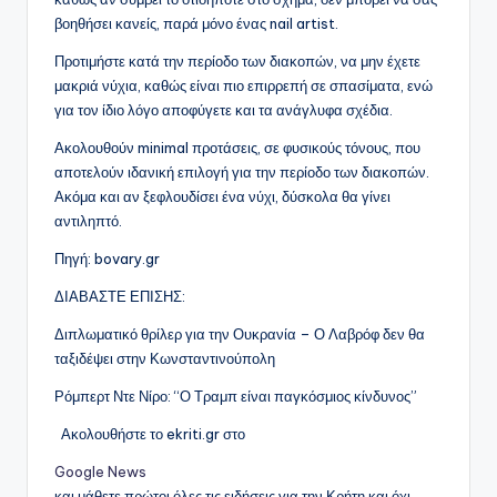
βοηθήσει κανείς, παρά μόνο ένας nail artist.
Προτιμήστε κατά την περίοδο των διακοπών, να μην έχετε
μακριά νύχια, καθώς είναι πιο επιρρεπή σε σπασίματα, ενώ
για τον ίδιο λόγο αποφύγετε και τα ανάγλυφα σχέδια.
Ακολουθούν minimal προτάσεις, σε φυσικούς τόνους, που
αποτελούν ιδανική επιλογή για την περίοδο των διακοπών.
Ακόμα και αν ξεφλουδίσει ένα νύχι, δύσκολα θα γίνει
αντιληπτό.
Πηγή: bovary.gr
ΔΙΑΒΑΣΤΕ ΕΠΙΣΗΣ:
Διπλωματικό θρίλερ για την Ουκρανία – Ο Λαβρόφ δεν θα
ταξιδέψει στην Κωνσταντινούπολη
Ρόμπερτ Ντε Νίρο: “Ο Τραμπ είναι παγκόσμιος κίνδυνος”
Ακολουθήστε το ekriti.gr στο
Google News
και μάθετε πρώτοι όλες τις ειδήσεις για την Κρήτη και όχι