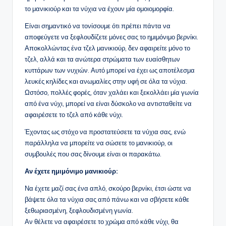
το μανικιούρ και τα νύχια να έχουν μία ομοιομορφία.
Είναι σημαντικό να τονίσουμε ότι πρέπει πάντα να
αποφεύγετε να ξεφλουδίζετε μόνες σας το ημιμόνιμο βερνίκι.
Αποκολλώντας ένα τζελ μανικιούρ, δεν αφαιρείτε μόνο το
τζελ, αλλά και τα ανώτερα στρώματα των ευαίσθητων
κυττάρων των νυχιών. Αυτό μπορεί να έχει ως αποτέλεσμα
λευκές κηλίδες και ανωμαλίες στην υφή σε όλα τα νύχια.
Ωστόσο, πολλές φορές, όταν χαλάει και ξεκολλάει μία γωνία
από ένα νύχι, μπορεί να είναι δύσκολο να αντισταθείτε να
αφαιρέσετε το τζελ από κάθε νύχι.
Έχοντας ως στόχο να προστατεύσετε τα νύχια σας, ενώ
παράλληλα να μπορείτε να σώσετε το μανικιούρ, οι
συμβουλές που σας δίνουμε είναι οι παρακάτω.
Αν έχετε ημιμόνιμο μανικιούρ:
Να έχετε μαζί σας ένα απλό, σκούρο βερνίκι, έτσι ώστε να
βάψετε όλα τα νύχια σας από πάνω και να σβήσετε κάθε
ξεθωριασμένη, ξεφλουδισμένη γωνία.
Αν θέλετε να αφαιρέσετε το χρώμα από κάθε νύχι, θα