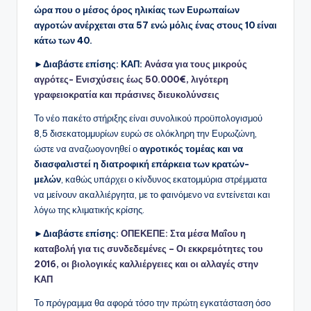
ώρα που ο μέσος όρος ηλικίας των Ευρωπαίων
αγροτών ανέρχεται στα 57 ενώ μόλις ένας στους 10 είναι
κάτω των 40.
►Διαβάστε επίσης: ΚΑΠ:
Ανάσα για τους μικρούς
αγρότες- Ενισχύσεις έως 50.000€, λιγότερη
γραφειοκρατία και πράσινες διευκολύνσεις
Το νέο πακέτο στήριξης είναι συνολικού προϋπολογισμού
8,5 δισεκατομμυρίων ευρώ σε ολόκληρη την Ευρωζώνη,
ώστε να αναζωογονηθεί ο
αγροτικός τομέας και να
διασφαλιστεί η διατροφική επάρκεια των κρατών-
μελών
, καθώς υπάρχει ο κίνδυνος εκατομμύρια στρέμματα
να μείνουν ακαλλιέργητα, με το φαινόμενο να εντείνεται και
λόγω της κλιματικής κρίσης.
►Διαβάστε επίσης:
ΟΠΕΚΕΠΕ: Στα μέσα Μαΐου η
καταβολή για τις συνδεδεμένες – Οι εκκρεμότητες του
2016, οι βιολογικές καλλιέργειες και οι αλλαγές στην
ΚΑΠ
Το πρόγραμμα θα αφορά τόσο την πρώτη εγκατάσταση όσο