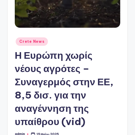
ό
P
o
r
t
Αναρτήθηκε
Crete News
σε
a
Η Ευρώπη χωρίς
l
νέους αγρότες –
Συναγερμός στην ΕΕ,
8,5 δισ. για την
αναγέννηση της
υπαίθρου (vid)
admin
15 Μαΐου 2025