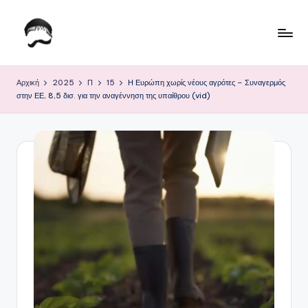
Μετάβαση
σε
Τ
Krhtikos.com
περιεχόμενο
ο
Αρχική
2025
Π
15
Η Ευρώπη χωρίς νέους αγρότες – Συναγερμός
στην ΕΕ, 8,5 δισ. για την αναγέννηση της υπαίθρου (vid)
Κ
α
θ
η
μ
ε
ρ
ι
ν