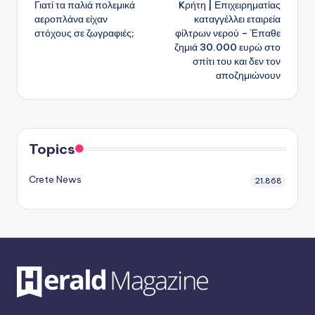
Γιατί τα παλιά πολεμικά
Kρήτη | Επιχειρηματίας
δημοσιεύσεων
αεροπλάνα είχαν
καταγγέλλει εταιρεία
στόχους σε ζωγραφιές;
φίλτρων νερού – Έπαθε
ζημιά 30.000 ευρώ στο
σπίτι του και δεν τον
αποζημιώνουν
Topics
Crete News
21,868