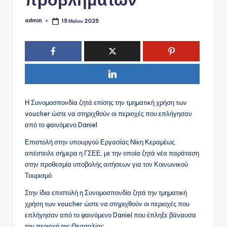
admin
15 Μαΐου 2025
Συγγραφέας:
Η Συνομοσπονδία ζητά επίσης την τμηματική χρήση των
voucher ώστε να στηριχθούν οι περιοχές που επλήγησαν
από το φαινόμενο Daniel
Επιστολή στην υπουργού Εργασίας Νίκη Κεραμέως
απέστειλε σήμερα η ΓΣΕΕ, με την οποία ζητά vέα παράταση
στην προθεσμία υποβολής αιτήσεων για τον Κοινωνικού
Τουρισμό.
Στην ίδια επιστολή η Συνομοσπονδία ζητά την τμηματική
χρήση των voucher ώστε να στηριχθούν οι περιοχές που
επλήγησαν από το φαινόμενο Daniel που έπληξε βάναυσα
την περιοχή της Θεσσαλίας.