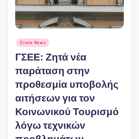
ό
P
o
r
t
Αναρτήθηκε
Crete News
σε
a
ΓΣΕΕ: Ζητά νέα
l
παράταση στην
προθεσμία υποβολής
αιτήσεων για τον
Κοινωνικού Τουρισμό
λόγω τεχνικών
προβλημάτων