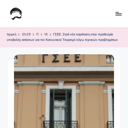
Μετάβαση
σε
Τ
Krhtikos.com
περιεχόμενο
ο
Αρχική
2025
Π
15
ΓΣΕΕ: Ζητά νέα παράταση στην προθεσμία
υποβολής αιτήσεων για τον Κοινωνικού Τουρισμό λόγω τεχνικών προβλημάτων
Κ
α
θ
η
μ
ε
ρ
ι
ν