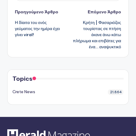
Πλοήγηση
Προηγούμενο Άρθρο
Επόμενο Άρθρο
Η δίαιτα του ενός
Κρήτη | Φασαριόζος
δημοσιεύσεων
γεύματος την ημέρα έχει
τουρίστας σε πτήση
γίνει viral!
έκανε άνω κάτω
πλήρωμα και επιβάτες για
ένα… αναψυκτικό
Topics
Crete News
21,864