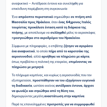
αναψυκτικό – Αντέδρασε έντονα και συνελήφθη για
επικίνδυνη παρέμβαση στη συγκοινωνία
Ένα
απρόοπτο περιστατικό
σημειώθηκε
σε πτήση από
Μασσαλία προς Ηράκλειο
, όταν
ένας 64χρονος Ιταλός
τουρίστας
προκάλεσε ένταση κατά τη διάρκεια της
πτήσης
, με αποτέλεσμα να
συλληφθεί
μόλις το αεροσκάφος
π
ροσγειώθηκε στο αεροδρόμιο του Ηρακλείου
.
Σύμφωνα με πληροφορίες, ο επιβάτης
ζήτησε να αγοράσει
ένα αναψυκτικό
, το οποίο
πήρε από το καροτσάκι της
αεροσυνοδού
, αλλά
αρνήθηκε να πληρώσει με κάρτα
,
όπως προβλέπει η πολιτική της εταιρείας,
επιμένοντας να
πληρώσει με μετρητά
.
Το πλήρωμα καμπίνας, και κυρίως η αεροσυνοδός που τον
εξυπηρετούσε,
προσπάθησαν να του εξηγήσουν ευγενικά
τη διαδικασία
, ωστόσο εκείνος
αντέδρασε έντονα, άρχισε
να φωνάζει και σηκώθηκε από τη θέση του
,
δημιουργώντας μεγάλη
αναστάτωση στην καμπίνα
.
Παρά τις επανειλημμένες
προτροπές για να συμμορφωθεί