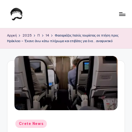
Μετάβαση
σε
Τ
Krhtikos.com
περιεχόμενο
ο
Αρχική
2025
Π
14
Φασαριόζος Ιταλός τουρίστας σε πτήση προς
Ηράκλειο – Έκανε άνω κάτω πλήρωμα και επιβάτες για ένα… αναψυκτικό
Κ
α
θ
η
μ
ε
ρ
ι
ν
Αναρτήθηκε
Crete News
σε