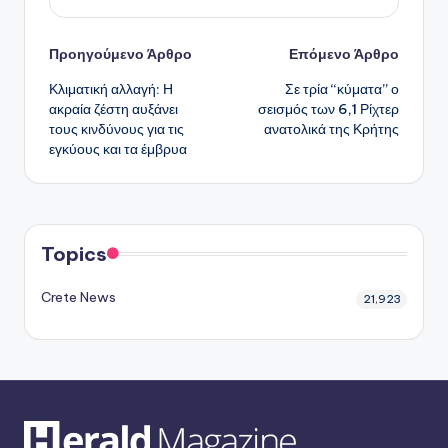
Πλοήγηση
Προηγούμενο Άρθρο
Επόμενο Άρθρο
Κλιματική αλλαγή: Η
Σε τρία “κύματα” ο
δημοσιεύσεων
ακραία ζέστη αυξάνει
σεισμός των 6,1 Ρίχτερ
τους κινδύνους για τις
ανατολικά της Κρήτης
εγκύους και τα έμβρυα
Topics
Crete News
21,923