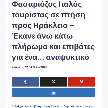
ό
Φασαριόζος Ιταλός
P
τουρίστας σε πτήση
o
προς Ηράκλειο –
r
t
Έκανε άνω κάτω
a
πλήρωμα και επιβάτες
l
για ένα… αναψυκτικό
admin
14 Μαΐου 2025
Συγγραφέας:
Ο 64χρονος επιβάτης αρνήθηκε να πληρώσει με κάρτα για