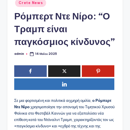
ό
Αναρτήθηκε
Crete News
σε
P
Ρόμπερτ Ντε Νίρο: “Ο
o
Τραμπ είναι
r
t
παγκόσμιος κίνδυνος”
a
admin
14 Μαΐου 2025
Συγγραφέας:
l
Σε μια φορτισμένη και πολιτικά αιχμηρή ομιλία,
ο Ρόμπερτ
Ντε Νίρο
χρησιμοποίησε την απονομή του Τιμητικού Χρυσού
Φοίνικα στο Φεστιβάλ Καννών για να εξαπολύσει νέα
επίθεση κατά του Ντόναλντ Τραμπ, χαρακτηρίζοντάς τον ως
«παγκόσμιο κίνδυνο» και «εχθρό της τέχνης και της