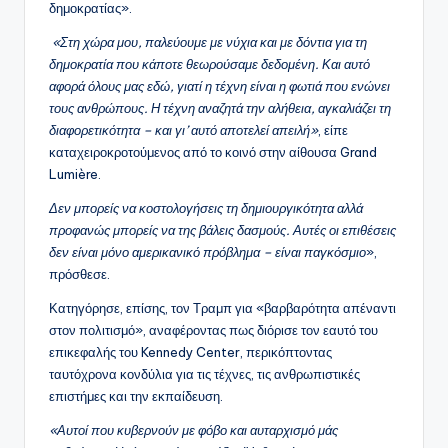
δημοκρατίας».
«Στη χώρα μου, παλεύουμε με νύχια και με δόντια για τη
δημοκρατία που κάποτε θεωρούσαμε δεδομένη. Και αυτό
αφορά όλους μας εδώ, γιατί η τέχνη είναι η φωτιά που ενώνει
τους ανθρώπους. Η τέχνη αναζητά την αλήθεια, αγκαλιάζει τη
διαφορετικότητα – και γι’ αυτό αποτελεί απειλή»
, είπε
καταχειροκροτούμενος από το κοινό στην αίθουσα Grand
Lumière.
Δεν μπορείς να κοστολογήσεις τη δημιουργικότητα αλλά
προφανώς μπορείς να της βάλεις δασμούς. Αυτές οι επιθέσεις
δεν είναι μόνο αμερικανικό πρόβλημα – είναι παγκόσμιο
»,
πρόσθεσε.
Κατηγόρησε, επίσης, τον Τραμπ για «βαρβαρότητα απέναντι
στον πολιτισμό», αναφέροντας πως διόρισε τον εαυτό του
επικεφαλής του Kennedy Center, περικόπτοντας
ταυτόχρονα κονδύλια για τις τέχνες, τις ανθρωπιστικές
επιστήμες και την εκπαίδευση.
«Αυτοί που κυβερνούν με φόβο και αυταρχισμό μάς