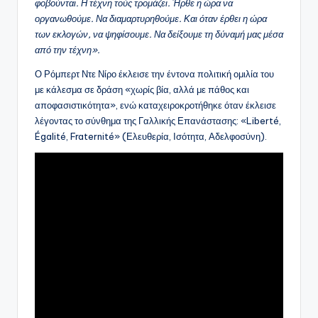
φοβούνται. Η τέχνη τούς τρομάζει. Ήρθε η ώρα να
οργανωθούμε. Να διαμαρτυρηθούμε. Και όταν έρθει η ώρα
των εκλογών, να ψηφίσουμε. Να δείξουμε τη δύναμή μας μέσα
από την τέχνη».
Ο Ρόμπερτ Ντε Νίρο έκλεισε την έντονα πολιτική ομιλία του
με κάλεσμα σε δράση «χωρίς βία, αλλά με πάθος και
αποφασιστικότητα», ενώ καταχειροκροτήθηκε όταν έκλεισε
λέγοντας το σύνθημα της Γαλλικής Επανάστασης: «Liberté,
Égalité, Fraternité» (Ελευθερία, Ισότητα, Αδελφοσύνη).