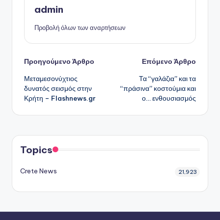
admin
Προβολή όλων των αναρτήσεων
Πλοήγηση
Προηγούμενο Άρθρο
Επόμενο Άρθρο
Μεταμεσονύχτιος
Τα “γαλάζια” και τα
δημοσιεύσεων
δυνατός σεισμός στην
“πράσινα” κοστούμια και
Κρήτη – Flashnews.gr
ο… ενθουσιασμός
Topics
Crete News
21,923