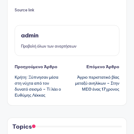
Source link
admin
Προβολή όλων των αναρτήσεων
Πλοήγηση
Προηγούμενο Άρθρο
Επόμενο Άρθρο
Κρήτη: Ξύπνησαν μέσα
Άγριο περιστατικό βίας
δημοσιεύσεων
στη νύχτα από τον
μεταξύ ανηλίκων – Στην
δυνατό σεισμό – Τί λέει ο
ΜΕΘ ένας 17χρονος
Ευθύμης Λέκκας
Topics