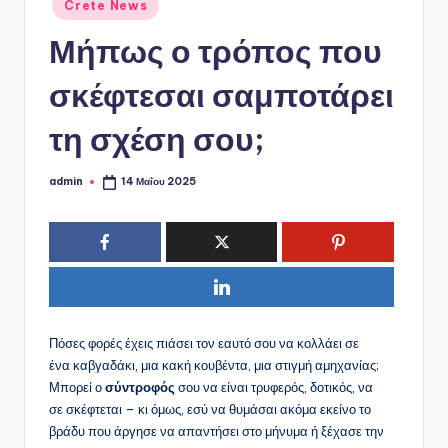
ό
Αναρτήθηκε
Crete News
σε
P
Μήπως ο τρόπος που
o
σκέφτεσαι σαμποτάρει
r
t
τη σχέση σου;
a
admin
14 Μαΐου 2025
Συγγραφέας:
l
Πόσες φορές έχεις πιάσει τον εαυτό σου να κολλάει σε
ένα καβγαδάκι, μια κακή κουβέντα, μια στιγμή αμηχανίας;
Μπορεί ο
σύντροφός
σου να είναι τρυφερός, δοτικός, να
σε σκέφτεται – κι όμως, εσύ να θυμάσαι ακόμα εκείνο το
βράδυ που άργησε να απαντήσει στο μήνυμα ή ξέχασε την