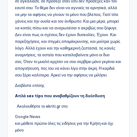
σε αγκάλιασε, σε πρόσεξε όταν εσύ δεν πρόσεχες καν τον
εαυτό σου. Το θέμα δεν είναι να αγνοείς τα αρνητικά, αλλά
να μην τα αφήνεις να γίνουν το μόνο που βλέπεις. Γιατί τότε
χάνεις και την ουσία και τον άνθρωπο. Και μια μέρα, μπορεί
να κοιτάς πίσω και να αναρωτιέσαι τι ακριβώς σου ξέφυγε.
Δεν είναι πως οι σχέσεις δεν έχουν δυσκολίες. Έχουν. Και
παρεξηγήσεις, και στιγμές απομάκρυνσης, και μούτρα χωρίς
λόγο. Αλλά έχουν και την καθημερινή ζεστασιά, τις κοινές
αναμνήσεις, τα αστεία που καταλαβαίνετε μόνο οι δυο
σας. Όταν το μυαλό αρχίσει να σου σερβίρει μόνο γκρίνια και
απογοήτευση, πες του να κάνει λίγο στην άκρη. Η καρδιά
σου ξέρει καλύτερα. Αρκεί να την αφήσεις να μιλήσει.
Διαβάστε επίσης
Aπλά sex tips που αναβαθμίζουν τη διείσδυση
Ακολουθήστε το ekriti.gr στο
Google News
και μάθετε πρώτοι όλες τις ειδήσεις για την Κρήτη και όχι
μόνο.