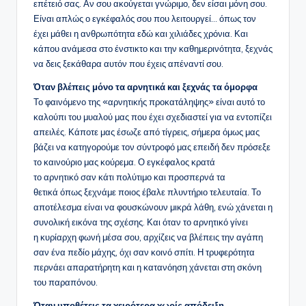
επέτειό σας. Αν σου ακούγεται γνώριμο, δεν είσαι μόνη σου.
Είναι απλώς ο εγκέφαλός σου που λειτουργεί… όπως τον
έχει μάθει η ανθρωπότητα εδώ και χιλιάδες χρόνια. Και
κάπου ανάμεσα στο ένστικτο και την καθημερινότητα, ξεχνάς
να δεις ξεκάθαρα αυτόν που έχεις απέναντί σου.
Όταν βλέπεις μόνο τα αρνητικά και ξεχνάς τα όμορφα
Το φαινόμενο της «αρνητικής προκατάληψης» είναι αυτό το
καλούπι του μυαλού μας που έχει σχεδιαστεί για να εντοπίζει
απειλές. Κάποτε μας έσωζε από τίγρεις, σήμερα όμως μας
βάζει να κατηγορούμε τον σύντροφό μας επειδή δεν πρόσεξε
το καινούριο μας κούρεμα. Ο εγκέφαλος κρατά
το αρνητικό σαν κάτι πολύτιμο και προσπερνά τα
θετικά όπως ξεχνάμε ποιος έβαλε πλυντήριο τελευταία. Το
αποτέλεσμα είναι να φουσκώνουν μικρά λάθη, ενώ χάνεται η
συνολική εικόνα της σχέσης. Και όταν το αρνητικό γίνει
η κυρίαρχη φωνή μέσα σου, αρχίζεις να βλέπεις την αγάπη
σαν ένα πεδίο μάχης, όχι σαν κοινό σπίτι. Η τρυφερότητα
περνάει απαρατήρητη και η κατανόηση χάνεται στη σκόνη
του παραπόνου.
Όταν υποθέτεις τα χειρότερα χωρίς απόδειξη