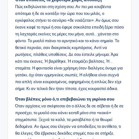
Πώς εκδηλώνεται στη σχέση σου; Αν πει μια κουβέντα
απότομα ή δε σε κοιτάξει την ώρα που του μιλάς, ο
εγκέφαλος στήνει το σενάριο «δε νοιάζεται». Αν όμως σου
έκανε καφέ το πρωί ή σου έφερε σοκολάτα επειδή ξέρει πόσο
τη λαχταράς εκείνες τις μέρες του μήνα, αυτό… χάνεται στο
φόντο. Το μυαλό πιάνει το αρνητικό και το κάνει σημαία. Το
θετικό περνάει, σαν διακριτικός κομπάρσος. Αντί να
ρωτήσεις, πλάθεις υποθέσεις. Δε σου έστειλε μήνυμα; Άρα
κάτι του έκανες. Ή βαρέθηκε. Ή ετοιμάζει βαλίτσες. Ή…
σταμάτα. Η φαντασία είναι χρήσιμη όταν διαλέγεις όνομα για
γατάκι, όχι όταν ερμηνεύεις σιωπές. Η αλήθεια είναι συχνά
πιο απλή: είναι κουρασμένος, αφηρημένος ή απλώς δεν είχε
σήμα. Κι αν τελικά δεν ήταν τίποτα, έχεις κουραστεί άδικα.
Όταν βλέπεις μόνο ό,τι επιβεβαιώνει τη γκρίνια σου
Όταν αρχίσεις να σκέφτεσαι ότι ο άλλος δε σε σέβεται ή δε σε
προσέχει, το μυαλό σου κάνει scroll μόνο στα «κακά»
στιγμιότυπα. Ξεχνά τα καλά, τα μισοβλέπει ή τα θεωρεί
δεδομένα. Αν όμως σου έλεγαν να αποδείξεις το αντίθετο, τι
θα έλεγες; Θα έβρισκες δεκάδες στιγμές που σε στήριξε,