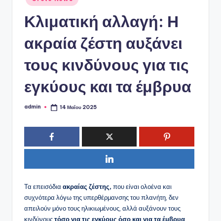
ό
σε
P
Κλιματική αλλαγή: Η
o
ακραία ζέστη αυξάνει
r
τους κινδύνους για τις
t
a
εγκύους και τα έμβρυα
l
admin
14 Μαΐου 2025
Συγγραφέας:
Τα επεισόδια
ακραίας ζέστης,
που είναι ολοένα και
συχνότερα λόγω της υπερθέρμανσης του πλανήτη, δεν
απειλούν μόνο τους ηλικιωμένους, αλλά αυξάνουν τους
κινδύνους
τόσο για τις εγκύους όσο και για τα έμβρυα