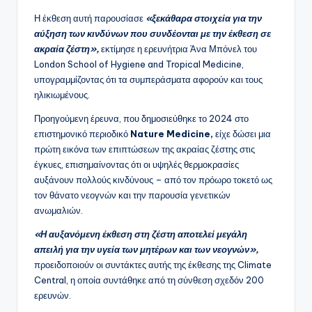
Η έκθεση αυτή παρουσίασε
«ξεκάθαρα στοιχεία για την
αύξηση των κινδύνων που συνδέονται με την έκθεση σε
ακραία ζέστη»,
εκτίμησε η ερευνήτρια Άνα Μπόνελ του
London School of Hygiene and Tropical Medicine,
υπογραμμίζοντας ότι τα συμπεράσματα αφορούν και τους
ηλικιωμένους.
Προηγούμενη έρευνα, που δημοσιεύθηκε το 2024 στο
επιστημονικό περιοδικό
Nature Medicine,
είχε δώσει μια
πρώτη εικόνα των επιπτώσεων της ακραίας ζέστης στις
έγκυες, επισημαίνοντας ότι οι υψηλές θερμοκρασίες
αυξάνουν πολλούς κινδύνους – από τον πρόωρο τοκετό ως
τον θάνατο νεογνών και την παρουσία γενετικών
ανωμαλιών.
«Η αυξανόμενη έκθεση στη ζέστη αποτελεί μεγάλη
απειλή για την υγεία των μητέρων και των νεογνών»,
προειδοποιούν οι συντάκτες αυτής της έκθεσης της Climate
Central, η οποία συντάθηκε από τη σύνθεση σχεδόν 200
ερευνών.