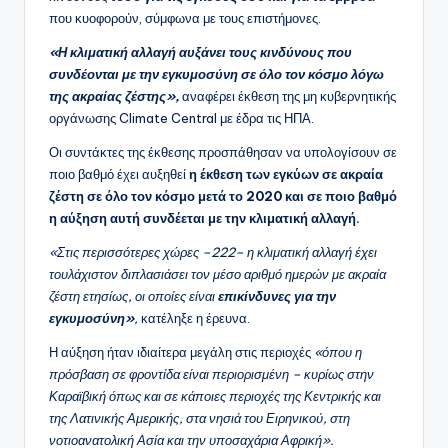
που κυοφορούν, σύμφωνα με τους επιστήμονες.
«Η κλιματική αλλαγή αυξάνει τους κινδύνους που
συνδέονται με την εγκυμοσύνη σε όλο τον κόσμο λόγω
της ακραίας ζέστης»,
αναφέρει έκθεση της μη κυβερνητικής
οργάνωσης Climate Central με έδρα τις ΗΠΑ.
Οι συντάκτες της έκθεσης προσπάθησαν να υπολογίσουν σε
ποιο βαθμό έχει αυξηθεί
η έκθεση των εγκύων σε ακραία
ζέστη σε όλο τον κόσμο μετά το 2020 και σε ποιο βαθμό
η αύξηση αυτή συνδέεται με την κλιματική αλλαγή.
«Στις περισσότερες χώρες –222– η κλιματική αλλαγή έχει
τουλάχιστον διπλασιάσει τον μέσο αριθμό ημερών με ακραία
ζέστη ετησίως, οι οποίες είναι
επικίνδυνες για την
εγκυμοσύνη»
,
κατέληξε η έρευνα.
Η αύξηση ήταν ιδιαίτερα μεγάλη στις περιοχές
«όπου η
πρόσβαση σε φροντίδα είναι περιορισμένη – κυρίως στην
Καραϊβική όπως και σε κάποιες περιοχές της Κεντρικής και
της Λατινικής Αμερικής, στα νησιά του Ειρηνικού, στη
νοτιοανατολική Ασία και την υποσαχάρια Αφρική».