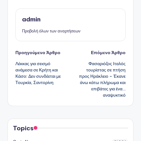
admin
Προβολή όλων των αναρτήσεων
Πλοήγηση
Προηγούμενο Άρθρο
Επόμενο Άρθρο
Λέκκας για σεισμό
Φασαριόζος Ιταλός
δημοσιεύσεων
ανάμεσα σε Κρήτη και
τουρίστας σε πτήση
Κάσο: Δεν συνδέεται με
προς Ηράκλειο – Έκανε
Τουρκία, Σαντορίνη
άνω κάτω πλήρωμα και
επιβάτες για ένα…
αναψυκτικό
Topics