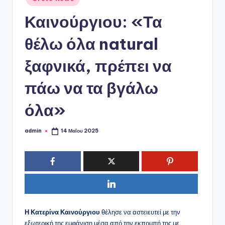
ό
σε
P
Καινούργιου: «Τα
o
θέλω όλα natural
r
ξαφνικά, πρέπει να
t
a
πάω να τα βγάλω
l
όλα»
admin
14 Μαΐου 2025
Συγγραφέας:
Η Κατερίνα Καινούργιου
θέλησε να αστειευτεί με την
εξωτερική της εμφάνιση μέσα από την εκπομπή της με