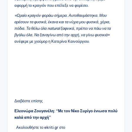
αφορμή το κραγιόν που επέλεξε να φορέσει.
«Ωραίο κραγιόν φοράω σήμερα. Αυτοθαυμάστηκα. Μου
αρέσουν τα φυσικά, έκανα και τα νύχια μου φυσικά, χέρια,
πόδια. Τα θέλω όλα natural ξαφνικά, πρέπει να πάω να τα
βγάλω όλα. Να ξαναγίνω από την αρχή, να γίνω φυσικιά
»
ανέφερε με χιούμορ η Κατερίνα Καινούργιου.
Διαβάστε επίσης
Ελεονώρα Ζουγανέλη: “Με τον Νίκο Συρίγο ένιωσα πολύ
καλά από την αρχή”
Ακολουθήστε το ekriti.gr στο