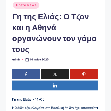
ό
Αναρτήθηκε
Crete News
P
σε
Γη της Ελιάς: Ο Τζον
o
r
και η Αθηνά
t
οργανώνουν τον γάμο
a
τους
l
admin
14 Μαΐου 2025
Συγγραφέας:
Γη της Ελιάς
– 14/05
Η Χάιδω εξομολογείται στη Βασιλική ότι δεν έχει αποφασίσει