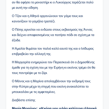
αν θα αφήσει το μοναστήρι κι ο Λυκούργος ταράζεται πολύ
με αυτή την είδηση.
Ο Τζον και η Αθηνά οργανώνουν τον γάμο τους και
κανονίζουν το γαμήλιο τραπέζι.
Ο Πότης αρνείται να ενδώσει στους εκβιασμούς της Άννας
και δείχνει αποφασισμένος να πατήσει πόδι σε σχέση με τα
έξοδα.
Η Αμαλία θυμάται τον παλιό καλό εαυτό της και ο Ισίδωρος
επιβραβεύει την αλλαγή της.
Η Μαργαρίτα ενημερώνει τον Παρασκευά ότι ο Δημοσθένης
έμαθε για τη σχέση του με την Ειρήνη κι εκείνος τρέμει ότι θα
τους παντρέψει με το ζόρι.
Ο Μάνος και η Μαρίνα απολαμβάνουν την εκδρομή τους
στην Κύπρο μέχρι τη στιγμή που εκείνη ανακαλύπτει το
μπουκαλάκι με τις αμφεταμίνες.
Διαβάστε επίσης
Μαρία Μενούνος: «Η κόρη μου μιλάει καλύτερα ελληνικά