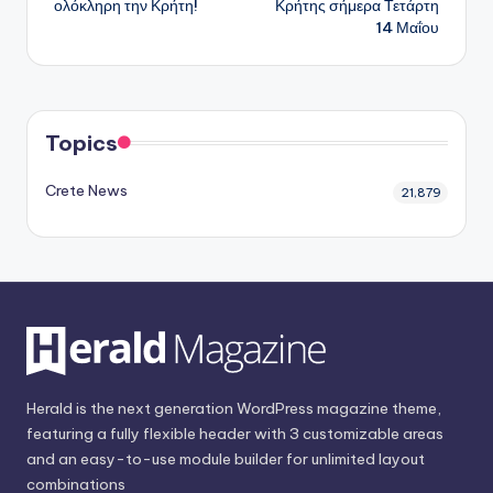
ολόκληρη την Κρήτη!
Κρήτης σήμερα Τετάρτη
14 Μαΐου
Topics
Crete News
21,879
Herald is the next generation WordPress magazine theme,
featuring a fully flexible header with 3 customizable areas
and an easy-to-use module builder for unlimited layout
combinations